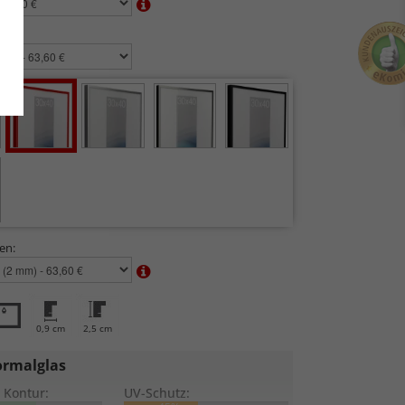
n:
en:
0,9 cm
2,5 cm
rmalglas
 Kontur:
UV-Schutz: