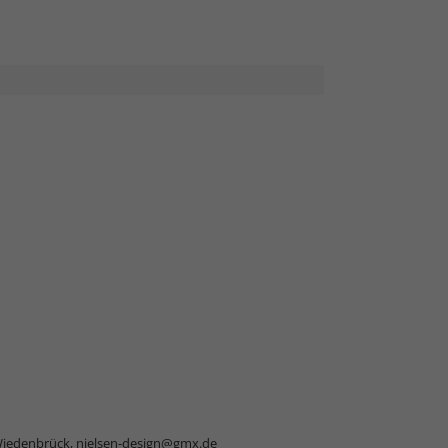
Wiedenbrück,
nielsen-design@gmx.de