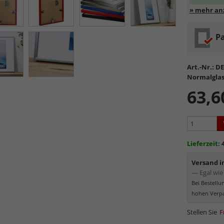
Entspiege
Pa
Standa
Formsta
sowie
k
Art.-Nr.:
DE
Reflek
Normalglas
werden
63,6
Minima
Schutz d
Normal
Bereich
kommt. Für 
Lieferzeit:
Museumsgl
Versand 
— Egal wie 
Bei Bestell
hohen Verpa
Stellen Sie
F