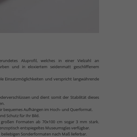
ndetes Aluprofil, welches in einer Vielzahl an
Farben und in eloxiertem seidenmatt geschliffenem
le Einsatzmöglichkeiten und verspricht langwährende
derverschlüssen und dient somit der Stabilität dieses
en.
h für bequemes Aufhängen im Hoch- und Querformat.
d Schutz für Ihr Bild.
in großen Formaten ab 70x100 cm sogar 3 mm stark.
ferenzoptisch entspiegeltes Museumsglas verfügbar.
 beliebigen Sonderformaten nach Maß lieferbar.