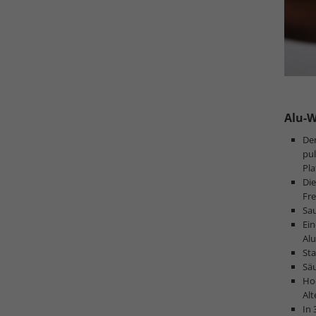
Alu-
De
pu
Pla
Di
Fr
Sa
Ein
Al
Sta
Säu
Ho
Alt
In 