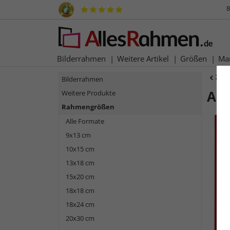
8
Bilderrahmen
Weitere Artikel
Größen
Ma
Zur
Bilderrahmen
Al
Weitere Produkte
Rahmengrößen
Alle Formate
9x13 cm
10x15 cm
13x18 cm
15x20 cm
18x18 cm
18x24 cm
Zurück
20x30 cm