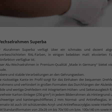
Wechselrahmen Superba
r Alurahmen Superba verfügt über ein schmales und dezent abgeru
lverbeschichteten RAL-Farben, in einigen beliebten matt eloxierten 
tinfarbton verfügbar ist.
eser Alu-Wechselrahmen in Premium-Qualität „Made in Germany“ bietet vie
eude.
ubere und stabile Verarbeitungen an den Gehrungsecken.
e rückseitige Kante im Profil sorgt für das Einhaken der bequemen Drehfe
urahmens und verhindert in großen Formaten das Durchhängen der Aluleist
bile und wertige Drehfedern mit integriertem Höhen- und Seitenausgleic
refreier Karton-Einleger (250 g/m²) in jedem Bilderrahmen als Hintergrund un
chwertige und kantengeschliffenes 2 mm Normal- und Antireflexglas, 
ernativ ist auch UV-schützendes Acryl- und Antireflexacrylglas sowie inter
34 Standardformaten von 20x28 cm bis 70x100 cm bzw. 100x140 cm sowie in