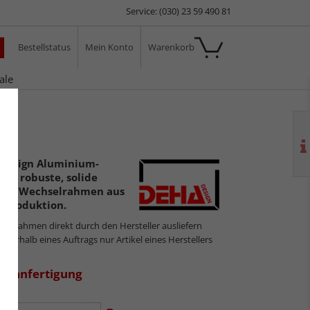
Service: (030) 23 59 490 81
Bestellstatus
Mein Konto
Warenkorb
ale
rba
 Design Aluminium-
nd robuste, solide
tete Wechselrahmen aus
 Produktion.
ilderrahmen direkt durch den Hersteller ausliefern
innerhalb eines Auftrags nur Artikel eines Herstellers
aßanfertigung
en: