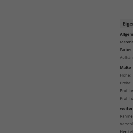
Eige
Allgem
Materia
Farbe:
Aufhän
Maße
Höhe:
Breite:
Profilbr
Profilh
weiter
Rahmen
Versch
Herstel