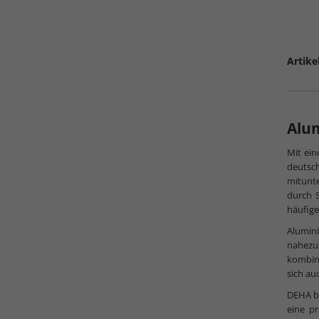
Artike
Alu
Mit ein
deutsch
mitunte
durch S
häufige
Alumini
nahezu
kombini
sich au
DEHA b
eine p