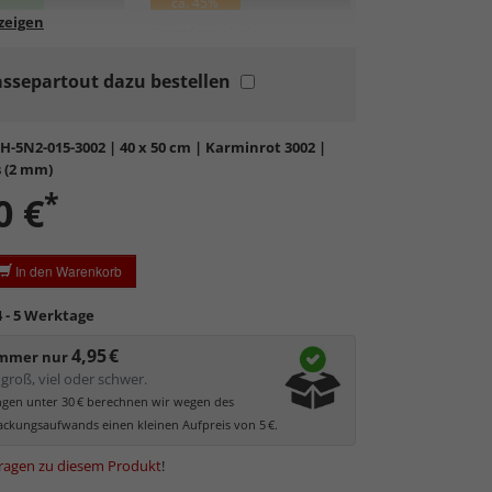
ca. 45%
lung:
Kratzfestigkeit:
ssepartout dazu bestellen
rdglas
in hochwertiger Floatglas-Qualität.
bil, preiswert, witterungs- und hitzebeständig
ratzfest.
H-5N2-015-3002
| 40 x 50 cm | Karminrot 3002 |
tierende Oberfläche
, die als störend empfunden
 (2 mm)
 kann.
*
0 €
ler UV-Schutz von ca. 45%
, daher primär physischer
es Bildes.
glas hat eine leichte Grünfärbung
, wodurch es im
In den Warenkorb
 der Weißtöne zu einem dezenten Grünschimmer
Bilder mit hellen Farben empfehlen wir Kunst- oder
4 - 5 Werktage
as.
4,95 €
immer nur
groß, viel oder schwer.
ungen unter 30 € berechnen wir wegen des
ckungsaufwands einen kleinen Aufpreis von 5 €.
ragen zu diesem Produkt
!