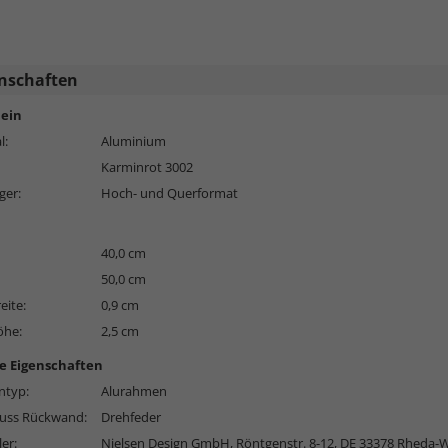
nschaften
ein
l:
Aluminium
Karminrot 3002
ger:
Hoch- und Querformat
40,0 cm
50,0 cm
eite:
0,9 cm
öhe:
2,5 cm
e Eigenschaften
typ:
Alurahmen
luss Rückwand:
Drehfeder
ler:
Nielsen Design GmbH, Röntgenstr. 8-12, DE 33378 Rheda-