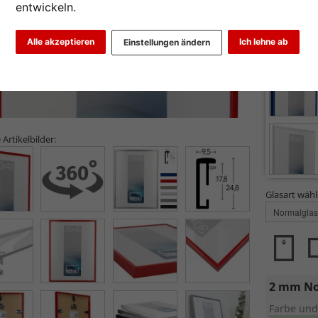
entwickeln.
Farbe wähle
Alle akzeptieren
Ich lehne ab
Einstellungen ändern
 Artikelbilder:
Glasart wähl
2 mm No
Farbe und