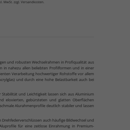
nkl. MwSt. zzgl. Versandkosten.
 Normalglas
igen und robusten Wechselrahmen in Profiqualität aus
 in nahezu allen beliebten Profilformen und in einer
enten Verarbeitung hochwertiger Rohstoffe vor allem
 Acrylglas) und durch eine hohe Belastbarkeit auch bei
Stabilität und Leichtigkeit lassen sich aus Aluminium
nd eloxierten, gebürsteten und glatten Oberflächen
chmale Alurahmenprofile deutlich stabiler und lassen
 Drehfederverschlüssen auch häufige Bildwechsel und
luprofile für eine zeitlose Einrahmung in Premium-