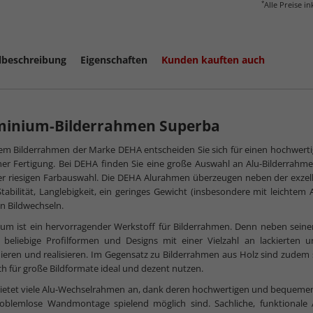
*
Alle Preise i
lbeschreibung
Eigenschaften
Kunden kauften auch
mehr zum
minium-Bilderrahmen Superba
em Bilderrahmen der Marke DEHA entscheiden Sie sich für einen hochwert
er Fertigung. Bei DEHA finden Sie eine große Auswahl an Alu-Bilderrahmen
r riesigen Farbauswahl. Die DEHA Alurahmen überzeugen neben der exzell
tabilität, Langlebigkeit, ein geringes Gewicht (insbesondere mit leichtem
n Bildwechseln.
um ist ein hervorragender Werkstoff für Bilderrahmen. Denn neben seiner 
 beliebige Profilformen und Designs mit einer Vielzahl an lackierten u
eren und realisieren. Im Gegensatz zu Bilderrahmen aus Holz sind zudem s
ch für große Bildformate ideal und dezent nutzen.
ietet viele Alu-Wechselrahmen an, dank deren hochwertigen und bequemen
roblemlose Wandmontage spielend möglich sind. Sachliche, funktionale A