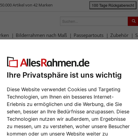
50.000 Artikel von 42 Marken
100 Tage Rückgaberecht
rken
Bilderrahmen nach Maß
Passepartouts
Zubehör
S
ück
|
Bilderrahmen-Shop
Rahmengrößen
40x50 cm
Alurahmen Supe
urahmen Superba
Die DEHA
Ihre Privatsphäre ist uns wichtig
Rahmen si
verarbei
Diese Website verwendet Cookies und Targeting
deutscher
Technologien, um Ihnen ein besseres Internet-
Da wir die B
Erlebnis zu ermöglichen und die Werbung, die Sie
lassen, sind 
sehen, besser an Ihre Bedürfnisse anzupassen. Diese
möglich.
Technologien nutzen wir außerdem, um Ergebnisse
zur M
zu messen, um zu verstehen, woher unsere Besucher
Weiter
Format wähl
kommen oder um unsere Website weiter zu