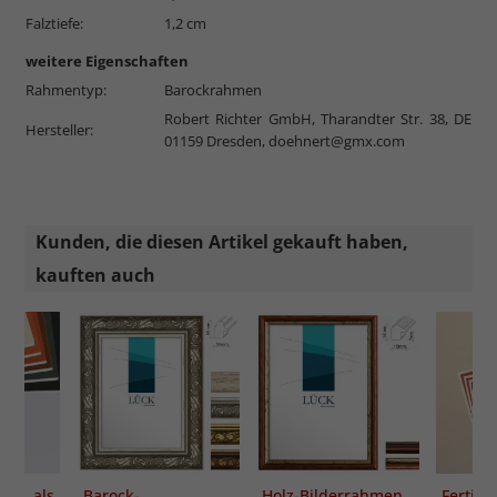
Falztiefe:
1,2 cm
weitere Eigenschaften
Rahmentyp:
Barockrahmen
Robert Richter GmbH, Tharandter Str. 38, DE
Hersteller:
01159 Dresden,
doehnert@gmx.com
Kunden, die diesen Artikel gekauft haben,
kauften auch
ut als
Barock-
Holz-Bilderrahmen
Fertig 