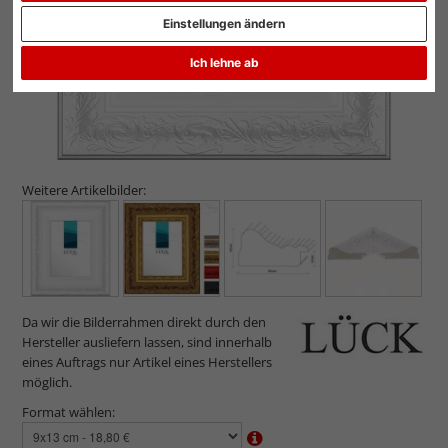
Einstellungen ändern
Ich lehne ab
Weitere Artikelbilder:
Da wir die Bilderrahmen direkt durch den
Hersteller ausliefern lassen, sind innerhalb
eines Auftrags nur Artikel eines Herstellers
möglich.
Format wählen: