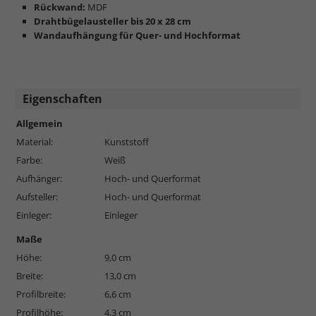
Rückwand:
MDF
Drahtbügelausteller bis 20 x 28 cm
Wandaufhängung für Quer- und Hochformat
Eigenschaften
Allgemein
Material:
Kunststoff
Farbe:
Weiß
Aufhänger:
Hoch- und Querformat
Aufsteller:
Hoch- und Querformat
Einleger:
Einleger
Maße
Höhe:
9,0 cm
Breite:
13,0 cm
Profilbreite:
6,6 cm
Profilhöhe:
4,3 cm