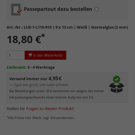
Passepartout dazu bestellen
Standardglas
in hochwertiger Floatglas-Qualität.
Formstabil, preiswert, witterungs- und hitzebeständig
sowie
kratzfest.
Art.-Nr.:
LUE-1-L115-913
| 9 x 13 cm | Weiß | Normalglas (2 mm)
Reflektierende Oberfläche
, die als störend empfunden
*
18,80 €
werden kann.
Minimaler UV-Schutz von ca. 45%
, daher primär physischer
Schutz des Bildes.
In den Warenkorb
Normalglas hat eine leichte Grünfärbung
, wodurch es im
Bereich der Weißtöne zu einem dezenten Grünschimmer
Lieferzeit:
3 - 4 Werktage
kommt. Für Bilder mit hellen Farben empfehlen wir Kunst- oder
Museumsglas.
4,95 €
Versand immer nur
— Egal wie groß, viel oder schwer.
Bei Bestellungen unter 30 € berechnen wir wegen des hohen
Verpackungsaufwands einen kleinen Aufpreis von 5 €.
Stellen Sie
Fragen zu diesem Produkt
!
*
Alle Preise inkl. MwSt. zzgl. Versandkosten.