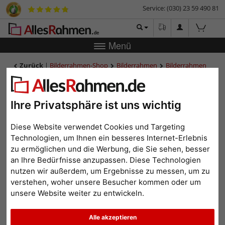
Service: (030) 23 59 490 81
Menü
Zurück
|
Bilderrahmen-Shop
Bilderrahmen
Bilderrahmen
Barock & Antik
Barock-Bilderrahmen Bingen
Barock-Bilderrahmen Bingen
Ihre Privatsphäre ist uns wichtig
Diese Website verwendet Cookies und Targeting
Technologien, um Ihnen ein besseres Internet-Erlebnis
zu ermöglichen und die Werbung, die Sie sehen, besser
an Ihre Bedürfnisse anzupassen. Diese Technologien
nutzen wir außerdem, um Ergebnisse zu messen, um zu
verstehen, woher unsere Besucher kommen oder um
unsere Website weiter zu entwickeln.
Zurück
Weit
Alle akzeptieren