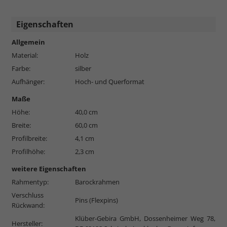
Eigenschaften
Allgemein
Material:
Holz
Farbe:
silber
Aufhänger:
Hoch- und Querformat
Maße
Höhe:
40,0 cm
Breite:
60,0 cm
Profilbreite:
4,1 cm
Profilhöhe:
2,3 cm
weitere Eigenschaften
Rahmentyp:
Barockrahmen
Verschluss
Pins (Flexpins)
Rückwand:
Klüber-Gebira GmbH, Dossenheimer Weg 78,
Hersteller: