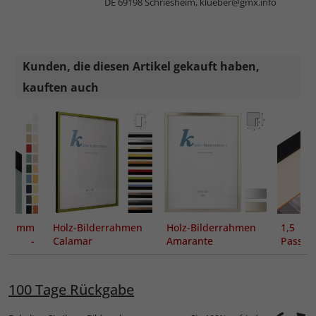
DE 69198 Schriesheim,
klueber@gmx.info
Kunden, die diesen Artikel gekauft haben,
kauften auch
 mm
Holz-Bilderrahmen
Holz-Bilderrahmen
1,
tout -
Calamar
Amarante
Passe
ung
Maßanfertigung
Creme 
Kern,
Maßanf
100 Tage Rückgabe