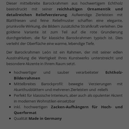
Dieser mittelbreite Barockrahmen aus hochwertigem Echtholz
beeindruckt mit seiner
reichhaltigen Ornamentik und
detailreichen Reliefverzierung
. Aufwendige Zierleisten mit
Blattfriesen und feine Reliefmuster schaffen eine elegante,
prunkvolle Wirkung, die Bildern zusätzliche Strahlkraft verleihen. Die
goldene Variante ist zum Teil auf die rote Grundierung
durchgerieben, die für klassiche Barockrahmen typisch ist. Dies
verleiht der Oberfläche eine warme, lebendige Tiefe.
Der Barockrahmen León ist ein Rahmen, der mit seiner edlen
Ausstrahlung die Wertigkeit Ihres Kunstwerks unterstreicht und
besondere Akzente in Ihrem Raum setzt.
hochwertiger und sauber verarbeiteter
Echtholz-
Bilderrahmen
Mittelbreites Barockprofil: bewegte Verzierungen mit
Akanthusblättern und mehreren Zierleisten und -reliefs
Perfekt für klassische Interieurs, aber auch als opulenter Akzent
in modernen Wohnstilen einsetzbar
inkl. hochwertigen
Zacken-Aufhängern
für Hoch- und
Querformat
Qualität
Made in Germany