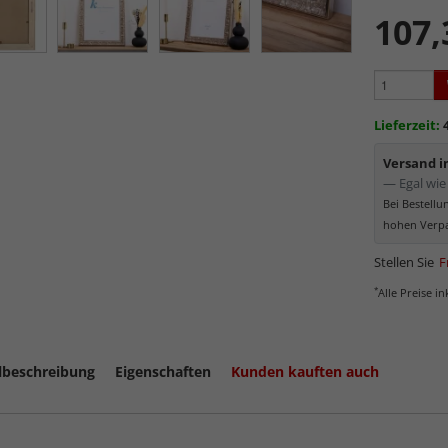
werden
107,
Minima
Schutz d
Normal
Bereich
kommt. Für 
Lieferzeit:
Museumsgl
Versand 
— Egal wie 
Bei Bestell
hohen Verpa
Stellen Sie
F
*
Alle Preise i
lbeschreibung
Eigenschaften
Kunden kauften auch
mehr zum