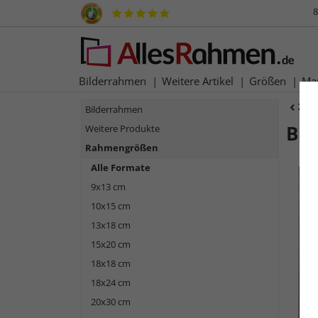
8
Bilderrahmen
Weitere Artikel
Größen
Ma
Zur
Bilderrahmen
Ba
Weitere Produkte
Rahmengrößen
Alle Formate
9x13 cm
10x15 cm
13x18 cm
15x20 cm
18x18 cm
18x24 cm
Zurück
20x30 cm