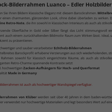
ck-Bilderrahmen Luanco – Edler Holzbilder
en Sie Ihren Bildern klassische Eleganz mit diesem Barockrahmen.
Mittelbr
er einen charmanten, glänzenden Look, ohne dabei überladen zu wirken. 
eine Retro-Note
, die ihn sowohl in klassischen Interieurs als auch als stil
nzende Oberfläche in Gold oder Silber fängt das Licht stimmungsvoll ei
nt auch einem zurückhaltenden Bildmotiv Raum zum Wirken lässt. Ideal, 
kzent zu präsentieren.
hwertiger und sauber verarbeiteter
Echtholz-Bilderrahmen
telbreites Barockprofil: erhabene Verzierungen aus sich wiederholenden, sti
n Rahmen sowohl für klassisch eingerichtete Räume, als auch als stilvol
eganten Retro-Charme spannende Kontraste setzt
l. hochwertigen
Zacken-Aufhängern
für Hoch- und Querformat
alität
Made in Germany
Bilderrahmen ist auch als hochwertiger Wandspiegel verfügbar.
lderrahmen von Klüber
werden seit über 40 Jahren in dem baden-württe
ler verwendet nur hochwertige Materialien und legt besonders Wert auf ein