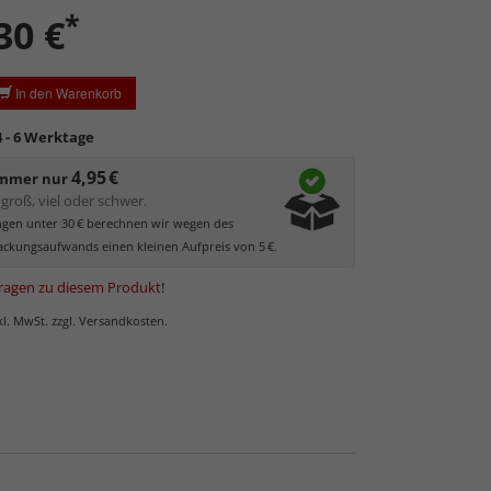
 kann.
*
30 €
ler UV-Schutz von ca. 45%
, daher primär physischer
es Bildes.
glas hat eine leichte Grünfärbung
, wodurch es im
In den Warenkorb
 der Weißtöne zu einem dezenten Grünschimmer
Bilder mit hellen Farben empfehlen wir Kunst- oder
4 - 6 Werktage
as.
4,95 €
immer nur
groß, viel oder schwer.
ungen unter 30 € berechnen wir wegen des
ckungsaufwands einen kleinen Aufpreis von 5 €.
ragen zu diesem Produkt
!
nkl. MwSt. zzgl. Versandkosten.
 Normalglas