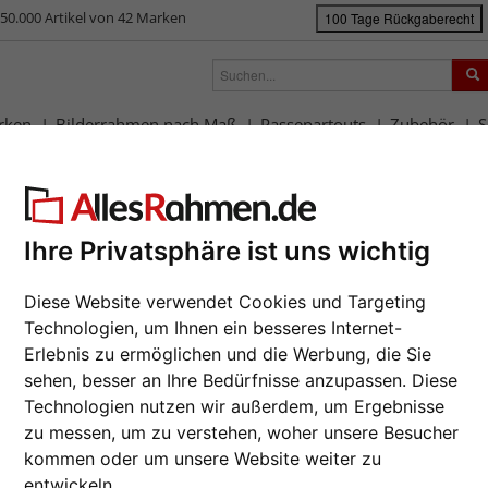
50.000 Artikel von 42 Marken
100 Tage Rückgaberecht
rken
Bilderrahmen nach Maß
Passepartouts
Zubehör
S
ück
|
Bilderrahmen-Shop
Rahmengrößen
Alle Formate
Barock-Bilde
rock-Bilderrahmen Luanco
Ihre Privatsphäre ist uns wichtig
Da wir die B
Hersteller au
eines Auftrag
Diese Website verwendet Cookies und Targeting
möglich.
Technologien, um Ihnen ein besseres Internet-
zur M
Erlebnis zu ermöglichen und die Werbung, die Sie
Format wähl
sehen, besser an Ihre Bedürfnisse anzupassen. Diese
Technologien nutzen wir außerdem, um Ergebnisse
zu messen, um zu verstehen, woher unsere Besucher
Farbe wähle
kommen oder um unsere Website weiter zu
Weiter
entwickeln.