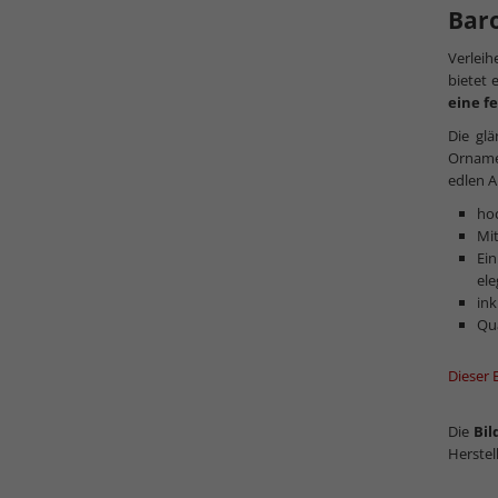
Baro
Verleih
bietet 
eine f
Die glä
Orname
edlen A
hoc
Mit
Ei
el
ink
Qu
Dieser 
Die
Bi
Herstel