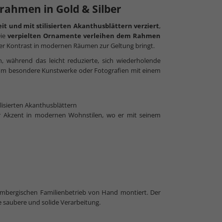
rahmen in Gold & Silber
eit und mit stilisierten Akanthusblättern verziert
,
Die
verpielten Ornamente verleihen dem Rahmen
voller Kontrast in modernen Räumen zur Geltung bringt.
n, während das leicht reduzierte, sich wiederholende
um besondere Kunstwerke oder Fotografien mit einem
lisierten Akanthusblättern
ler Akzent in modernen Wohnstilen, wo er mit seinem
mbergischen Familienbetrieb von Hand montiert. Der
e saubere und solide Verarbeitung.