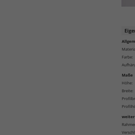
Eige
Allgem
Materia
Farbe:
Aufhän
Maße
Höhe:
Breite:
Profilbr
Profilh
weiter
Rahmen
Versch