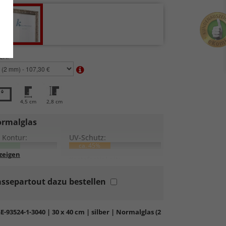
en:
4,5 cm
2,8 cm
rmalglas
 Kontur:
UV-Schutz:
ca. 45%
lung:
Kratzfestigkeit:
ssepartout dazu bestellen
rdglas
in hochwertiger Floatglas-Qualität.
bil, preiswert, witterungs- und hitzebeständig
ratzfest.
E-93524-1-3040
| 30 x 40 cm | silber | Normalglas (2
tierende Oberfläche
, die als störend empfunden