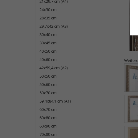
21x29,7 cm (A4)
24x30 cm
28x35 cm
29,7x42 cm (A3)
30x40 cm
30x45 cm
40x50 cm
40x60 cm
Weitere
42x59,4 cm (A2)
50x50 cm
50x60 cm
50x70 cm
59,4x84,1 cm (A1)
60x70 cm
60x80 cm
60x90 cm
70x80 cm