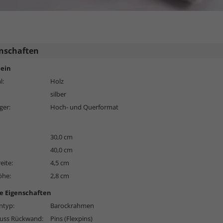
nschaften
ein
l:
Holz
silber
ger:
Hoch- und Querformat
30,0 cm
40,0 cm
eite:
4,5 cm
öhe:
2,8 cm
e Eigenschaften
typ:
Barockrahmen
luss Rückwand:
Pins (Flexpins)