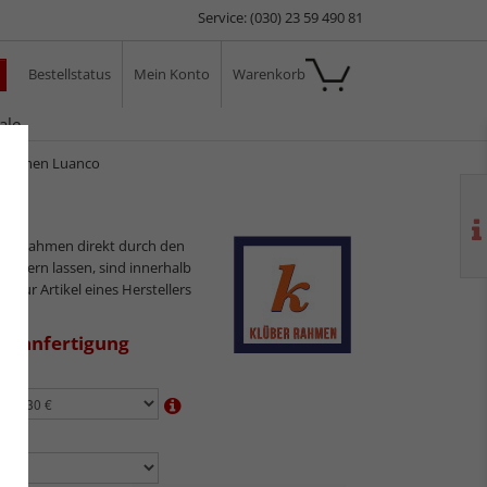
Service: (030) 23 59 490 81
Bestellstatus
Mein Konto
Warenkorb
ale
rrahmen Luanco
ilderrahmen direkt durch den
sliefern lassen, sind innerhalb
s nur Artikel eines Herstellers
aßanfertigung
en:
n: