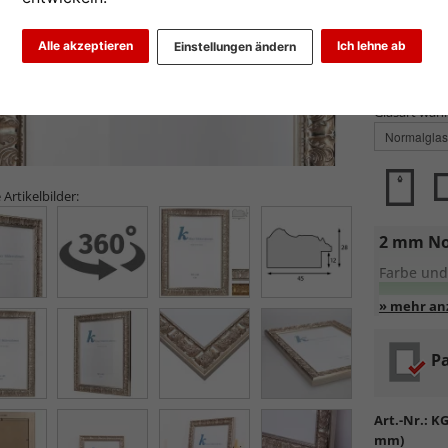
Alle akzeptieren
Ich lehne ab
Einstellungen ändern
Glasart wähl
 Artikelbilder:
2 mm No
Farbe und
Entspiege
Pa
Standa
Formsta
sowie
k
Art.-Nr.:
KG
Reflek
mm)