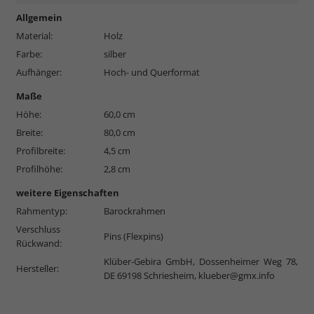
Allgemein
Material:
Holz
Farbe:
silber
Aufhänger:
Hoch- und Querformat
Maße
Höhe:
60,0 cm
Breite:
80,0 cm
Profilbreite:
4,5 cm
Profilhöhe:
2,8 cm
weitere Eigenschaften
Rahmentyp:
Barockrahmen
Verschluss
Pins (Flexpins)
Rückwand:
Klüber-Gebira GmbH, Dossenheimer Weg 78,
Hersteller:
DE 69198 Schriesheim,
klueber@gmx.info