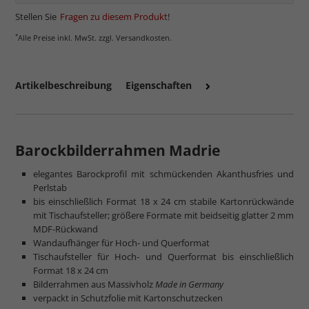
Stellen Sie
Fragen zu diesem Produkt
!
*
Alle Preise inkl. MwSt. zzgl. Versandkosten.
Artikelbeschreibung
Eigenschaften
Barockbilderrahmen Madrie
elegantes Barockprofil mit schmückenden Akanthusfries und
mehr zum Normalglas
Perlstab
bis einschließlich Format 18 x 24 cm stabile Kartonrückwände
mit Tischaufsteller; größere Formate mit beidseitig glatter 2 mm
MDF-Rückwand
Wandaufhänger für Hoch- und Querformat
Tischaufsteller für Hoch- und Querformat bis einschließlich
Format 18 x 24 cm
Bilderrahmen aus Massivholz
Made in Germany
verpackt in Schutzfolie mit Kartonschutzecken