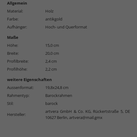
Allgemein
Material:
Holz
Farbe:
antikgold
Aufhänger:
Hoch- und Querformat
Maße
Höhe:
15,0 cm
Breite:
20,0 cm
Profilbreite:
2,4 cm
Profilhöhe:
2,2 cm
weitere Eigenschaften
Aussenformat:
19,8x24,8 cm
Rahmentyp:
Barockrahmen
Stil:
barock
artvera GmbH & Co. KG, Rückertstraße 5, DE
Hersteller:
10627 Berlin,
artvera@mail.gmx