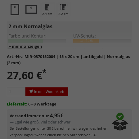
2,4 cm
2,2 cm
2 mm Normalglas
Farbe und Kontur:
UV-Schutz:
ca. 45%
Entspiegelung:
Kratzfestigkeit:
Art.-Nr.:
MIR-0370152004
| 15 x 20 cm | antikgold | Normalglas
(2 mm)
Standardglas
in hochwertiger Floatglas-Qualität.
*
27,60 €
Formstabil, preiswert, witterungs- und hitzebeständig
sowie
kratzfest.
Reflektierende Oberfläche
, die als störend empfunden
In den Warenkorb
werden kann.
Minimaler UV-Schutz von ca. 45%
, daher primär physischer
Lieferzeit:
6 - 8 Werktage
Schutz des Bildes.
4,95 €
Normalglas hat eine leichte Grünfärbung
, wodurch es im
Versand immer nur
Bereich der Weißtöne zu einem dezenten Grünschimmer
— Egal wie groß, viel oder schwer.
kommt. Für Bilder mit hellen Farben empfehlen wir Kunst- oder
Bei Bestellungen unter 30 € berechnen wir wegen des hohen
Museumsglas.
Verpackungsaufwands einen kleinen Aufpreis von 5 €.