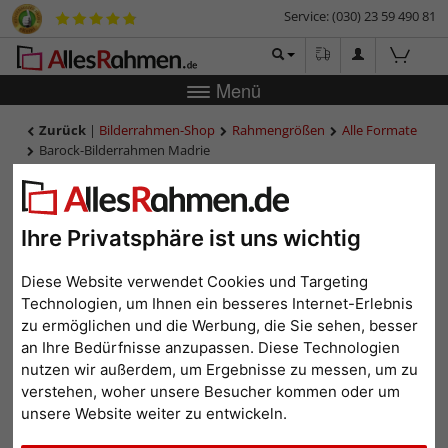
Service: (030) 23 59 490 81
Menü
Zurück
|
Bilderrahmen-Shop
Rahmengrößen
Alle Formate
Barock-Bilderrahmen Madrie
Barock-Bilderrahmen Madrie
Ihre Privatsphäre ist uns wichtig
Diese Website verwendet Cookies und Targeting
Technologien, um Ihnen ein besseres Internet-Erlebnis
zu ermöglichen und die Werbung, die Sie sehen, besser
an Ihre Bedürfnisse anzupassen. Diese Technologien
nutzen wir außerdem, um Ergebnisse zu messen, um zu
verstehen, woher unsere Besucher kommen oder um
unsere Website weiter zu entwickeln.
Zurück
Weit