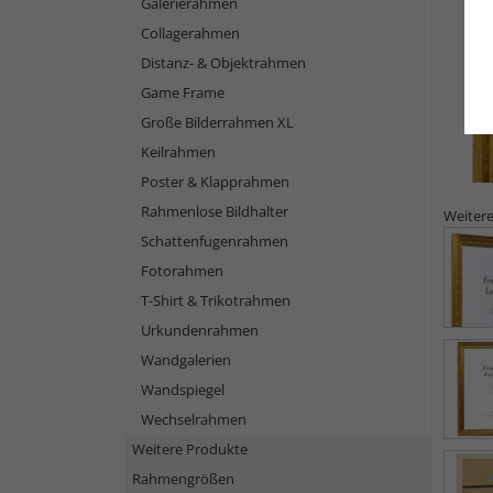
Galerierahmen
Collagerahmen
Distanz- & Objektrahmen
Game Frame
Große Bilderrahmen XL
Keilrahmen
Poster & Klapprahmen
Rahmenlose Bildhalter
Weitere
Schattenfugenrahmen
Fotorahmen
T-Shirt & Trikotrahmen
Urkundenrahmen
Wandgalerien
Wandspiegel
Wechselrahmen
Weitere Produkte
Rahmengrößen