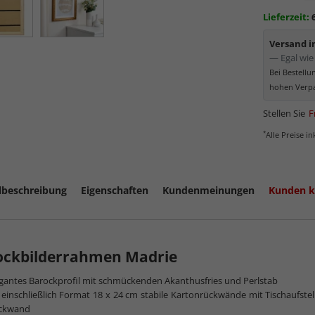
Minima
Lieferzeit:
Schutz d
Normal
Versand 
Bereich
— Egal wie 
kommt. Für 
Bei Bestell
Museumsgl
hohen Verpa
Stellen Sie
F
*
Alle Preise i
lbeschreibung
Eigenschaften
Kundenmeinungen
Kunden k
ockbilderrahmen Madrie
gantes Barockprofil mit schmückenden Akanthusfries und Perlstab
mehr zum
 einschließlich Format 18 x 24 cm stabile Kartonrückwände mit Tischaufste
ckwand