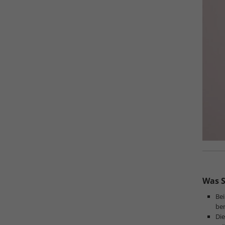
Was S
Be
ben
Die