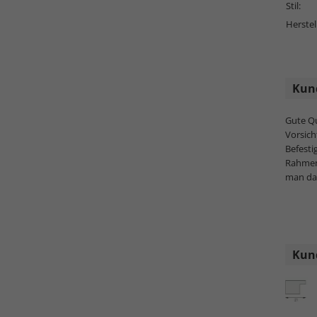
Stil:
Herstel
Kun
Gute Qu
Vorsic
Befest
Rahmen
man da
Kund
Topseller