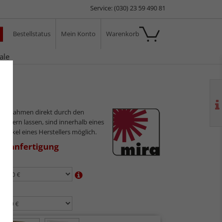
Service: (030) 23 59 490 81
Bestellstatus
Mein Konto
Warenkorb
ale
ilderrahmen direkt durch den
sliefern lassen, sind innerhalb eines
 Artikel eines Herstellers möglich.
aßanfertigung
en:
n: