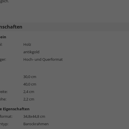
lich.
nschaften
ein
l:
Holz
antikgold
ger:
Hoch- und Querformat
30,0 cm
40,0 cm
eite:
2,4 cm
öhe:
2,2 cm
e Eigenschaften
format:
34,8x44,8 cm
typ:
Barockrahmen