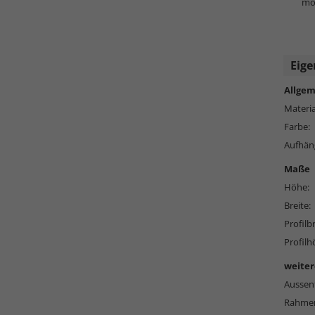
mög
Eige
Allgem
Materia
Farbe:
Aufhän
Maße
Höhe:
Breite:
Profilbr
Profilh
weiter
Aussen
Rahmen