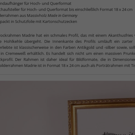
ndaufhänger für Hoch- und Querformat
chaufsteller für Hoch- und Querformat bis einschließlich Format 18 x 24 cm
lderrahmen aus Massivholz
Made in Germany
packt in Schutzfolie mit Kartonschutzecken
ockrahmen Madrie hat ein schmales Profil, das mit einem Akanthusfries v
he Hohlkehle übergeht. Die Innenkante des Profils umläuft ein zarter
erliebte ist klassischerweise in den Farben Antikgold und -silber sowie,
, in Cremeweiß erhältlich. Es handelt sich nicht um einen massiven Pru
kprofil. Der Rahmen ist daher ideal für Bildformate, die in Dimensio
ilderrahmen Madrie ist in Format 18 x 24 cm auch als Porträtrahmen mit Tisc