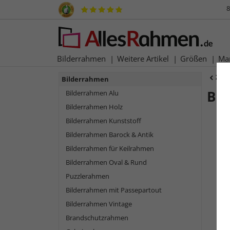
8
Bilderrahmen
Weitere Artikel
Größen
Ma
Zur
Bilderrahmen
Ba
Bilderrahmen Alu
Bilderrahmen Holz
Bilderrahmen Kunststoff
Bilderrahmen Barock & Antik
Bilderrahmen für Keilrahmen
Bilderrahmen Oval & Rund
Puzzlerahmen
Bilderrahmen mit Passepartout
Bilderrahmen Vintage
Zurück
Brandschutzrahmen