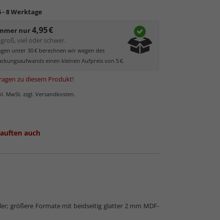
ler UV-Schutz von ca. 45%
, daher primär physischer
6 - 8 Werktage
es Bildes.
4,95 €
glas hat eine leichte Grünfärbung
, wodurch es im
immer nur
 der Weißtöne zu einem dezenten Grünschimmer
groß, viel oder schwer.
Bilder mit hellen Farben empfehlen wir Kunst- oder
ungen unter 30 € berechnen wir wegen des
as.
ckungsaufwands einen kleinen Aufpreis von 5 €.
ragen zu diesem Produkt
!
nkl. MwSt. zzgl. Versandkosten.
auften auch
 Normalglas
ller; größere Formate mit beidseitig glatter 2 mm MDF-