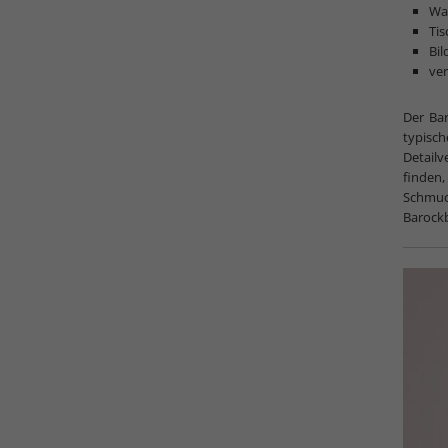
Wa
Tis
Bi
ver
Der Bar
typisc
Detailv
finden
Schmuc
Barockb