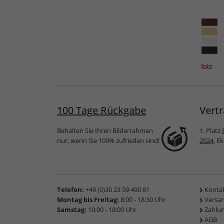
vignon
Holzrahmen Saint-Malo
Spar-Rahmen aus Holz
100 Tage Rückgabe
Vertr
Behalten Sie Ihren Bilderrahmen
1. Platz
nur, wenn Sie 100% zufrieden sind!
2024
, E
Telefon:
+49 (0)30 23 59 490 81
Konta
Montag bis Freitag:
8:00 - 18:30 Uhr
Versa
Samstag:
10:00 - 18:00 Uhr
Zahlu
AGB