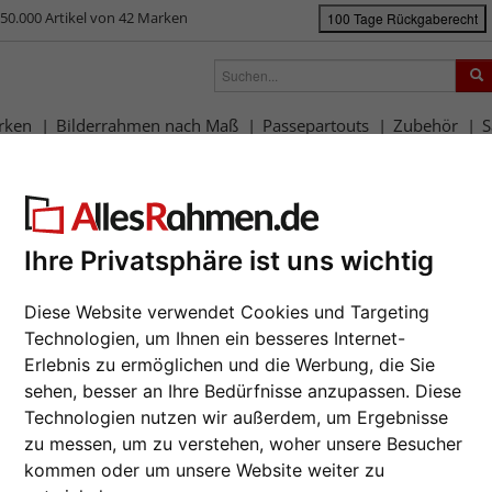
50.000 Artikel von 42 Marken
100 Tage Rückgaberecht
rken
Bilderrahmen nach Maß
Passepartouts
Zubehör
S
ück
|
Bilderrahmen-Shop
Bilderrahmen
Barock-Bilderrahmen Madrie
rock-Bilderrahmen Madrie
Da wir die B
Ihre Privatsphäre ist uns wichtig
Hersteller au
Auftrags nur
Diese Website verwendet Cookies und Targeting
zur M
Technologien, um Ihnen ein besseres Internet-
Format wähl
Erlebnis zu ermöglichen und die Werbung, die Sie
sehen, besser an Ihre Bedürfnisse anzupassen. Diese
Technologien nutzen wir außerdem, um Ergebnisse
Farbe wähle
zu messen, um zu verstehen, woher unsere Besucher
Weiter
kommen oder um unsere Website weiter zu