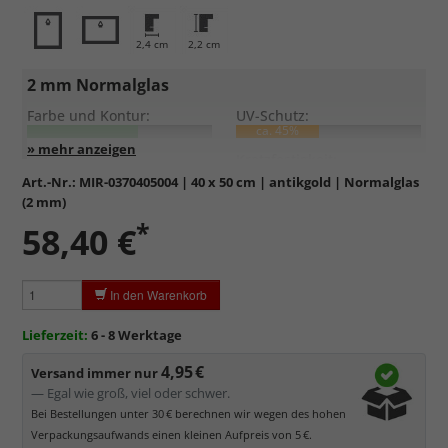
2,4 cm
2,2 cm
2 mm Normalglas
Farbe und Kontur:
UV-Schutz:
ca. 45%
Entspiegelung:
Kratzfestigkeit:
Art.-Nr.:
MIR-0370405004
| 40 x 50 cm | antikgold | Normalglas
(2 mm)
Standardglas
in hochwertiger Floatglas-Qualität.
*
58,40 €
Formstabil, preiswert, witterungs- und hitzebeständig
sowie
kratzfest.
Reflektierende Oberfläche
, die als störend empfunden
In den Warenkorb
werden kann.
Minimaler UV-Schutz von ca. 45%
, daher primär physischer
Lieferzeit:
6 - 8 Werktage
Schutz des Bildes.
4,95 €
Normalglas hat eine leichte Grünfärbung
, wodurch es im
Versand immer nur
Bereich der Weißtöne zu einem dezenten Grünschimmer
— Egal wie groß, viel oder schwer.
kommt. Für Bilder mit hellen Farben empfehlen wir Kunst- oder
Bei Bestellungen unter 30 € berechnen wir wegen des hohen
Museumsglas.
Verpackungsaufwands einen kleinen Aufpreis von 5 €.