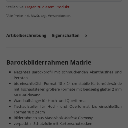
Stellen Sie
Fragen zu diesem Produkt
!
*
Alle Preise inkl. MwSt. zzgl. Versandkosten.
Artikelbeschreibung
Eigenschaften
Barockbilderrahmen Madrie
elegantes Barockprofil mit schmückenden Akanthusfries und
mehr zum Normalglas
Perlstab
bis einschließlich Format 18 x 24 cm stabile Kartonrückwände
mit Tischaufsteller; größere Formate mit beidseitig glatter 2 mm
MDF-Rückwand
Wandaufhänger für Hoch- und Querformat
Tischaufsteller für Hoch- und Querformat bis einschließlich
Format 18 x 24 cm
Bilderrahmen aus Massivholz
Made in Germany
verpackt in Schutzfolie mit Kartonschutzecken