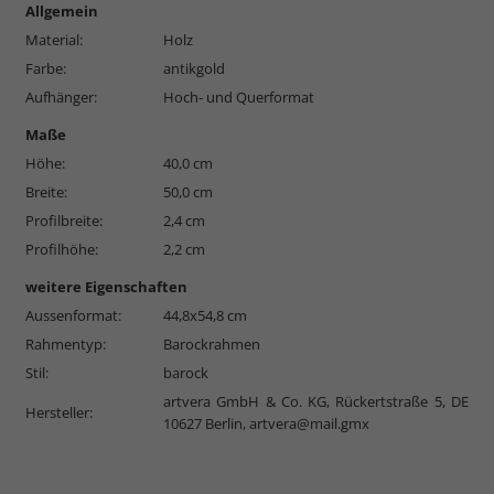
Allgemein
Material:
Holz
Farbe:
antikgold
Aufhänger:
Hoch- und Querformat
Maße
Höhe:
40,0 cm
Breite:
50,0 cm
Profilbreite:
2,4 cm
Profilhöhe:
2,2 cm
weitere Eigenschaften
Aussenformat:
44,8x54,8 cm
Rahmentyp:
Barockrahmen
Stil:
barock
artvera GmbH & Co. KG, Rückertstraße 5, DE
Hersteller:
10627 Berlin,
artvera@mail.gmx