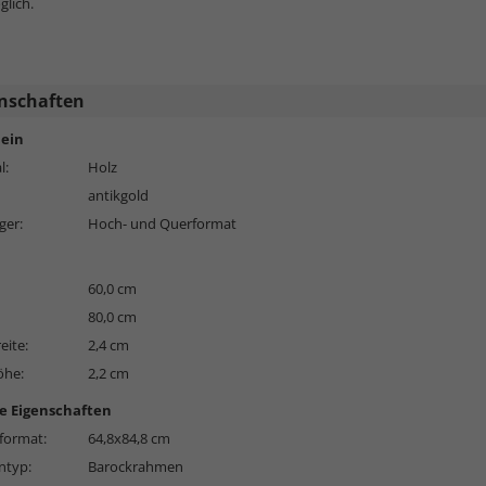
lich.
nschaften
ein
l:
Holz
antikgold
ger:
Hoch- und Querformat
60,0 cm
80,0 cm
eite:
2,4 cm
öhe:
2,2 cm
e Eigenschaften
format:
64,8x84,8 cm
typ:
Barockrahmen