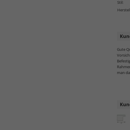
Stil:
Herstel
Kun
Gute Qu
Vorsic
Befest
Rahmen
man da
Kund
Topseller