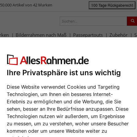
50.000 Artikel von 42 Marken
100 Tage Rückgaberecht
rken
Bilderrahmen nach Maß
Passepartouts
Zubehör
S
ück
|
Bilderrahmen-Shop
Rahmengrößen
60x80 cm
Barock-Bilderra
rock-Bilderrahmen Madrie
Da wir die B
Ihre Privatsphäre ist uns wichtig
Hersteller au
Auftrags nur
Diese Website verwendet Cookies und Targeting
zur M
Technologien, um Ihnen ein besseres Internet-
Format wähl
Erlebnis zu ermöglichen und die Werbung, die Sie
sehen, besser an Ihre Bedürfnisse anzupassen. Diese
Technologien nutzen wir außerdem, um Ergebnisse
Farbe wähle
zu messen, um zu verstehen, woher unsere Besucher
Weiter
kommen oder um unsere Website weiter zu