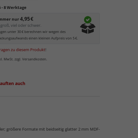
ler UV-Schutz von ca. 45%
, daher primär physischer
6 - 8 Werktage
es Bildes.
4,95 €
glas hat eine leichte Grünfärbung
, wodurch es im
immer nur
 der Weißtöne zu einem dezenten Grünschimmer
groß, viel oder schwer.
Bilder mit hellen Farben empfehlen wir Kunst- oder
ungen unter 30 € berechnen wir wegen des
as.
ckungsaufwands einen kleinen Aufpreis von 5 €.
ragen zu diesem Produkt
!
nkl. MwSt. zzgl. Versandkosten.
auften auch
 Normalglas
ller; größere Formate mit beidseitig glatter 2 mm MDF-