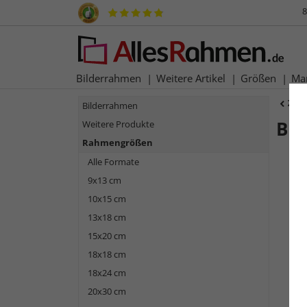
8
Bilderrahmen
Weitere Artikel
Größen
Ma
Zur
Bilderrahmen
Ba
Weitere Produkte
Rahmengrößen
Alle Formate
9x13 cm
10x15 cm
13x18 cm
15x20 cm
18x18 cm
18x24 cm
Zurück
20x30 cm