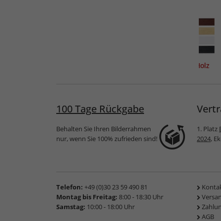
vignon
Holzrahmen Saint-Malo
Spar-Rahmen aus Holz
100 Tage Rückgabe
Vertr
Behalten Sie Ihren Bilderrahmen
1. Platz
nur, wenn Sie 100% zufrieden sind!
2024
, E
Telefon:
+49 (0)30 23 59 490 81
Konta
Montag bis Freitag:
8:00 - 18:30 Uhr
Versa
Samstag:
10:00 - 18:00 Uhr
Zahlu
AGB