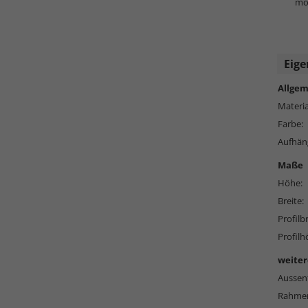
mög
Eige
Allgem
Materia
Farbe:
Aufhän
Maße
Höhe:
Breite:
Profilbr
Profilh
weiter
Aussen
Rahmen