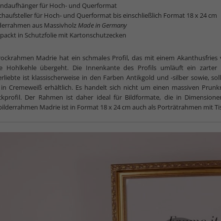
ndaufhänger für Hoch- und Querformat
chaufsteller für Hoch- und Querformat bis einschließlich Format 18 x 24 cm
lderrahmen aus Massivholz
Made in Germany
packt in Schutzfolie mit Kartonschutzecken
ockrahmen Madrie hat ein schmales Profil, das mit einem Akanthusfries v
he Hohlkehle übergeht. Die Innenkante des Profils umläuft ein zarter
erliebte ist klassischerweise in den Farben Antikgold und -silber sowie,
, in Cremeweiß erhältlich. Es handelt sich nicht um einen massiven Pru
kprofil. Der Rahmen ist daher ideal für Bildformate, die in Dimensio
ilderrahmen Madrie ist in Format 18 x 24 cm auch als Porträtrahmen mit Tisc