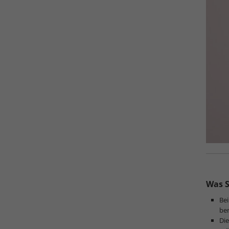
Was S
Be
ben
Die