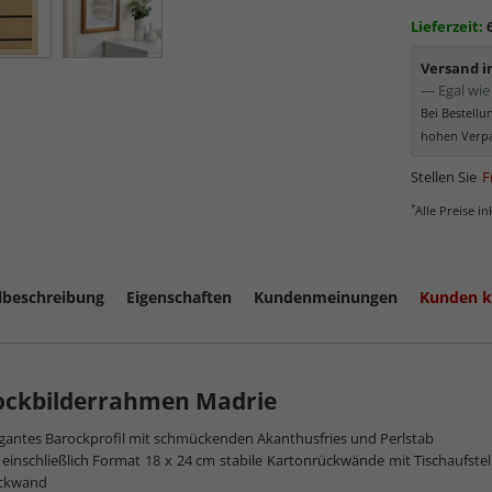
Minima
Lieferzeit:
Schutz d
Normal
Versand 
Bereich
— Egal wie 
kommt. Für 
Bei Bestell
Museumsgl
hohen Verpa
Stellen Sie
F
*
Alle Preise i
lbeschreibung
Eigenschaften
Kundenmeinungen
Kunden k
ockbilderrahmen Madrie
gantes Barockprofil mit schmückenden Akanthusfries und Perlstab
mehr zum
 einschließlich Format 18 x 24 cm stabile Kartonrückwände mit Tischaufste
ckwand