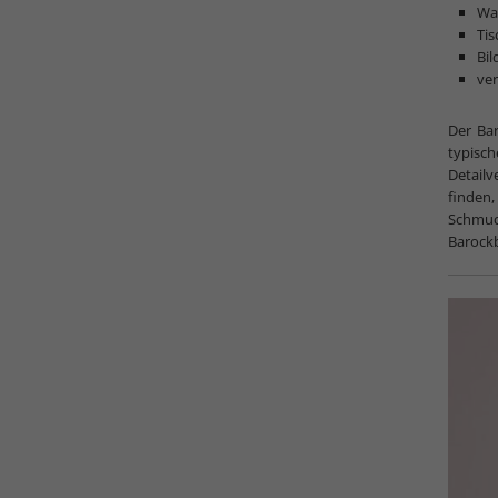
Wa
Tis
Bi
ver
Der Bar
typisc
Detailv
finden
Schmuc
Barockb