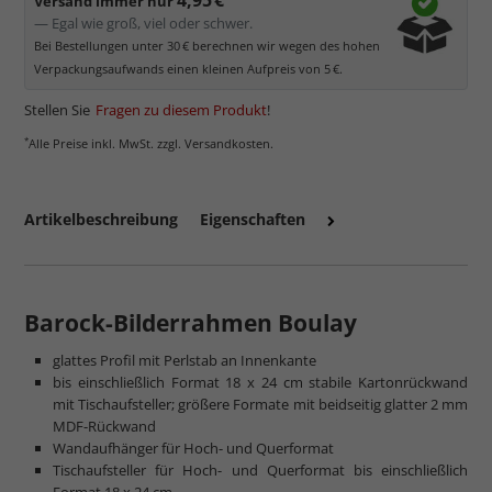
Versand immer nur
— Egal wie groß, viel oder schwer.
Bei Bestellungen unter 30 € berechnen wir wegen des hohen
Verpackungsaufwands einen kleinen Aufpreis von 5 €.
Stellen Sie
Fragen zu diesem Produkt
!
*
Alle Preise inkl. MwSt. zzgl. Versandkosten.
Artikelbeschreibung
Eigenschaften
mehr zum Normalglas
Barock-Bilderrahmen Boulay
glattes Profil mit Perlstab an Innenkante
bis einschließlich Format 18 x 24 cm stabile Kartonrückwand
mit Tischaufsteller; größere Formate mit beidseitig glatter 2 mm
MDF-Rückwand
Wandaufhänger für Hoch- und Querformat
Tischaufsteller für Hoch- und Querformat bis einschließlich
Format 18 x 24 cm