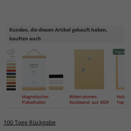
Kunden, die diesen Artikel gekauft haben,
kauften auch
Topseller
Magnetischer
Bilderrahmen-
Holz-B
Plakathalter
Rückwand aus MDF
Top Pr
inkl. Aufhängern
100 Tage Rückgabe