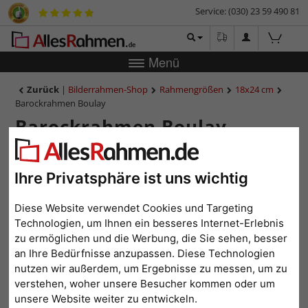
Service: (030) 23 59 490 81
Menü
Zurück
|
Bilderrahmen-Shop
Rahmengrößen
18x24 cm
Barockrahmen Boulay
Barockrahmen Boulay
Ihre Privatsphäre ist uns wichtig
Diese Website verwendet Cookies und Targeting
Technologien, um Ihnen ein besseres Internet-Erlebnis
zu ermöglichen und die Werbung, die Sie sehen, besser
an Ihre Bedürfnisse anzupassen. Diese Technologien
nutzen wir außerdem, um Ergebnisse zu messen, um zu
verstehen, woher unsere Besucher kommen oder um
Zurück
Weit
unsere Website weiter zu entwickeln.