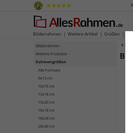
8
Bilderrahmen
Weitere Artikel
Größen
Ma
Zur
Bilderrahmen
Ba
Weitere Produkte
Rahmengrößen
Alle Formate
9x13 cm
10x15 cm
13x18 cm
15x20 cm
18x18 cm
18x24 cm
Zurück
20x30 cm