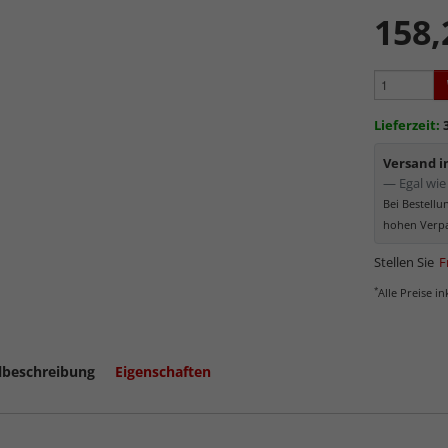
werden
158,
Minima
Schutz d
Normal
Bereich
kommt. Für 
Lieferzeit:
Museumsgl
Versand 
— Egal wie 
Bei Bestell
hohen Verpa
Stellen Sie
F
*
Alle Preise i
lbeschreibung
Eigenschaften
mehr zum