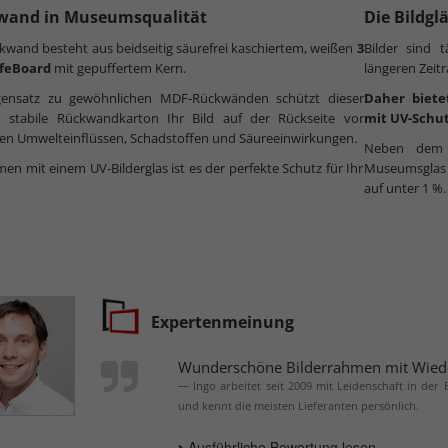
wand in Museumsqualität
Die Bildgl
kwand besteht aus beidseitig säurefrei kaschiertem, weißen
3
Bilder sind 
feBoard
mit gepuffertem Kern.
längeren Zeit
ensatz zu gewöhnlichen MDF-Rückwänden schützt dieser
Daher biete
t stabile Rückwandkarton Ihr Bild auf der Rückseite vor
mit UV-Schut
en Umwelteinflüssen, Schadstoffen und Säureeinwirkungen.
Neben dem h
n mit einem UV-Bilderglas ist es der perfekte Schutz für Ihr
Museumsglas n
auf unter 1 %.
Expertenmeinung
Wunderschöne Bilderrahmen mit Wied
Ingo arbeitet seit 2009 mit Leidenschaft in der
und kennt die meisten Lieferanten persönlich.
Ausführliche Bewertung lesen