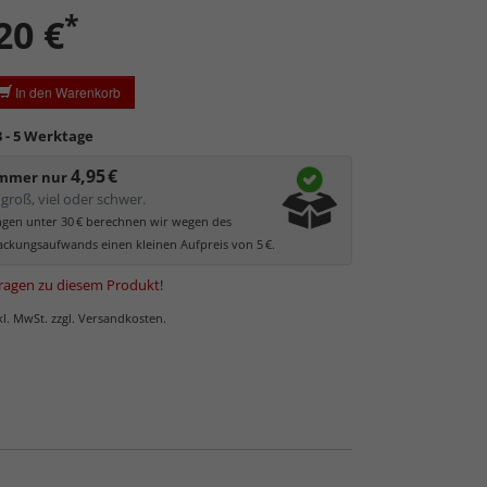
 kann.
*
20 €
ler UV-Schutz von ca. 45%
, daher primär physischer
es Bildes.
glas hat eine leichte Grünfärbung
, wodurch es im
In den Warenkorb
 der Weißtöne zu einem dezenten Grünschimmer
Bilder mit hellen Farben empfehlen wir Kunst- oder
3 - 5 Werktage
as.
4,95 €
immer nur
groß, viel oder schwer.
ungen unter 30 € berechnen wir wegen des
ckungsaufwands einen kleinen Aufpreis von 5 €.
ragen zu diesem Produkt
!
nkl. MwSt. zzgl. Versandkosten.
 Normalglas