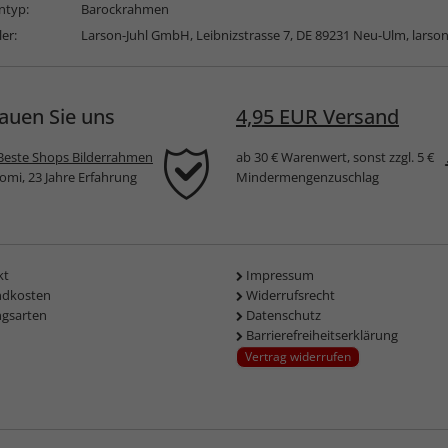
typ:
Barockrahmen
ler:
Larson-Juhl GmbH, Leibnizstrasse 7, DE 89231 Neu-Ulm,
larso
auen Sie uns
4,95 EUR Versand
Beste Shops Bilderrahmen
ab 30 € Warenwert, sonst zzgl. 5 €
komi, 23 Jahre Erfahrung
Mindermengenzuschlag
kt
Impressum
ndkosten
Widerrufsrecht
ngsarten
Datenschutz
Barrierefreiheitserklärung
Vertrag widerrufen