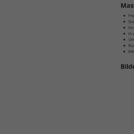
Mass
Pr
Sta
Hoc
In 
Unt
Rüc
Mi
Bild