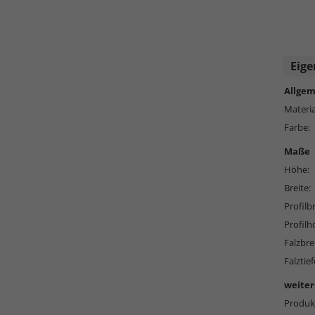
Eige
Allgem
Materia
Farbe:
Maße
Höhe:
Breite:
Profilbr
Profilh
Falzbre
Falztief
weiter
Produkt