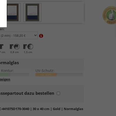
en:
7 cm
0,8 cm
1,5 cm
rmalglas
 Kontur:
UV-Schutz:
ca. 45%
lung:
Kratzfestigkeit:
ssepartout dazu bestellen
rdglas
in hochwertiger Floatglas-Qualität.
bil, preiswert, witterungs- und hitzebeständig
ratzfest.
C-441075D170-3040
| 30 x 40 cm | Gold | Normalglas
tierende Oberfläche
, die als störend empfunden