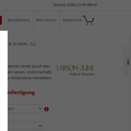
Service: (030) 23 59 490 81
Bestellstatus
Mein Konto
Warenkorb
ale
RAGUE SCHMAL - 5,2
,2
ilderrahmen direkt durch den
sliefern lassen, sind innerhalb
s nur Artikel eines Herstellers
aßanfertigung
en:
n: