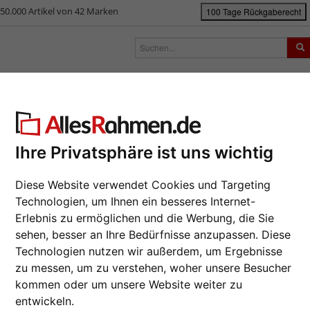
50.000 Artikel von 42 Marken
100 Tage Rückgaberecht
rken
Bilderrahmen nach Maß
Passepartouts
Zubehör
S
ück
|
Bilderrahmen-Shop
Rahmengrößen
30x40 cm
Barockrahmen P
rockrahmen PRAGUE SCHMAL - 5
Ihre Privatsphäre ist uns wichtig
Da wir die B
Hersteller au
eines Auftrag
Diese Website verwendet Cookies und Targeting
möglich.
Technologien, um Ihnen ein besseres Internet-
zur M
Erlebnis zu ermöglichen und die Werbung, die Sie
sehen, besser an Ihre Bedürfnisse anzupassen. Diese
Format wähl
Technologien nutzen wir außerdem, um Ergebnisse
zu messen, um zu verstehen, woher unsere Besucher
Farbe wähle
kommen oder um unsere Website weiter zu
Weiter
entwickeln.