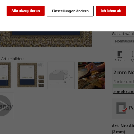
Alle akzeptieren
Ich lehne ab
Einstellungen ändern
Glasart wähl
 Artikelbilder:
5,2 cm
2,
2 mm No
Farbe und
Entspiege
Pa
Standa
Formsta
sowie
k
Art.-Nr.:
AI
Reflek
(2 mm)