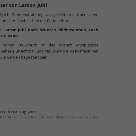
äser von Larson-Juhl
täglich Sonnenstrahlung ausgesetzt, die über einen
raum zum Ausbleichen der Farben führt.
t Larson-Juhl nach Wunsch Bilderrahmen auch
z-Glas an.
ohen UV-Schutz ist das optisch entspiegelte
ahezu unsichtbar und reduziert die Restreflexionen
 Sie werden begeistert sein!
ererkennungswert
 Branche. Er hatte schon fast jeden Bilderrahmen in der Hand