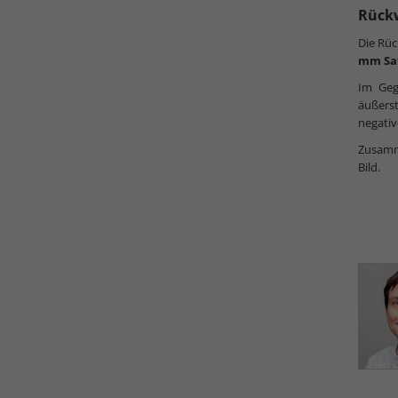
Rück
Die Rüc
mm Sa
Im Geg
äußers
negativ
Zusamme
Bild.