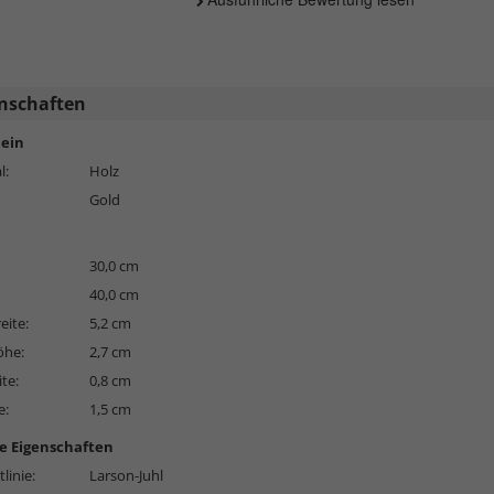
nschaften
ein
l:
Holz
Gold
30,0 cm
40,0 cm
eite:
5,2 cm
öhe:
2,7 cm
ite:
0,8 cm
e:
1,5 cm
e Eigenschaften
linie:
Larson-Juhl