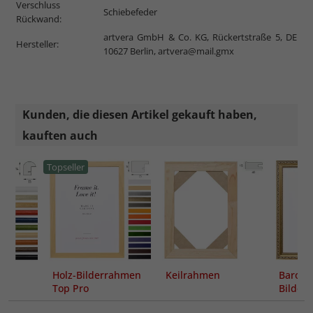
Verschluss
Schiebefeder
Rückwand:
artvera GmbH & Co. KG, Rückertstraße 5, DE
Hersteller:
10627 Berlin,
artvera@mail.gmx
Kunden, die diesen Artikel gekauft haben,
kauften auch
Topseller
Holz-Bilderrahmen
Keilrahmen
Barock
Top Pro
Bilder
Madrie