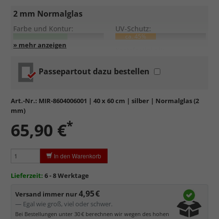
2 mm Normalglas
Farbe und Kontur:
UV-Schutz:
ca. 45%
Entspiegelung:
Kratzfestigkeit:
Passepartout dazu bestellen
Standardglas
in hochwertiger Floatglas-Qualität.
Formstabil, preiswert, witterungs- und hitzebeständig
sowie
kratzfest.
Art.-Nr.:
MIR-8604006001
| 40 x 60 cm | silber | Normalglas (2
Reflektierende Oberfläche
, die als störend empfunden
mm)
werden kann.
*
65,90 €
Minimaler UV-Schutz von ca. 45%
, daher primär physischer
Schutz des Bildes.
Normalglas hat eine leichte Grünfärbung
, wodurch es im
In den Warenkorb
Bereich der Weißtöne zu einem dezenten Grünschimmer
kommt. Für Bilder mit hellen Farben empfehlen wir Kunst- oder
Lieferzeit:
6 - 8 Werktage
Museumsglas.
4,95 €
Versand immer nur
— Egal wie groß, viel oder schwer.
Bei Bestellungen unter 30 € berechnen wir wegen des hohen