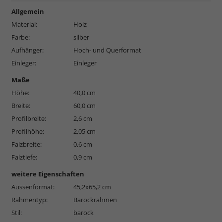
Allgemein
Material:
Holz
Farbe:
silber
Aufhänger:
Hoch- und Querformat
Einleger:
Einleger
Maße
Höhe:
40,0 cm
Breite:
60,0 cm
Profilbreite:
2,6 cm
Profilhöhe:
2,05 cm
Falzbreite:
0,6 cm
Falztiefe:
0,9 cm
weitere Eigenschaften
Aussenformat:
45,2x65,2 cm
Rahmentyp:
Barockrahmen
Stil:
barock