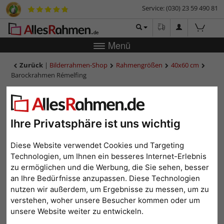
Service: (030) 23 59 490 81
Menü
Zurück
|
Bilderrahmen-Shop
Rahmengrößen
40x60 cm
Barockrahmen Rémelfing
Barockrahmen Rémelfing
Ihre Privatsphäre ist uns wichtig
Diese Website verwendet Cookies und Targeting
Technologien, um Ihnen ein besseres Internet-Erlebnis
zu ermöglichen und die Werbung, die Sie sehen, besser
an Ihre Bedürfnisse anzupassen. Diese Technologien
nutzen wir außerdem, um Ergebnisse zu messen, um zu
verstehen, woher unsere Besucher kommen oder um
Zurück
Weit
unsere Website weiter zu entwickeln.