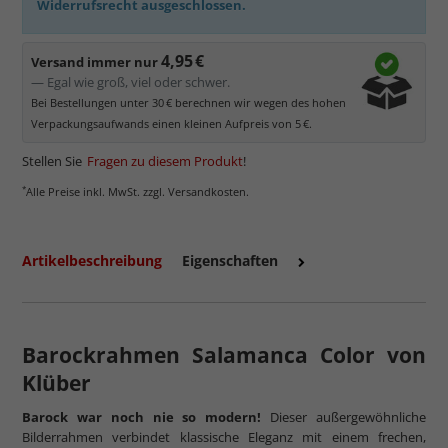
Widerrufsrecht ausgeschlossen.
4,95 €
Versand immer nur
mehr zum Normalglas
— Egal wie groß, viel oder schwer.
Bei Bestellungen unter 30 € berechnen wir wegen des hohen
Verpackungsaufwands einen kleinen Aufpreis von 5 €.
Stellen Sie
Fragen zu diesem Produkt
!
*
Alle Preise inkl. MwSt. zzgl. Versandkosten.
Artikelbeschreibung
Eigenschaften
Barockrahmen Salamanca Color von
Klüber
Barock war noch nie so modern!
Dieser außergewöhnliche
Bilderrahmen verbindet klassische Eleganz mit einem frechen,