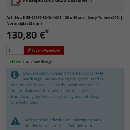
Passepartout dazu bestellen
Standardglas
in hochwertiger Floatglas-Qualität.
Formstabil, preiswert, witterungs- und hitzebeständig
sowie
kratzfest.
Art.-Nr.:
KGE-92996-3040-1-001
| 30 x 40 cm | Ivory Yellow (001) |
Reflektierende Oberfläche
, die als störend empfunden
Normalglas (2 mm)
werden kann.
*
130,80 €
Minimaler UV-Schutz von ca. 45%
, daher primär physischer
Schutz des Bildes.
Normalglas hat eine leichte Grünfärbung
, wodurch es im
In den Warenkorb
Bereich der Weißtöne zu einem dezenten Grünschimmer
kommt. Für Bilder mit hellen Farben empfehlen wir Kunst- oder
Lieferzeit:
4 - 6 Werktage
Museumsglas.
Die Lieferzeit für diesen Artikel beträgt ca.
7–14
Werktage
. Die Lackierung erfolgt von Hand in
mehreren Schichten, die jeweils aushärten müssen.
Aufgrund dieser Arbeitsschritte ist eine präzise
Einschätzung der Lieferzeit schwierig und unterliegt
Schwankungen.
Aufgrund der individuellen Anfertigung nach
Kundenwunsch ist dieser Rahmen vom