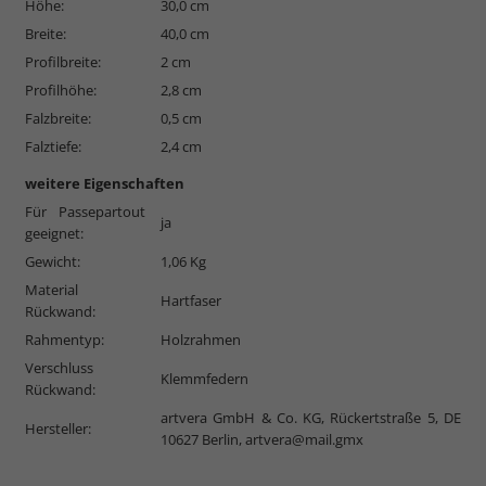
Höhe:
30,0 cm
Breite:
40,0 cm
Profilbreite:
2 cm
Profilhöhe:
2,8 cm
Falzbreite:
0,5 cm
Falztiefe:
2,4 cm
weitere Eigenschaften
Für Passepartout
ja
geeignet:
Gewicht:
1,06 Kg
Material
Hartfaser
Rückwand:
Rahmentyp:
Holzrahmen
Verschluss
Klemmfedern
Rückwand:
artvera GmbH & Co. KG, Rückertstraße 5, DE
Hersteller:
10627 Berlin,
artvera@mail.gmx