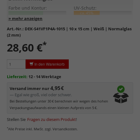
Farbe und Kontur:
UV-Schutz:
ca. 45%
Entspiegelung:
Kratzfestigkeit:
Art.-Nr.:
DEK-S41VF1P4A-1015
| 10 x 15 cm | Weiß | Normalglas
(2 mm)
Standardglas
in hochwertiger Floatglas-Qualität.
*
28,60 €
Formstabil, preiswert, witterungs- und hitzebeständig
sowie
kratzfest.
Reflektierende Oberfläche
, die als störend empfunden
In den Warenkorb
werden kann.
Minimaler UV-Schutz von ca. 45%
, daher primär physischer
Lieferzeit:
12 - 14 Werktage
Schutz des Bildes.
4,95 €
Normalglas hat eine leichte Grünfärbung
, wodurch es im
Versand immer nur
Bereich der Weißtöne zu einem dezenten Grünschimmer
— Egal wie groß, viel oder schwer.
kommt. Für Bilder mit hellen Farben empfehlen wir Kunst- oder
Bei Bestellungen unter 30 € berechnen wir wegen des hohen
Museumsglas.
Verpackungsaufwands einen kleinen Aufpreis von 5 €.
Stellen Sie
Fragen zu diesem Produkt
!
*
Alle Preise inkl. MwSt. zzgl. Versandkosten.