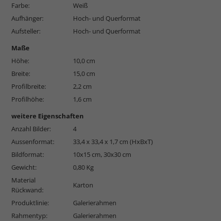
Farbe:
Weiß
Aufhänger:
Hoch- und Querformat
Aufsteller:
Hoch- und Querformat
Maße
Höhe:
10,0 cm
Breite:
15,0 cm
Profilbreite:
2,2 cm
Profilhöhe:
1,6 cm
weitere Eigenschaften
Anzahl Bilder:
4
Aussenformat:
33,4 x 33,4 x 1,7 cm (HxBxT)
Bildformat:
10x15 cm, 30x30 cm
Gewicht:
0,80 Kg
Material
Karton
Rückwand:
Produktlinie:
Galerierahmen
Rahmentyp:
Galerierahmen