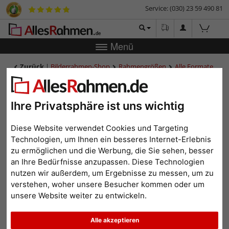
Service: (030) 23 59 490 81
Menü
Zurück
|
Bilderrahmen-Shop
Rahmengrößen
Alle Formate
Galerierahmen Lucas B für 4 Bilder
Galerierahmen Lucas B für 4
Bilder
Ihre Privatsphäre ist uns wichtig
Diese Website verwendet Cookies und Targeting
Technologien, um Ihnen ein besseres Internet-Erlebnis
zu ermöglichen und die Werbung, die Sie sehen, besser
an Ihre Bedürfnisse anzupassen. Diese Technologien
nutzen wir außerdem, um Ergebnisse zu messen, um zu
verstehen, woher unsere Besucher kommen oder um
unsere Website weiter zu entwickeln.
Alle akzeptieren
Zurück
Weit