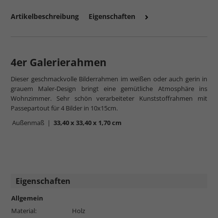
Artikelbeschreibung
Eigenschaften
4er Galerierahmen
Dieser geschmackvolle Bilderrahmen im weißen oder auch gerin in
mehr zum Normalglas
grauem Maler-Design bringt eine gemütliche Atmosphäre ins
Wohnzimmer. Sehr schön verarbeiteter Kunststoffrahmen mit
Passepartout für 4 Bilder in 10x15cm.
Außenmaß |
33,40 x 33,40 x 1,70 cm
Eigenschaften
Allgemein
Material:
Holz