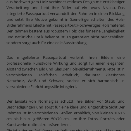
aus hochwertigem Holz verbindet zeitloses Design mit erstklassiger
Verarbeitung und hebt Ihre Bilder auf ein neues Niveau. Das
integrierte Passepartout verwandelt den Rahmen in einen Blickfang
und setzt Ihre Motive gekonnt in Szene.Eigenschaften des Holz-
Bilderrahmens Juliette mit Passepartout:Hochwertiges Holzmaterial:
Der Rahmen besteht aus robustem Holz, das für seine Langlebigkeit
und natürliche Optik bekannt ist. Es garantiert nicht nur Stabilität,
sondern sorgt auch für eine edle Ausstrahlung.
Das mitgelieferte Passepartout verleiht Ihren Bildern eine
professionelle, kunstvolle Wirkung und sorgt für einen eleganten
Abstand zwischen Bild und Glas.Der Holz-Bilderrahmen Juliette ist in
verschiedenen Holzfarben erhältlich, darunter klassisches
Naturholz, Weiß und Schwarz, sodass er sich harmonisch in
verschiedene Einrichtungsstile integriert.
Der Einsatz von Normalglas schützt Ihre Bilder vor Staub und
Beschädigungen und sorgt für eine klare und ungetrübte Sicht.Der
Rahmen ist in verschiedenen Größen erhältlich, von kleinen 10x15
cm bis hin zu größeren 50x70 cm, um Ihre Fotos, Porträts oder
Kunstwerke optimal zu präsentieren.
Die integrierten Aufhänger ermöglichen eine einfache und bequeme