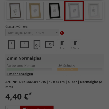
Glasart wählen:
2 cm
1,5 cm
2 mm Normalglas
Farbe und Kontur:
UV-Schutz:
ca. 45%
Entspiegelung:
Kratzfestigkeit:
Art.-Nr.:
DEK-S66KD1-1015
| 10 x 15 cm | Silber | Normalglas (2
mm)
Standardglas
in hochwertiger Floatglas-Qualität.
*
4,40 €
Formstabil, preiswert, witterungs- und hitzebeständig
sowie
kratzfest.
Reflektierende Oberfläche
, die als störend empfunden