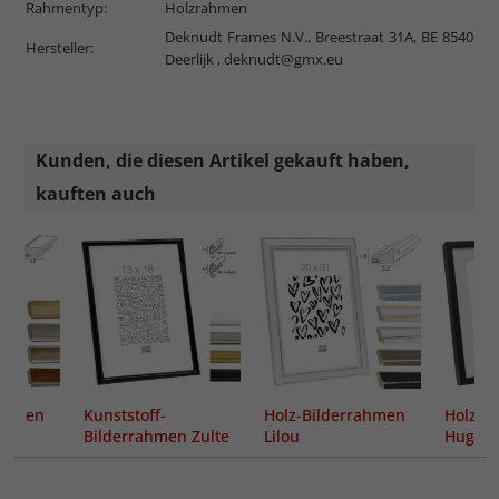
Rahmentyp:
Holzrahmen
Deknudt Frames N.V., Breestraat 31A, BE 8540
Hersteller:
Deerlijk ,
deknudt@gmx.eu
Kunden, die diesen Artikel gekauft haben,
kauften auch
rahmen
Kunststoff-
Holz-Bilderrahmen
Holz-B
Bilderrahmen Zulte
Lilou
Hu
Passep