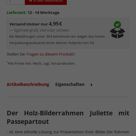
In den Warenkorb
werden kann.
Minimaler UV-Schutz von ca. 45%
, daher primär physischer
Lieferzeit:
12 - 14 Werktage
Schutz des Bildes.
4,95 €
Normalglas hat eine leichte Grünfärbung
, wodurch es im
Versand immer nur
Bereich der Weißtöne zu einem dezenten Grünschimmer
— Egal wie groß, viel oder schwer.
kommt. Für Bilder mit hellen Farben empfehlen wir Kunst- oder
Bei Bestellungen unter 30 € berechnen wir wegen des hohen
Museumsglas.
Verpackungsaufwands einen kleinen Aufpreis von 5 €.
Stellen Sie
Fragen zu diesem Produkt
!
*
Alle Preise inkl. MwSt. zzgl. Versandkosten.
Artikelbeschreibung
Eigenschaften
Der Holz-Bilderrahmen Juliette mit
Passepartout
mehr zum Normalglas
- ist eine stilvolle Lösung zur Präsentation Ihrer Bilder.Der Rahmen