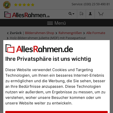
Service: (030) 23 59 490 81
Menü
Zurück
|
Bilderrahmen-Shop
Rahmengrößen
Alle Formate
Holz-Bilderrahmen Juliette (MDF) mit Passepartout
Holz-Bilderrahmen Juliette
(MDF) mit Passepartout
Ihre Privatsphäre ist uns wichtig
Diese Website verwendet Cookies und Targeting
Technologien, um Ihnen ein besseres Internet-Erlebnis
zu ermöglichen und die Werbung, die Sie sehen, besser
an Ihre Bedürfnisse anzupassen. Diese Technologien
nutzen wir außerdem, um Ergebnisse zu messen, um zu
verstehen, woher unsere Besucher kommen oder um
unsere Website weiter zu entwickeln.
Zurück
Weit