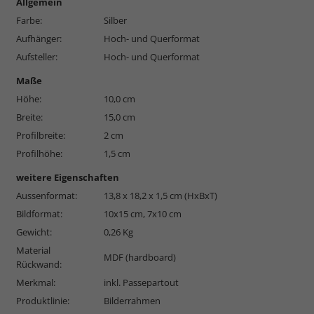
Allgemein
Farbe:
Silber
Aufhänger:
Hoch- und Querformat
Aufsteller:
Hoch- und Querformat
Maße
Höhe:
10,0 cm
Breite:
15,0 cm
Profilbreite:
2 cm
Profilhöhe:
1,5 cm
weitere Eigenschaften
Aussenformat:
13,8 x 18,2 x 1,5 cm (HxBxT)
Bildformat:
10x15 cm, 7x10 cm
Gewicht:
0,26 Kg
Material
MDF (hardboard)
Rückwand:
Merkmal:
inkl. Passepartout
Produktlinie:
Bilderrahmen