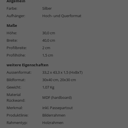
Allgemein
Farbe:
Silber
Aufhänger:
Hoch- und Querformat
Maße
Höhe:
30,0 cm
Breite:
40,0 cm
Profilbreite:
2 cm
Profilhöhe:
1,5 cm
weitere Eigenschaften
Aussenformat:
33,2 x 43,3 x 1,5 (HxBxT)
Bildformat:
30x40 cm, 20x30 cm
Gewicht:
1,07 Kg
Material
MDF (hardboard)
Rückwand:
Merkmal:
inkl. Passepartout
Produktlinie:
Bilderrahmen
Rahmentyp:
Holzrahmen