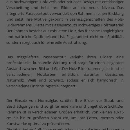
aus hochwertigem Holz verbindet zeitloses Design mit erstklassiger
Verarbeitung und hebt Ihre Bilder auf ein neues Niveau. Das
integrierte Passepartout verwandelt den Rahmen in einen Blickfang
und setzt Ihre Motive gekonnt in Szene.Eigenschaften des Holz-
Bilderrahmens Juliette mit Passepartout:Hochwertiges Holzmaterial:
Der Rahmen besteht aus robustem Holz, das für seine Langlebigkeit
und natürliche Optik bekannt ist. Es garantiert nicht nur Stabilität,
sondern sorgt auch für eine edle Ausstrahlung.
Das mitgelieferte Passepartout verleiht Ihren Bildern eine
professionelle, kunstvolle Wirkung und sorgt für einen eleganten
Abstand zwischen Bild und Glas.Der Holz-Bilderrahmen Juliette ist in
verschiedenen Holzfarben erhältlich, darunter klassisches
Naturholz, Weiß und Schwarz, sodass er sich harmonisch in
verschiedene Einrichtungsstile integriert.
Der Einsatz von Normalglas schützt Ihre Bilder vor Staub und
Beschädigungen und sorgt für eine klare und ungetrübte Sicht.Der
Rahmen ist in verschiedenen Größen erhältlich, von kleinen 10x15
cm bis hin zu größeren 50x70 cm, um Ihre Fotos, Porträts oder
Kunstwerke optimal zu präsentieren.
Die integrierten Aufhänger ermöglichen eine einfache und bequeme