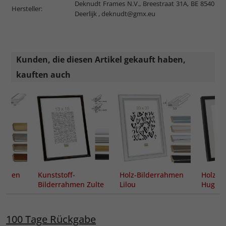
Deknudt Frames N.V., Breestraat 31A, BE 8540
Hersteller:
Deerlijk ,
deknudt@gmx.eu
Kunden, die diesen Artikel gekauft haben,
kauften auch
rahmen
Kunststoff-
Holz-Bilderrahmen
Holz-B
Bilderrahmen Zulte
Lilou
Hu
Passep
100 Tage Rückgabe