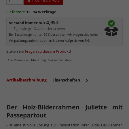
In den Warenkorb
werden kann.
Minimaler UV-Schutz von ca. 45%
, daher primär physischer
Lieferzeit:
12 - 14 Werktage
Schutz des Bildes.
4,95 €
Normalglas hat eine leichte Grünfärbung
, wodurch es im
Versand immer nur
Bereich der Weißtöne zu einem dezenten Grünschimmer
— Egal wie groß, viel oder schwer.
kommt. Für Bilder mit hellen Farben empfehlen wir Kunst- oder
Bei Bestellungen unter 30 € berechnen wir wegen des hohen
Museumsglas.
Verpackungsaufwands einen kleinen Aufpreis von 5 €.
Stellen Sie
Fragen zu diesem Produkt
!
*
Alle Preise inkl. MwSt. zzgl. Versandkosten.
Artikelbeschreibung
Eigenschaften
Der Holz-Bilderrahmen Juliette mit
Passepartout
mehr zum Normalglas
- ist eine stilvolle Lösung zur Präsentation Ihrer Bilder.Der Rahmen