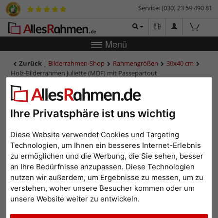
Service: (030) 23 59 490 81
Menü
Zurück
|
Bilderrahmen-Shop
Rahmengrößen
30x40 cm
Holz-Bilderrahmen Juliette (MDF) mit Passepartout
Holz-Bilderrahmen Juliette
(MDF) mit Passepartout
Ihre Privatsphäre ist uns wichtig
Diese Website verwendet Cookies und Targeting
Technologien, um Ihnen ein besseres Internet-Erlebnis
zu ermöglichen und die Werbung, die Sie sehen, besser
an Ihre Bedürfnisse anzupassen. Diese Technologien
nutzen wir außerdem, um Ergebnisse zu messen, um zu
verstehen, woher unsere Besucher kommen oder um
unsere Website weiter zu entwickeln.
Zurück
Weit