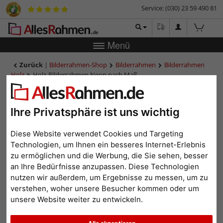
Service: (030) 23 59 490 81
Menü
Zurück
|
Bilderrahmen-Shop
Bilderrahmen
Bilderrahmen
Holz
Holz-Bilderrahmen Neon nach Maß
Holz-Bilderrahmen Neon
nach Maß
Ihre Privatsphäre ist uns wichtig
Diese Website verwendet Cookies und Targeting
Technologien, um Ihnen ein besseres Internet-Erlebnis
zu ermöglichen und die Werbung, die Sie sehen, besser
an Ihre Bedürfnisse anzupassen. Diese Technologien
nutzen wir außerdem, um Ergebnisse zu messen, um zu
verstehen, woher unsere Besucher kommen oder um
unsere Website weiter zu entwickeln.
Zurück
Weit