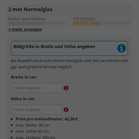
2 mm Normalglas
Farbe und Kontur:
UV-Schutz:
ca. 45%
Entspiegelung:
Kratzfestigkeit:
Bildgröße in Breite und Höhe angeben
Standardglas
in hochwertiger Floatglas-Qualität.
Formstabil, preiswert, witterungs- und hitzebeständig
Bei Auswahl von bruchsicherem Kunstglas oder bei Leerrahmen sind
sowie
kratzfest.
ggf. auch größere Formate möglich.
Reflektierende Oberfläche
, die als störend empfunden
werden kann.
Breite in cm:
Minimaler UV-Schutz von ca. 45%
, daher primär physischer
Schutz des Bildes.
Normalglas hat eine leichte Grünfärbung
, wodurch es im
Höhe in cm:
Bereich der Weißtöne zu einem dezenten Grünschimmer
kommt. Für Bilder mit hellen Farben empfehlen wir Kunst- oder
Museumsglas.
Preis pro Umlaufmeter: 42.30 €
max. Breite: 40 cm
max. Höhe: 60 cm
max. Umfang: 200 cm