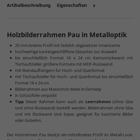
Artikelbeschreibung
Eigenschaften
Holzbilderrahmen Pau in Metalloptik
25 mm-breites Profil mit farblich abgesetzter Innenkante
mehr zum Normalglas
hochwertige kantengeschliffene Glasarten zur Auswahl
bis einschließlich Format 18 x 24 cm Kartonrückwand mit
Tischaufsteller; größere Formate mit MDF-Rückwand
mit Wandaufhängern für Hoch- und Querformat
mit Tischaufsteller für Hoch- und Querformat bis einschließlich
Format 18 x 24 cm
Bilderrahmen aus Massivholz
Made in Germany
in Schutzfolie verpackt
Tipp
Dieser Rahmen kann auch als
Leerrahmen
(ohne Glas
und ohne Rückwand) bestellt werden. Bilderrahmen ohne Glas
und mit Rückwand sind bspw. geeignet für kaschierte Bilder
oder Gobelins.
Der Holzrahmen Pau besitzt ein mittelbreites Profil im Metall-Look.