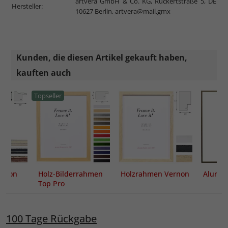
artvera GmbH & Co. KG, Rückertstraße 5, DE
Hersteller:
10627 Berlin,
artvera@mail.gmx
Kunden, die diesen Artikel gekauft haben,
kauften auch
Topseller
Dijon
Holz-Bilderrahmen
Holzrahmen Vernon
Alurah
Top Pro
100 Tage Rückgabe