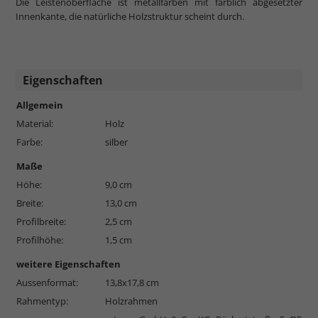
Die Leistenoberfläche ist metallfarben mit farblich abgesetzter
Innenkante, die natürliche Holzstruktur scheint durch.
Eigenschaften
Allgemein
Material:
Holz
Farbe:
silber
Maße
Höhe:
9,0 cm
Breite:
13,0 cm
Profilbreite:
2,5 cm
Profilhöhe:
1,5 cm
weitere Eigenschaften
Aussenformat:
13,8x17,8 cm
Rahmentyp:
Holzrahmen