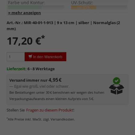
Farbe und Kontur:
UV-Schutz:
ca. 45%
Entspiegelung:
Kratzfestigkeit:
Art.-Nr.:
MIR-40-01-1-913
| 9 x 13 cm | silber | Normalglas (2
mm)
Standardglas
in hochwertiger Floatglas-Qualität.
*
17,20 €
Formstabil, preiswert, witterungs- und hitzebeständig
sowie
kratzfest.
Reflektierende Oberfläche
, die als störend empfunden
In den Warenkorb
werden kann.
Minimaler UV-Schutz von ca. 45%
, daher primär physischer
Lieferzeit:
6 - 8 Werktage
Schutz des Bildes.
4,95 €
Normalglas hat eine leichte Grünfärbung
, wodurch es im
Versand immer nur
Bereich der Weißtöne zu einem dezenten Grünschimmer
— Egal wie groß, viel oder schwer.
kommt. Für Bilder mit hellen Farben empfehlen wir Kunst- oder
Bei Bestellungen unter 30 € berechnen wir wegen des hohen
Museumsglas.
Verpackungsaufwands einen kleinen Aufpreis von 5 €.
Stellen Sie
Fragen zu diesem Produkt
!
*
Alle Preise inkl. MwSt. zzgl. Versandkosten.