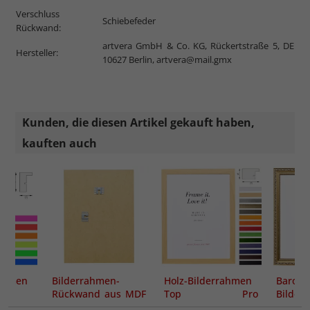
Verschluss
Schiebefeder
Rückwand:
artvera GmbH & Co. KG, Rückertstraße 5, DE
Hersteller:
10627 Berlin,
artvera@mail.gmx
Kunden, die diesen Artikel gekauft haben,
kauften auch
rahmen
Bilderrahmen-
Holz-Bilderrahmen
Barock
Maß
Rückwand aus MDF
Top Pro
Bilder
inkl. Aufhängern
Sonderzuschnitt
Madrie