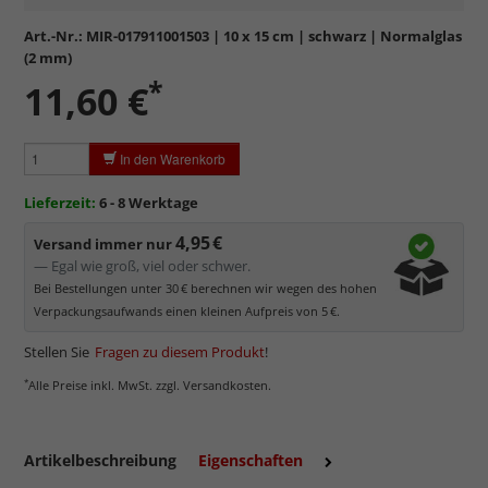
Formstabil, preiswert, witterungs- und hitzebeständig
sowie
kratzfest.
Art.-Nr.:
MIR-017911001503
| 10 x 15 cm | schwarz | Normalglas
Reflektierende Oberfläche
, die als störend empfunden
(2 mm)
werden kann.
*
11,60 €
Minimaler UV-Schutz von ca. 45%
, daher primär physischer
Schutz des Bildes.
Normalglas hat eine leichte Grünfärbung
, wodurch es im
In den Warenkorb
Bereich der Weißtöne zu einem dezenten Grünschimmer
kommt. Für Bilder mit hellen Farben empfehlen wir Kunst- oder
Lieferzeit:
6 - 8 Werktage
Museumsglas.
4,95 €
Versand immer nur
— Egal wie groß, viel oder schwer.
Bei Bestellungen unter 30 € berechnen wir wegen des hohen
Verpackungsaufwands einen kleinen Aufpreis von 5 €.
Stellen Sie
Fragen zu diesem Produkt
!
*
Alle Preise inkl. MwSt. zzgl. Versandkosten.
Artikelbeschreibung
Eigenschaften