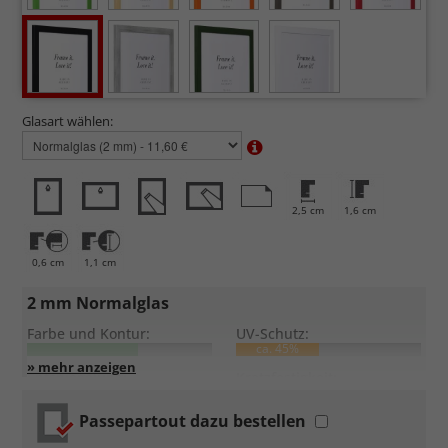
Glasart wählen:
2,5 cm
1,6 cm
0,6 cm
1,1 cm
2 mm Normalglas
Farbe und Kontur:
UV-Schutz:
ca. 45%
Entspiegelung:
Kratzfestigkeit:
Passepartout dazu bestellen
Standardglas
in hochwertiger Floatglas-Qualität.