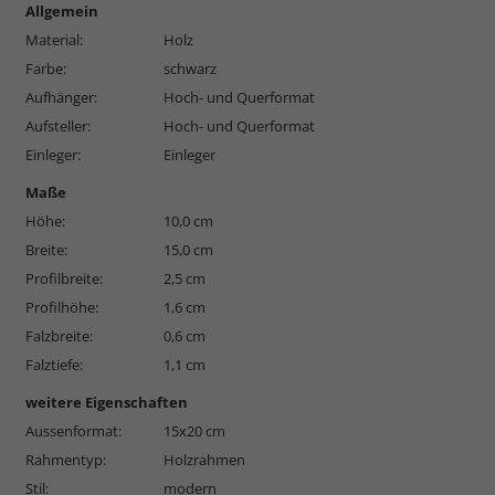
Allgemein
Material:
Holz
Farbe:
schwarz
Aufhänger:
Hoch- und Querformat
Aufsteller:
Hoch- und Querformat
Einleger:
Einleger
Maße
Höhe:
10,0 cm
Breite:
15,0 cm
Profilbreite:
2,5 cm
Profilhöhe:
1,6 cm
Falzbreite:
0,6 cm
Falztiefe:
1,1 cm
weitere Eigenschaften
Aussenformat:
15x20 cm
Rahmentyp:
Holzrahmen
Stil:
modern