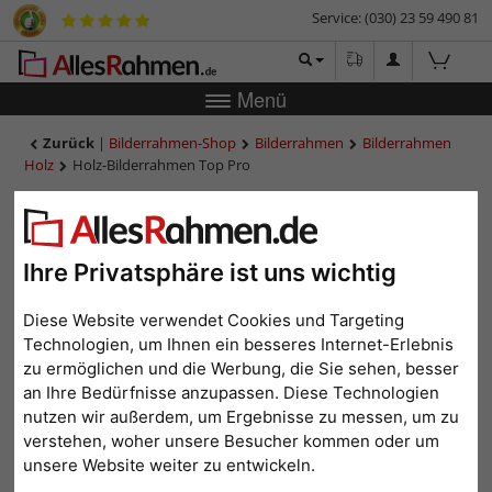
Service: (030) 23 59 490 81
Menü
Zurück
|
Bilderrahmen-Shop
Bilderrahmen
Bilderrahmen
Holz
Holz-Bilderrahmen Top Pro
Holz-Bilderrahmen Top Pro
Ihre Privatsphäre ist uns wichtig
Diese Website verwendet Cookies und Targeting
Technologien, um Ihnen ein besseres Internet-Erlebnis
zu ermöglichen und die Werbung, die Sie sehen, besser
an Ihre Bedürfnisse anzupassen. Diese Technologien
nutzen wir außerdem, um Ergebnisse zu messen, um zu
verstehen, woher unsere Besucher kommen oder um
Zurück
Weit
unsere Website weiter zu entwickeln.