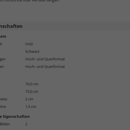
n horizontal oder vertikal hängen.
nschaften
ein
l:
Holz
Schwarz
ger:
Hoch- und Querformat
er:
Hoch- und Querformat
10,0 cm
15,0 cm
eite:
2 cm
öhe:
1,5 cm
e Eigenschaften
Bilder:
2