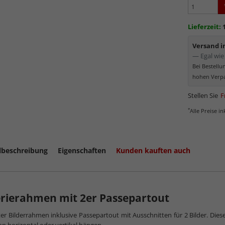
werden
Minima
Lieferzeit:
Schutz d
Normal
Versand 
Bereich
— Egal wie 
kommt. Für 
Bei Bestell
Museumsgl
hohen Verpa
Stellen Sie
F
*
Alle Preise i
lbeschreibung
Eigenschaften
Kunden kauften auch
rierahmen mit 2er Passepartout
ter Bilderrahmen inklusive Passepartout mit Ausschnitten für 2 Bilder. Di
mehr zum