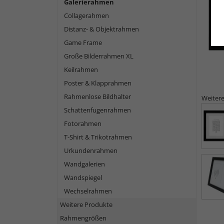
Galerierahmen
Collagerahmen
Distanz- & Objektrahmen
Game Frame
Große Bilderrahmen XL
Keilrahmen
Poster & Klapprahmen
Rahmenlose Bildhalter
Weitere
Schattenfugenrahmen
Fotorahmen
T-Shirt & Trikotrahmen
Urkundenrahmen
Wandgalerien
Wandspiegel
Wechselrahmen
Weitere Produkte
Rahmengrößen