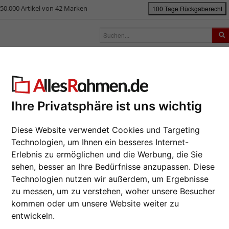
50.000 Artikel von 42 Marken
100 Tage Rückgaberecht
rken
Bilderrahmen nach Maß
Passepartouts
Zubehör
S
ück
|
Bilderrahmen-Shop
Bilderrahmen
Galerierahmen
Holz-Galerier
z-Galerierahmen (MDF) Juliette f
Ihre Privatsphäre ist uns wichtig
2er Gale
Diese Website verwendet Cookies und Targeting
Da wir die B
Technologien, um Ihnen ein besseres Internet-
Hersteller au
Erlebnis zu ermöglichen und die Werbung, die Sie
eines Auftrag
sehen, besser an Ihre Bedürfnisse anzupassen. Diese
möglich.
Technologien nutzen wir außerdem, um Ergebnisse
Format wähl
zu messen, um zu verstehen, woher unsere Besucher
kommen oder um unsere Website weiter zu
Farbe wähle
entwickeln.
Weiter