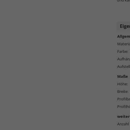
und kan
Eige
Allgem
Materia
Farbe:
Aufhän
Aufstell
Maße
Höhe:
Breite:
Profilbr
Profilh
weiter
Anzahl 