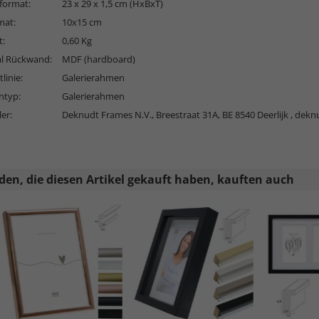
format:
23 x 29 x 1,5 cm (HxBxT)
mat:
10x15 cm
t:
0,60 Kg
al Rückwand:
MDF (hardboard)
linie:
Galerierahmen
typ:
Galerierahmen
ler:
Deknudt Frames N.V., Breestraat 31A, BE 8540 Deerlijk ,
dekn
en, die diesen Artikel gekauft haben, kauften auch