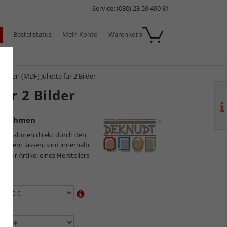
Service: (030) 23 59 490 81
Bestellstatus
Mein Konto
Warenkorb
ale
ahmen (MDF) Juliette für 2 Bilder
ür 2 Bilder
rierahmen
ilderrahmen direkt durch den
sliefern lassen, sind innerhalb
s nur Artikel eines Herstellers
en:
n: