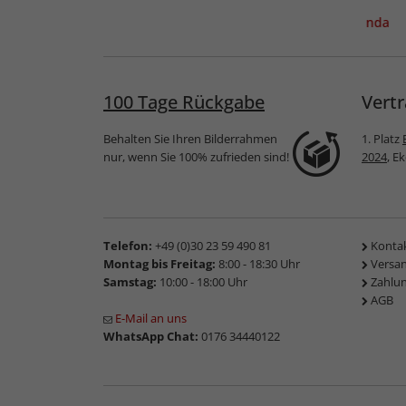
ahmen
Kunststoff-
Galerierahmen Linda
d
Bilderrahmen
für 3 Bilder
Buvingen
100 Tage Rückgabe
Vertr
Behalten Sie Ihren Bilderrahmen
1. Platz
nur, wenn Sie 100% zufrieden sind!
2024
, E
Telefon:
+49 (0)30 23 59 490 81
Konta
Montag bis Freitag:
8:00 - 18:30 Uhr
Versa
Samstag:
10:00 - 18:00 Uhr
Zahlu
AGB
E-Mail an uns
WhatsApp Chat:
0176 34440122