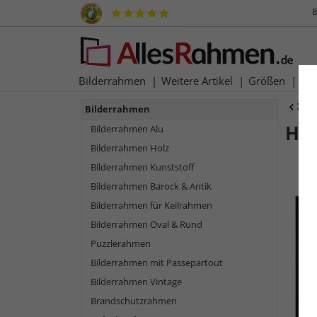
8
Bilderrahmen
Weitere Artikel
Größen
Ma
Zur
Bilderrahmen
Hol
Bilderrahmen Alu
Bilderrahmen Holz
Bilderrahmen Kunststoff
Bilderrahmen Barock & Antik
Bilderrahmen für Keilrahmen
Bilderrahmen Oval & Rund
Puzzlerahmen
Bilderrahmen mit Passepartout
Bilderrahmen Vintage
Zurück
Brandschutzrahmen