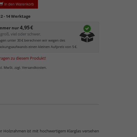
In den Warenkorb
 kann.
ler UV-Schutz von ca. 45%
, daher primär physischer
12 - 14 Werktage
es Bildes.
4,95 €
glas hat eine leichte Grünfärbung
, wodurch es im
immer nur
 der Weißtöne zu einem dezenten Grünschimmer
groß, viel oder schwer.
Bilder mit hellen Farben empfehlen wir Kunst- oder
ungen unter 30 € berechnen wir wegen des
as.
ckungsaufwands einen kleinen Aufpreis von 5 €.
ragen zu diesem Produkt
!
nkl. MwSt. zzgl. Versandkosten.
eser Holzrahmen ist mit hochwertigem Klarglas versehen
 Normalglas