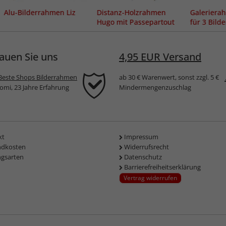
Alu-Bilderrahmen Liz
Distanz-Holzrahmen
Galerier
Hugo mit Passepartout
für 3 Bild
auen Sie uns
4,95 EUR Versand
Beste Shops Bilderrahmen
ab 30 € Warenwert, sonst zzgl. 5 €
komi, 23 Jahre Erfahrung
Mindermengenzuschlag
kt
Impressum
ndkosten
Widerrufsrecht
ngsarten
Datenschutz
Barrierefreiheitserklärung
Vertrag widerrufen