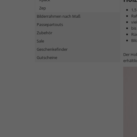
Zep
1,5
Ra
Bilderrahmen nach Maß
vie
Passepartouts
bis
Zubehör
Rü
Bi
Sale
Geschenkefinder
Der Hol
Gutscheine
erhältl