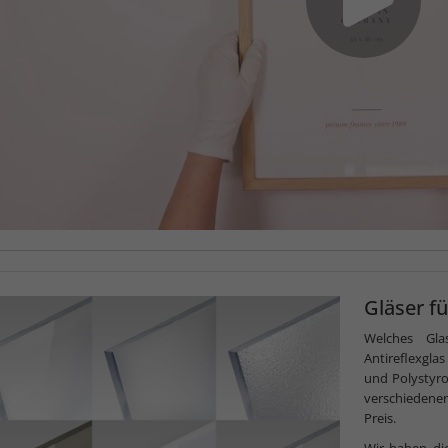
Gläser f
Welches Gla
Antireflexgla
und Polystyr
verschiedenen
Preis.
Wir haben di