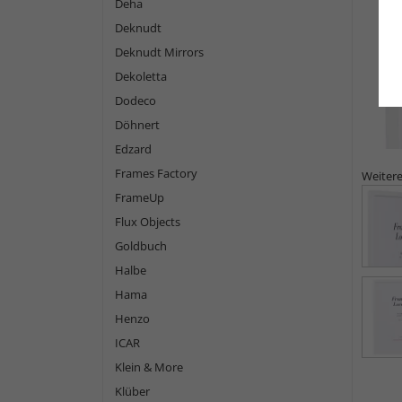
Deha
Deknudt
Deknudt Mirrors
Dekoletta
Dodeco
Döhnert
Edzard
Frames Factory
Weitere
FrameUp
Flux Objects
Goldbuch
Halbe
Hama
Henzo
ICAR
Klein & More
Klüber