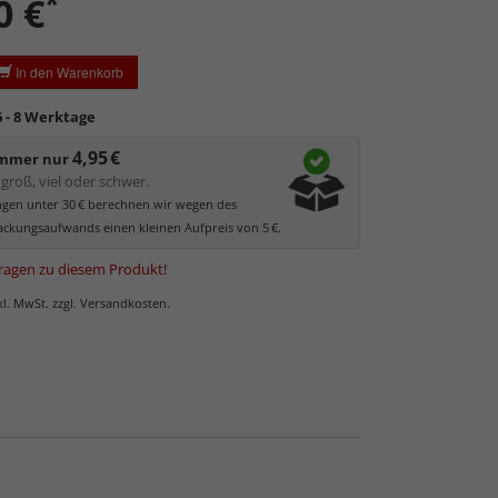
*
0 €
ler UV-Schutz von ca. 45%
, daher primär physischer
es Bildes.
glas hat eine leichte Grünfärbung
, wodurch es im
In den Warenkorb
 der Weißtöne zu einem dezenten Grünschimmer
Bilder mit hellen Farben empfehlen wir Kunst- oder
6 - 8 Werktage
as.
4,95 €
immer nur
groß, viel oder schwer.
ungen unter 30 € berechnen wir wegen des
ckungsaufwands einen kleinen Aufpreis von 5 €.
ragen zu diesem Produkt
!
nkl. MwSt. zzgl. Versandkosten.
 Normalglas