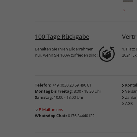
ahmen
Holz-Bilderrahmen
Holzrahmen Vannes
Neon
100 Tage Rückgabe
Vertr
Behalten Sie Ihren Bilderrahmen
1. Platz
nur, wenn Sie 100% zufrieden sind!
2024
, E
Telefon:
+49 (0)30 23 59 490 81
Konta
Montag bis Freitag:
8:00 - 18:30 Uhr
Versa
Samstag:
10:00 - 18:00 Uhr
Zahlu
AGB
E-Mail an uns
WhatsApp Chat:
0176 34440122