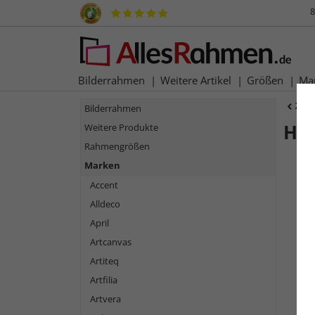
8
Bilderrahmen
Weitere Artikel
Größen
Ma
Zur
Bilderrahmen
Ho
Weitere Produkte
Rahmengrößen
Marken
Accent
Alldeco
April
Artcanvas
Artiteq
Artfilia
Zurück
Artvera