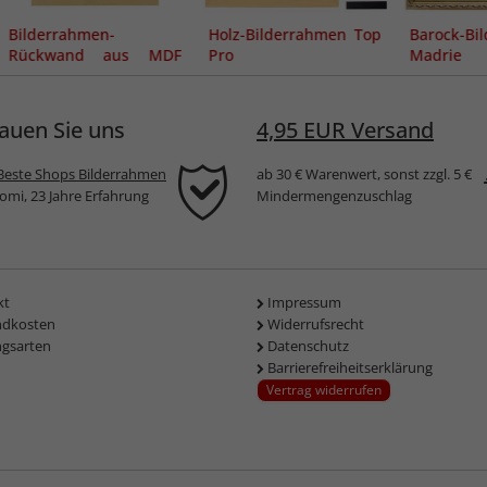
Bilderrahmen-
Holz-Bilderrahmen Top
Barock-Bi
Rückwand aus MDF
Pro
Madrie
inkl. Aufhängern
auen Sie uns
4,95 EUR Versand
Beste Shops Bilderrahmen
ab 30 € Warenwert, sonst zzgl. 5 €
komi, 23 Jahre Erfahrung
Mindermengenzuschlag
kt
Impressum
ndkosten
Widerrufsrecht
ngsarten
Datenschutz
Barrierefreiheitserklärung
Vertrag widerrufen