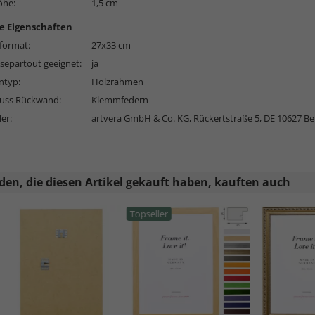
öhe:
1,5 cm
e Eigenschaften
format:
27x33 cm
separtout geeignet:
ja
typ:
Holzrahmen
luss Rückwand:
Klemmfedern
ler:
artvera GmbH & Co. KG, Rückertstraße 5, DE 10627 Ber
en, die diesen Artikel gekauft haben, kauften auch
Topseller