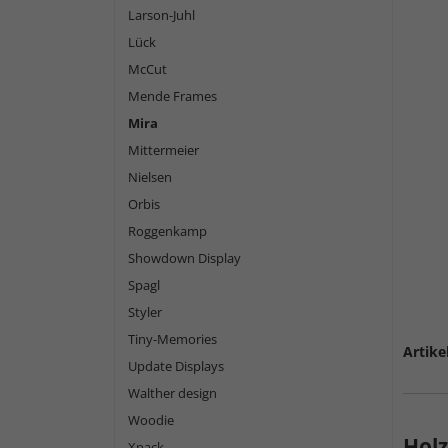
Larson-Juhl
Lück
McCut
Mende Frames
Mira
Mittermeier
Nielsen
Orbis
Roggenkamp
Showdown Display
Spagl
Styler
Tiny-Memories
Artike
Update Displays
Walther design
Woodie
Hol
Xpack