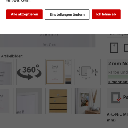
entwickeln.
Alle akzeptieren
Ich lehne ab
Einstellungen ändern
Glasart wähl
 Artikelbilder:
2 mm No
Farbe und
Entspiege
Pa
Standa
Formsta
sowie
k
Art.-Nr.:
MI
Reflek
mm)
werden