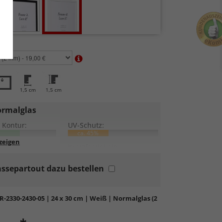
en:
1,5 cm
1,5 cm
rmalglas
 Kontur:
UV-Schutz:
ca. 45%
lung:
Kratzfestigkeit:
ssepartout dazu bestellen
rdglas
in hochwertiger Floatglas-Qualität.
bil, preiswert, witterungs- und hitzebeständig
ratzfest.
R-2330-2430-05
| 24 x 30 cm | Weiß | Normalglas (2
tierende Oberfläche
, die als störend empfunden
 kann.