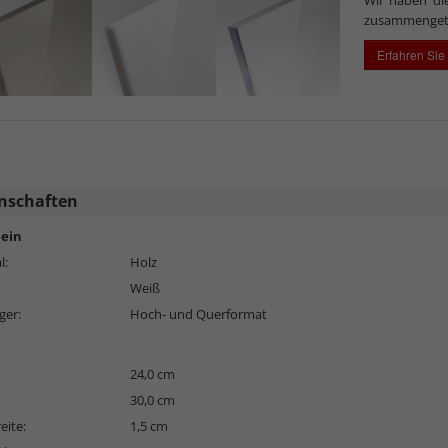
zusammenget
Erfahren Sie
nschaften
ein
l:
Holz
Weiß
ger:
Hoch- und Querformat
24,0 cm
30,0 cm
eite:
1,5 cm