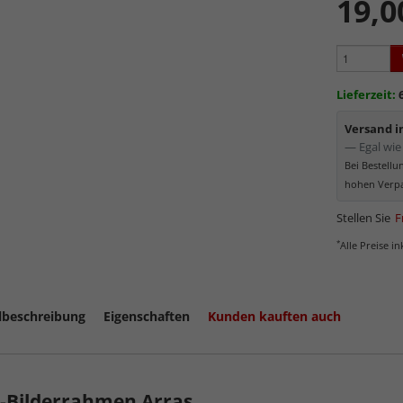
19,0
Minima
Schutz d
Normal
Bereich
kommt. Für 
Lieferzeit:
Museumsgl
Versand 
— Egal wie 
Bei Bestell
hohen Verpa
Stellen Sie
F
*
Alle Preise i
lbeschreibung
Eigenschaften
Kunden kauften auch
mehr zum
z-Bilderrahmen Arras