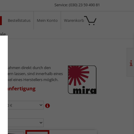
Service: (030) 23 59 490 81
Bestellstatus
Mein Konto
Warenkorb
ale
ilderrahmen direkt durch den
sliefern lassen, sind innerhalb eines
 Artikel eines Herstellers möglich.
aßanfertigung
en:
n: