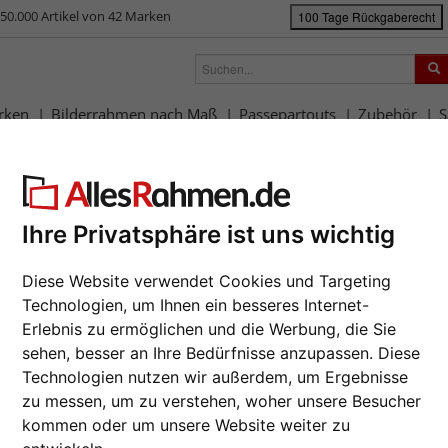
50.000 Artikel von 42 Marken
100 Tage Rückgaberecht
rken
Bilderrahmen nach Maß
Passepartouts
Zubehör
S
ück
|
Bilderrahmen-Shop
Marken
Mira
Holzrahmen Arras
lzrahmen Arras
Da wir die B
Ihre Privatsphäre ist uns wichtig
Hersteller au
Auftrags nur
Diese Website verwendet Cookies und Targeting
zur M
Technologien, um Ihnen ein besseres Internet-
Format wähl
Erlebnis zu ermöglichen und die Werbung, die Sie
sehen, besser an Ihre Bedürfnisse anzupassen. Diese
Technologien nutzen wir außerdem, um Ergebnisse
Farbe wähle
zu messen, um zu verstehen, woher unsere Besucher
Weiter
kommen oder um unsere Website weiter zu