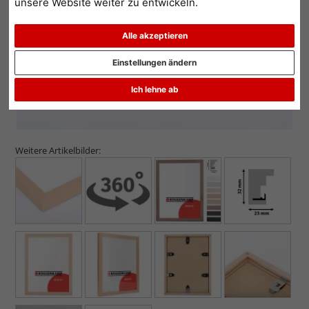
unsere Website weiter zu entwickeln.
Alle akzeptieren
Einstellungen ändern
Ich lehne ab
Weitere Artikelbilder: