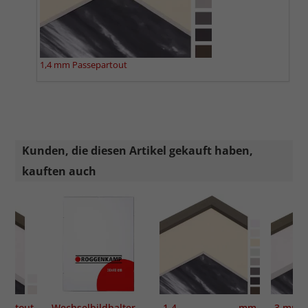
1,4 mm Passepartout
Kunden, die diesen Artikel gekauft haben,
kauften auch
partout
Wechselbildhalter
1,4 mm
3 mm P