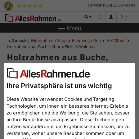
Service: (030) 23 59 490 81
Menü
Zurück
|
Bilderrahmen-Shop
Rahmengrößen
70x100 cm
Holzrahmen aus Buche, Ahorn, Eiche & Walnuss
Holzrahmen aus Buche,
Ahorn, Eiche & Walnuss
Ihre Privatsphäre ist uns wichtig
Diese Website verwendet Cookies und Targeting
Technologien, um Ihnen ein besseres Internet-Erlebnis
zu ermöglichen und die Werbung, die Sie sehen, besser
an Ihre Bedürfnisse anzupassen. Diese Technologien
nutzen wir außerdem, um Ergebnisse zu messen, um zu
verstehen, woher unsere Besucher kommen oder um
Zurück
Weit