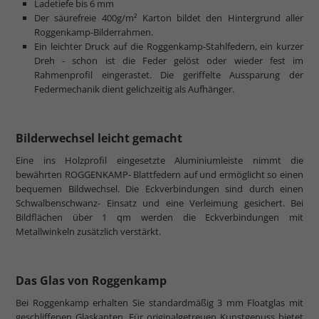
Ladetiefe bis 6 mm
Der säurefreie 400g/m² Karton bildet den Hintergrund aller
Roggenkamp-Bilderrahmen.
Ein leichter Druck auf die Roggenkamp-Stahlfedern, ein kurzer
Dreh - schon ist die Feder gelöst oder wieder fest im
Rahmenprofil eingerastet. Die geriffelte Aussparung der
Federmechanik dient gelichzeitig als Aufhänger.
Bilderwechsel leicht gemacht
Eine ins Holzprofil eingesetzte Aluminiumleiste nimmt die
bewährten ROGGENKAMP- Blattfedern auf und ermöglicht so einen
bequemen Bildwechsel. Die Eckverbindungen sind durch einen
Schwalbenschwanz- Einsatz und eine Verleimung gesichert. Bei
Bildflächen über 1 qm werden die Eckverbindungen mit
Metallwinkeln zusätzlich verstärkt.
Das Glas von Roggenkamp
Bei Roggenkamp erhalten Sie standardmäßig 3 mm Floatglas mit
geschliffenen Glaskanten. Für originalgetreuen Kunstgenuss bietet