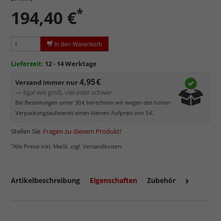
werden kann.
*
194,40 €
Minimaler UV-Schutz von ca. 45%
, daher primär physischer
Schutz des Bildes.
Normalglas hat eine leichte Grünfärbung
, wodurch es im
In den Warenkorb
Bereich der Weißtöne zu einem dezenten Grünschimmer
kommt. Für Bilder mit hellen Farben empfehlen wir Kunst- oder
Lieferzeit:
12 - 14 Werktage
Museumsglas.
4,95 €
Versand immer nur
— Egal wie groß, viel oder schwer.
Bei Bestellungen unter 30 € berechnen wir wegen des hohen
Verpackungsaufwands einen kleinen Aufpreis von 5 €.
Stellen Sie
Fragen zu diesem Produkt
!
*
Alle Preise inkl. MwSt. zzgl. Versandkosten.
Artikelbeschreibung
Eigenschaften
Zubehör
mehr zum Normalglas