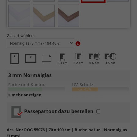
Glasart wählen:
2,3 cm
3,2 cm
0,6 cm
3,5 cm
3 mm Normalglas
Farbe und Kontur:
UV-Schutz:
ca. 45%
Entspiegelung:
Kratzfestigkeit:
Passepartout dazu bestellen
Standardglas
in hochwertiger Floatglas-Qualität.
Formstabil, preiswert, witterungs- und hitzebeständig
sowie
kratzfest.
Art.-Nr.:
ROG-55076
| 70 x 100 cm | Buche natur | Normalglas
Reflektierende Oberfläche
, die als störend empfunden
(3 mm)