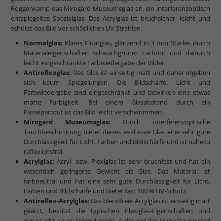
Roggenkamp das Mirogard Museumsglas an, ein interferenzoptisch
entspiegeltes Spezialglas. Das Acrylglas ist bruchsicher, leicht und
schützt das Bild vor schädlichen UV-Strahlen.
Normalglas:
Klares Floatglas, glänzend in 3 mm Stärke, durch
Materialeigenschaften schwachgrüner Farbton und dadurch
leicht eingeschränkte Farbwiedergabe der Bilder.
Antireflexglas:
Das Glas ist einseitig matt und daher ergeben
sich kaum Spiegelungen. Die Bildschärfe, Licht und
Farbwiedergabe sind eingeschränkt und bewirken eine etwas
matte Farbigkeit. Bei einem Glasabstand durch ein
Passepartout ist das Bild leicht verschwommen.
Mirogard Museumsglas:
Durch interferenzoptische
Tauchbeschichtung bietet dieses exklusive Glas eine sehr gute
Durchlässigkeit für Licht, Farben und Bildschärfe und ist nahezu
reflexionsfrei.
Acrylglas:
Acryl- bzw. Plexiglas ist sehr bruchfest und hat ein
wesentlich geringeres Gewicht als Glas. Das Material ist
farbneutral und hat eine sehr gute Durchlässigkeit für Licht,
Farben und Bildschärfe und bietet fast 100 % UV-Schutz.
Antireflex-Acrylglas:
Das blendfreie Acrylglas ist einseitig matt
geätzt, bestitzt die typischen Plexiglas-Eigenschaften und
verursacht kaum Spiegelungen. Aufgrund der Microätzung sind