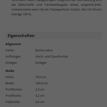
die Bildschärfe und Farbwiedergabe etwas eingeschränkt,
insbesondere wenn Sie ein Passepartout nutzen. Der UV-Schutz
beträgt 100 %.
Eigenschaften
Allgemein
Farbe:
Buche natur
Aufhänger:
Hoch- und Querformat
Einleger:
Einleger
Maße
Höhe:
70,0 cm
Breite:
100,0 cm
Profilbreite:
2,3 cm
Profilhöhe:
3,2 cm
Falzbreite:
0,6 cm