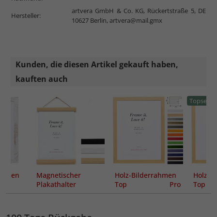
artvera GmbH & Co. KG, Rückertstraße 5, DE
Hersteller:
10627 Berlin,
artvera@mail.gmx
Kunden, die diesen Artikel gekauft haben,
kauften auch
Topseller
rahmen
Magnetischer
Holz-Bilderrahmen
Holz-B
Plakathalter
Top Pro
Top Pr
Sonderzuschnitt