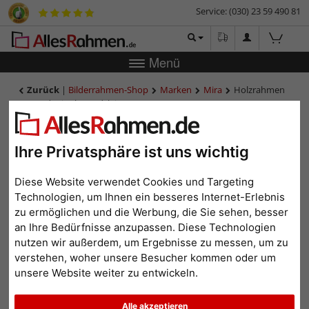
Service: (030) 23 59 490 81
Menü
Zurück
|
Bilderrahmen-Shop
Marken
Mira
Holzrahmen
Burgund mit Abstandsleiste
Holzrahmen Burgund mit
Abstandsleiste
Ihre Privatsphäre ist uns wichtig
Diese Website verwendet Cookies und Targeting
Technologien, um Ihnen ein besseres Internet-Erlebnis
zu ermöglichen und die Werbung, die Sie sehen, besser
an Ihre Bedürfnisse anzupassen. Diese Technologien
nutzen wir außerdem, um Ergebnisse zu messen, um zu
verstehen, woher unsere Besucher kommen oder um
unsere Website weiter zu entwickeln.
Zurück
Weit
Alle akzeptieren