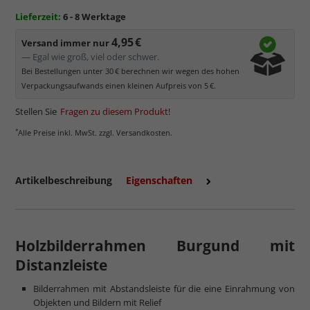
kommt. Für Bilder mit hellen Farben empfehlen wir Kunst- oder
Lieferzeit:
6 - 8 Werktage
Museumsglas.
4,95 €
Versand immer nur
— Egal wie groß, viel oder schwer.
Bei Bestellungen unter 30 € berechnen wir wegen des hohen
Verpackungsaufwands einen kleinen Aufpreis von 5 €.
Stellen Sie
Fragen zu diesem Produkt
!
*
Alle Preise inkl. MwSt. zzgl. Versandkosten.
Artikelbeschreibung
Eigenschaften
mehr zum Normalglas
Holzbilderrahmen Burgund mit
Distanzleiste
Bilderrahmen mit Abstandsleiste für die eine Einrahmung von
Objekten und Bildern mit Relief