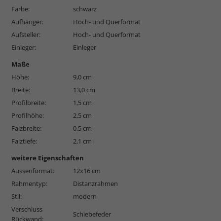
Farbe:
schwarz
Aufhänger:
Hoch- und Querformat
Aufsteller:
Hoch- und Querformat
Einleger:
Einleger
Maße
Höhe:
9,0 cm
Breite:
13,0 cm
Profilbreite:
1,5 cm
Profilhöhe:
2,5 cm
Falzbreite:
0,5 cm
Falztiefe:
2,1 cm
weitere Eigenschaften
Aussenformat:
12x16 cm
Rahmentyp:
Distanzrahmen
Stil:
modern
Verschluss
Schiebefeder
Rückwand: