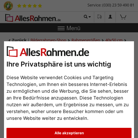
Service: (030) 23 59 490 81
Menü
Zurück
|
Bilderrahmen-Shop
Rahmengrößen
40x50 cm
Holzrahmen Chalfont
Holzrahmen Chalfont
Ihre Privatsphäre ist uns wichtig
Diese Website verwendet Cookies und Targeting
Technologien, um Ihnen ein besseres Internet-Erlebnis
zu ermöglichen und die Werbung, die Sie sehen, besser
an Ihre Bedürfnisse anzupassen. Diese Technologien
nutzen wir außerdem, um Ergebnisse zu messen, um zu
verstehen, woher unsere Besucher kommen oder um
unsere Website weiter zu entwickeln.
Zurück
Weit
Alle akzeptieren