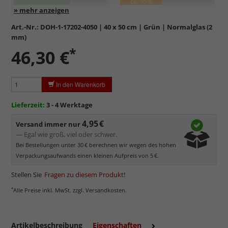
ca. 45%
Entspiegelung:
Kratzfestigkeit:
Art.-Nr.:
DOH-1-17202-4050
| 40 x 50 cm | Grün | Normalglas (2
mm)
Standardglas
in hochwertiger Floatglas-Qualität.
*
46,30 €
Formstabil, preiswert, witterungs- und hitzebeständig
sowie
kratzfest.
Reflektierende Oberfläche
, die als störend empfunden
In den Warenkorb
werden kann.
Minimaler UV-Schutz von ca. 45%
, daher primär physischer
Lieferzeit:
3 - 4 Werktage
Schutz des Bildes.
4,95 €
Normalglas hat eine leichte Grünfärbung
, wodurch es im
Versand immer nur
Bereich der Weißtöne zu einem dezenten Grünschimmer
— Egal wie groß, viel oder schwer.
kommt. Für Bilder mit hellen Farben empfehlen wir Kunst- oder
Bei Bestellungen unter 30 € berechnen wir wegen des hohen
Museumsglas.
Verpackungsaufwands einen kleinen Aufpreis von 5 €.
Stellen Sie
Fragen zu diesem Produkt
!
*
Alle Preise inkl. MwSt. zzgl. Versandkosten.
Artikelbeschreibung
Eigenschaften