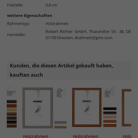
Falztiefe:
0,8 cm
weitere Eigenschaften
Rahmentyp:
Holzrahmen
Robert Richter GmbH, Tharandter Str. 38, DE
Hersteller:
01159 Dresden,
doehnert@gmx.com
Kunden, die diesen Artikel gekauft haben,
kauften auch
Holzrahmen
Holzrahmen
Holzra