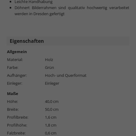
Leichte Handhabung
Döhnert Bilderrahmen sind qualitativ hochwertig verarbeitet
werden in Dresden gefertigt
Eigenschaften
Allgemein
Material:
Holz
Farbe:
Grün
Aufhänger:
Hoch- und Querformat
Einleger:
Einleger
Maße
Höhe:
40,0 cm
Breite:
50,0 cm
Profilbreite:
1,6 cm
Profilhöhe:
1,8 cm
Falzbreite:
0,6 cm