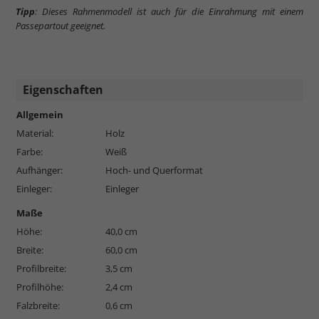
Tipp
: Dieses Rahmenmodell ist auch für die Einrahmung mit einem
Passepartout geeignet.
Eigenschaften
Allgemein
Material:
Holz
Farbe:
Weiß
Aufhänger:
Hoch- und Querformat
Einleger:
Einleger
Maße
Höhe:
40,0 cm
Breite:
60,0 cm
Profilbreite:
3,5 cm
Profilhöhe:
2,4 cm
Falzbreite:
0,6 cm