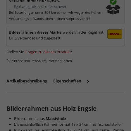
4,95 €
Versand immer nur
— Egal wie groß, viel oder schwer.
Bei Bestellungen unter 30 € berechnen wir wegen des hohen
Verpackungsaufwands einen kleinen Aufpreis von 5 €.
Bilderrahmen dieser Marke
werden in der Regel mit
DHL versendet und zugestellt.
Stellen Sie
Fragen zu diesem Produkt
!
*
Alle Preise inkl. MwSt. zzgl. Versandkosten.
mehr zum Normalglas
Artikelbeschreibung
Eigenschaften
Bilderrahmen aus Holz Engsle
Bilderrahmen aus
Massivholz
bis einschließlich Rahmenformat 18 x 24 cm mit Tischaufsteller
Rückwand bis einschließlich 18 x 24 cm aus fester Pappe,