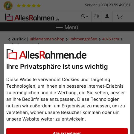
Service: (030) 23 59 490 81
Menü
Zurück
|
Bilderrahmen-Shop
Rahmengrößen
40x60 cm
Holzrahmen Engsle
Holzrahmen Engsle
Ihre Privatsphäre ist uns wichtig
Diese Website verwendet Cookies und Targeting
Technologien, um Ihnen ein besseres Internet-Erlebnis
zu ermöglichen und die Werbung, die Sie sehen, besser
an Ihre Bedürfnisse anzupassen. Diese Technologien
nutzen wir außerdem, um Ergebnisse zu messen, um zu
verstehen, woher unsere Besucher kommen oder um
unsere Website weiter zu entwickeln.
Zurück
Weit
Alle akzeptieren