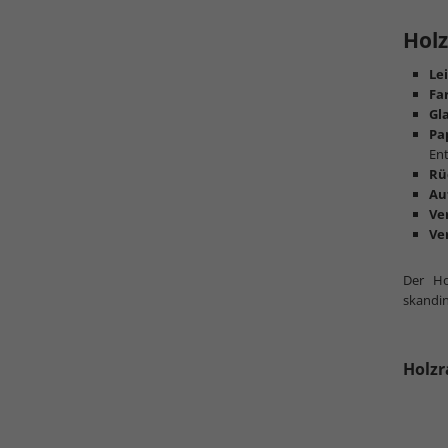
Hol
Le
Fa
Gl
Pa
Ent
Rü
Au
Ve
Ve
Der Ho
skandin
Holzr