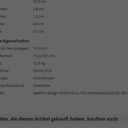
15,0 cm
eite:
2,8 cm
öhe:
1,2 cm
ite:
0,6 cm
e:
0,7 cm
e Eigenschaften
itt des Einlegers:
7x10 cm
format:
15,2x19,5 cm
t:
0,23 Kg
linie:
Ethnic Chic
typ:
Holzrahmen
luss Rückwand:
Drehfeder
ler:
walther design GmbH & Co. KG, Herrenpfad-Süd 26, DE 
en, die diesen Artikel gekauft haben, kauften auch