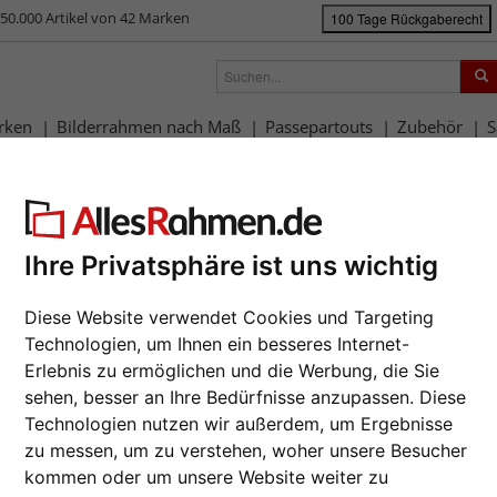
50.000 Artikel von 42 Marken
100 Tage Rückgaberecht
rken
Bilderrahmen nach Maß
Passepartouts
Zubehör
S
ück
|
Bilderrahmen-Shop
Rahmengrößen
10x15 cm
Holzrahmen Gra
lzrahmen Grado
Ihre Privatsphäre ist uns wichtig
Holzrahm
Da wir die B
Diese Website verwendet Cookies und Targeting
Hersteller au
Auftrags nur
Technologien, um Ihnen ein besseres Internet-
Erlebnis zu ermöglichen und die Werbung, die Sie
Format wähl
sehen, besser an Ihre Bedürfnisse anzupassen. Diese
Technologien nutzen wir außerdem, um Ergebnisse
Farbe wähle
zu messen, um zu verstehen, woher unsere Besucher
Weiter
kommen oder um unsere Website weiter zu