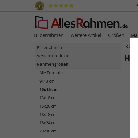
8
Bilderrahmen
Weitere Artikel
Größen
Ma
Zur
Bilderrahmen
Ho
Weitere Produkte
Rahmengrößen
Alle Formate
9x13 cm
10x15 cm
13x18 cm
15x20 cm
18x18 cm
18x24 cm
Zurück
20x30 cm