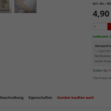
Art.-Nr.:
WA
Standa
4,90
Formsta
sowie
k
Reflek
werden
Lieferzeit:
Minima
Schutz d
Versand 
Normal
— Egal wie 
Bereich
Bei Bestell
kommt. Für 
hohen Verpa
Museumsgl
Stellen Sie
F
*
Alle Preise i
lbeschreibung
Eigenschaften
Kunden kauften auch