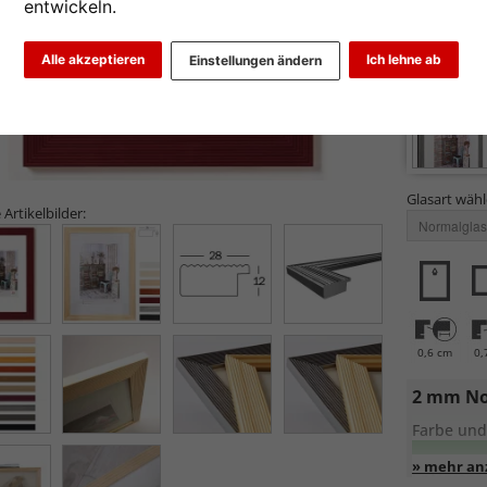
entwickeln.
Alle akzeptieren
Ich lehne ab
Einstellungen ändern
Glasart wähl
 Artikelbilder:
0,6 cm
0,
2 mm No
Farbe und
Entspiege