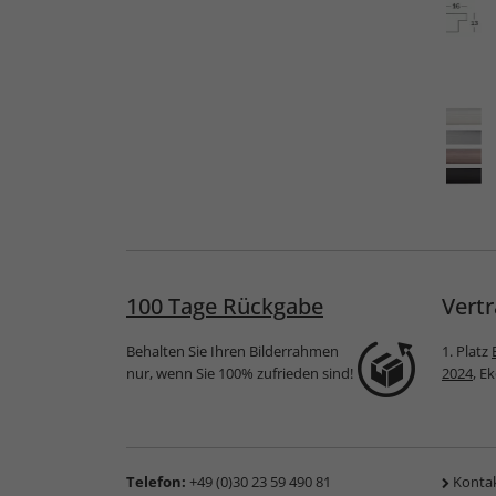
erahmen
Holzrahmen Metropolis
Kunststoffrahmen
Construction
100 Tage Rückgabe
Vertr
Behalten Sie Ihren Bilderrahmen
1. Platz
nur, wenn Sie 100% zufrieden sind!
2024
, E
Telefon:
+49 (0)30 23 59 490 81
Konta