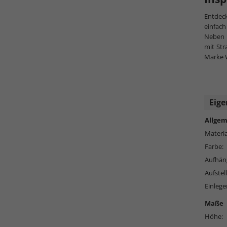
Entdec
einfac
Neben 
mit Str
Marke W
Eige
Allgem
Materia
Farbe:
Aufhän
Aufstell
Einlege
Maße
Höhe: