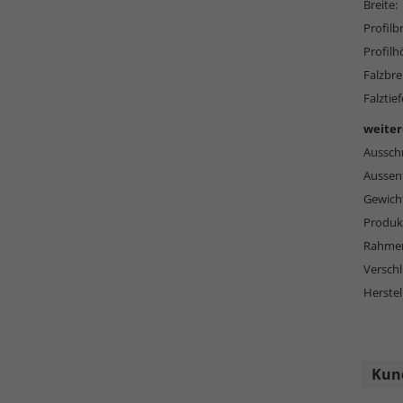
Breite:
Profilbr
Profilh
Falzbre
Falztief
weiter
Ausschn
Aussen
Gewich
Produkt
Rahmen
Versch
Herstel
Kund