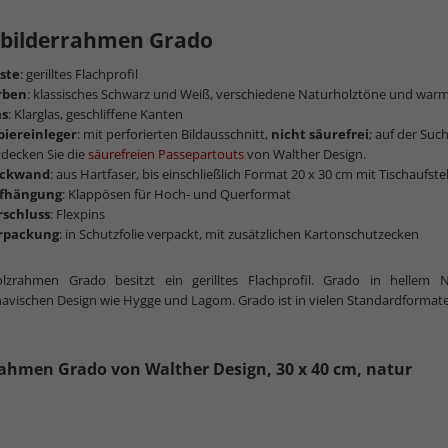
zbilderrahmen Grado
iste
: gerilltes Flachprofil
rben
: klassisches Schwarz und Weiß, verschiedene Naturholztöne und war
mehr zum
as
: Klarglas, geschliffene Kanten
piereinleger
: mit perforierten Bildausschnitt,
nicht säurefrei
; auf der Su
decken Sie die
säurefreien Passepartouts
von Walther Design.
ckwand
: aus Hartfaser, bis einschließlich Format 20 x 30 cm mit Tischaufstel
fhängung
: Klappösen für Hoch- und Querformat
rschluss
: Flexpins
rpackung
: in Schutzfolie verpackt, mit zusätzlichen Kartonschutzecken
lzrahmen Grado besitzt ein gerilltes Flachprofil. Grado in hellem
avischen Design wie Hygge und Lagom. Grado ist in vielen Standardformate
ahmen Grado von Walther Design, 30 x 40 cm, natur