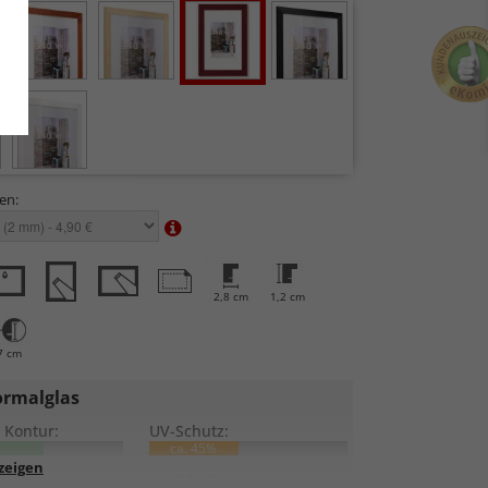
en:
2,8 cm
1,2 cm
7 cm
rmalglas
 Kontur:
UV-Schutz:
ca. 45%
lung:
Kratzfestigkeit: