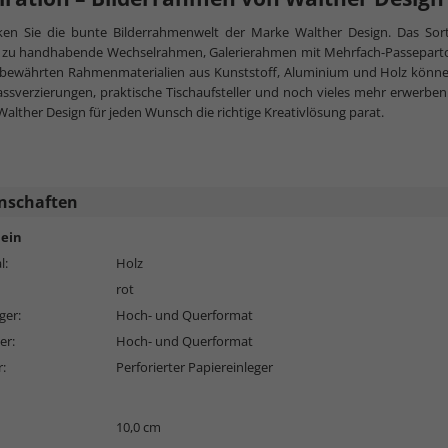
ken Sie die bunte Bilderrahmenwelt der Marke Walther Design. Das Sor
h zu handhabende Wechselrahmen, Galerierahmen mit Mehrfach-Passeparto
bewährten Rahmenmaterialien aus Kunststoff, Aluminium und Holz könn
assverzierungen, praktische Tischaufsteller und noch vieles mehr erwerben.
alther Design für jeden Wunsch die richtige Kreativlösung parat.
nschaften
ein
l:
Holz
rot
ger:
Hoch- und Querformat
er:
Hoch- und Querformat
r:
Perforierter Papiereinleger
10,0 cm