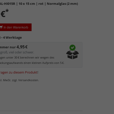
L-HI015R
| 10 x 15 cm | rot | Normalglas (2 mm)
*
rdglas
in hochwertiger Floatglas-Qualität.
 €
bil, preiswert, witterungs- und hitzebeständig
ratzfest.
In den Warenkorb
tierende Oberfläche
, die als störend empfunden
 kann.
3 - 4 Werktage
ler UV-Schutz von ca. 45%
, daher primär physischer
es Bildes.
4,95 €
immer nur
glas hat eine leichte Grünfärbung
, wodurch es im
groß, viel oder schwer.
 der Weißtöne zu einem dezenten Grünschimmer
ungen unter 30 € berechnen wir wegen des
Bilder mit hellen Farben empfehlen wir Kunst- oder
ckungsaufwands einen kleinen Aufpreis von 5 €.
as.
ragen zu diesem Produkt
!
nkl. MwSt. zzgl. Versandkosten.