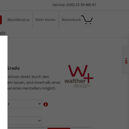
Service: (030) 23 59 490 81
Bestellstatus
Mein Konto
Warenkorb
ale
do
en Grado
ilderrahmen direkt durch den
sliefern lassen, sind innerhalb eines
 Artikel eines Herstellers möglich.
en:
n: