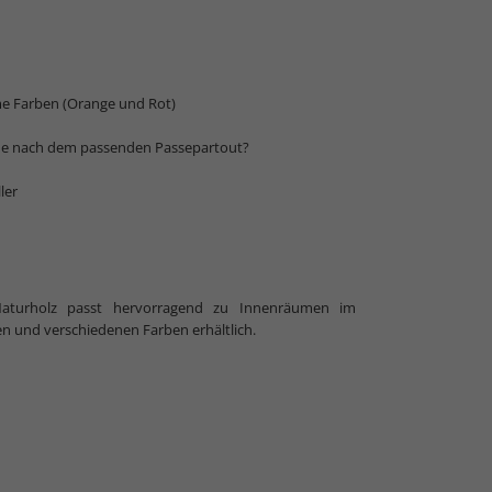
me Farben (Orange und Rot)
 Normalglas
che nach dem passenden Passepartout?
ler
 Naturholz passt hervorragend zu Innenräumen im
n und verschiedenen Farben erhältlich.