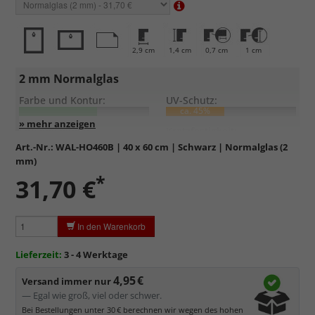
2,9 cm
1,4 cm
0,7 cm
1 cm
2 mm Normalglas
Farbe und Kontur:
UV-Schutz:
ca. 45%
Entspiegelung:
Kratzfestigkeit:
Art.-Nr.:
WAL-HO460B
| 40 x 60 cm | Schwarz | Normalglas (2
mm)
Standardglas
in hochwertiger Floatglas-Qualität.
*
31,70 €
Formstabil, preiswert, witterungs- und hitzebeständig
sowie
kratzfest.
Reflektierende Oberfläche
, die als störend empfunden
In den Warenkorb
werden kann.
Minimaler UV-Schutz von ca. 45%
, daher primär physischer
Lieferzeit:
3 - 4 Werktage
Schutz des Bildes.
4,95 €
Normalglas hat eine leichte Grünfärbung
, wodurch es im
Versand immer nur
Bereich der Weißtöne zu einem dezenten Grünschimmer
— Egal wie groß, viel oder schwer.
kommt. Für Bilder mit hellen Farben empfehlen wir Kunst- oder
Bei Bestellungen unter 30 € berechnen wir wegen des hohen