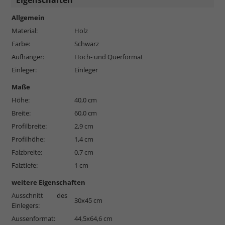
Eigenschaften
Allgemein
Material:
Holz
Farbe:
Schwarz
Aufhänger:
Hoch- und Querformat
Einleger:
Einleger
Maße
Höhe:
40,0 cm
Breite:
60,0 cm
Profilbreite:
2,9 cm
Profilhöhe:
1,4 cm
Falzbreite:
0,7 cm
Falztiefe:
1 cm
weitere Eigenschaften
Ausschnitt des
30x45 cm
Einlegers:
Aussenformat:
44,5x64,6 cm