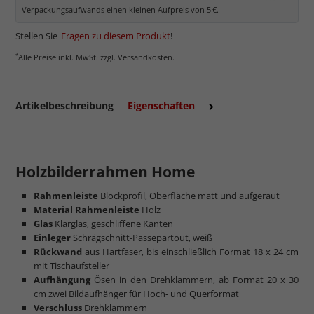
Museumsglas.
Verpackungsaufwands einen kleinen Aufpreis von 5 €.
Stellen Sie
Fragen zu diesem Produkt
!
*
Alle Preise inkl. MwSt. zzgl. Versandkosten.
Artikelbeschreibung
Eigenschaften
Holzbilderrahmen Home
Rahmenleiste
Blockprofil, Oberfläche matt und aufgeraut
mehr zum Normalglas
Material Rahmenleiste
Holz
Glas
Klarglas, geschliffene Kanten
Einleger
Schrägschnitt-Passepartout, weiß
Rückwand
aus Hartfaser, bis einschließlich Format 18 x 24 cm
mit Tischaufsteller
Aufhängung
Ösen in den Drehklammern, ab Format 20 x 30
cm zwei Bildaufhänger für Hoch- und Querformat
Verschluss
Drehklammern