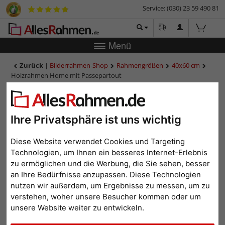
Service: (030) 23 59 490 81
Menü
Zurück
|
Bilderrahmen-Shop
Rahmengrößen
40x60 cm
Holzrahmen Home mit Passepartout
Holzrahmen Home mit
Passepartout
Ihre Privatsphäre ist uns wichtig
Diese Website verwendet Cookies und Targeting
Technologien, um Ihnen ein besseres Internet-Erlebnis
zu ermöglichen und die Werbung, die Sie sehen, besser
an Ihre Bedürfnisse anzupassen. Diese Technologien
nutzen wir außerdem, um Ergebnisse zu messen, um zu
verstehen, woher unsere Besucher kommen oder um
unsere Website weiter zu entwickeln.
Zurück
Weit