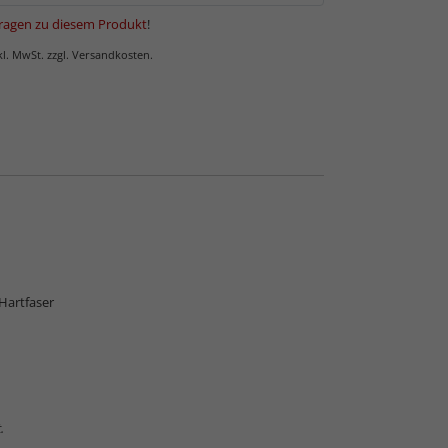
ragen zu diesem Produkt
!
nkl. MwSt. zzgl. Versandkosten.
itrag zum Antireflexglas
Hartfaser
.