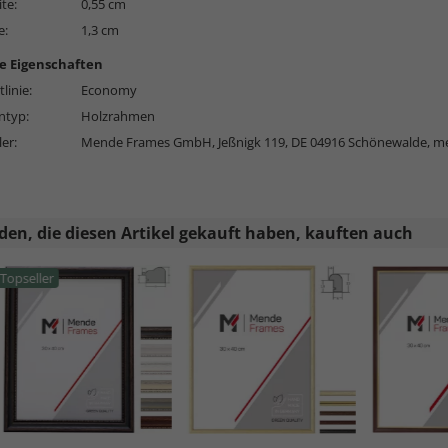
ite:
0,55 cm
e:
1,3 cm
e Eigenschaften
linie:
Economy
typ:
Holzrahmen
ler:
Mende Frames GmbH, Jeßnigk 119, DE 04916 Schönewalde,
me
en, die diesen Artikel gekauft haben, kauften auch
Topseller