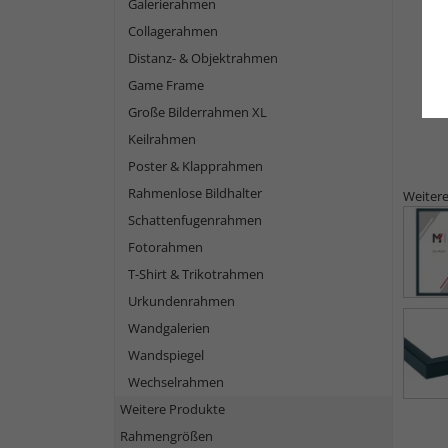
Galerierahmen
Collagerahmen
Distanz- & Objektrahmen
Game Frame
Große Bilderrahmen XL
Keilrahmen
Poster & Klapprahmen
Rahmenlose Bildhalter
Weitere
Schattenfugenrahmen
Fotorahmen
T-Shirt & Trikotrahmen
Urkundenrahmen
Wandgalerien
Wandspiegel
Wechselrahmen
Weitere Produkte
Rahmengrößen