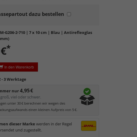
lung:
Kratzfestigkeit:
ssepartout dazu bestellen
rtes Standardglas
in hochwertiger Floatglas-Qualität.
rofeine Ätzung
der Oberfläche zerstreut
endes Licht und reduziert direkte Reflexionen auf <1%.
M-G206-2-710
| 7 x 10 cm | Blau | Antireflexglas
bil, witterungs- und hitzebeständig
sowie
2 mm)
st.
*
 €
derte Farbtreue und Konturen
aufgrund
ter Oberflächer.
es Antireflexglas ist
nicht für Passepartouts und
In den Warenkorb
zrahmen geeignet
. Mit zunehmendem Abstand zum
ieses Glas milchig. Hier empfehlen wir als
Alternative
2 - 3 Werktage
las
.
4,95 €
immer nur
groß, viel oder schwer.
ungen unter 30 € berechnen wir wegen des
ckungsaufwands einen kleinen Aufpreis von 5 €.
men dieser Marke
werden in der Regel
rsendet und zugestellt.