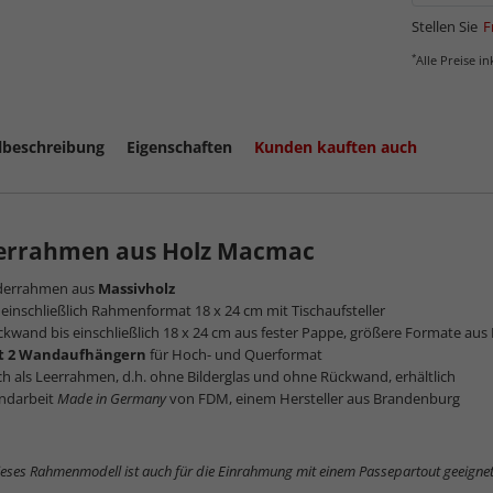
Stellen Sie
F
*
Alle Preise i
Magazinbe
lbeschreibung
Eigenschaften
Kunden kauften auch
derrahmen aus Holz Macmac
lderrahmen aus
Massivholz
 einschließlich Rahmenformat 18 x 24 cm mit Tischaufsteller
kwand bis einschließlich 18 x 24 cm aus fester Pappe, größere Formate aus 
t 2 Wandaufhängern
für Hoch- und Querformat
h als Leerrahmen, d.h. ohne Bilderglas und ohne Rückwand, erhältlich
ndarbeit
Made in Germany
von FDM, einem Hersteller aus Brandenburg
ieses Rahmenmodell ist auch für die Einrahmung mit einem Passepartout geeignet