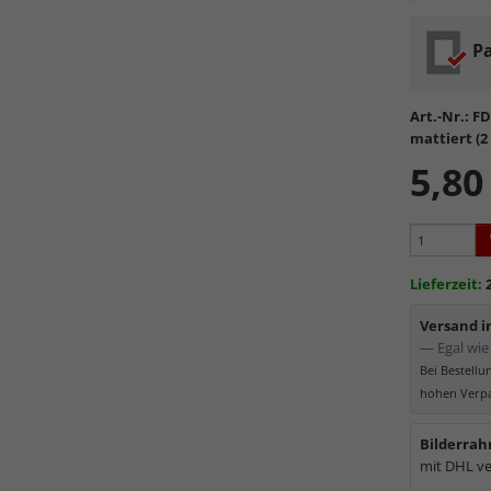
Entspiege
Pa
Mattie
Die
mik
einfall
Art.-Nr.:
FD
Formsta
mattiert (
kratzfe
5,80
Vermin
mattier
Mattiert
Distan
Bild wird d
Lieferzeit:
Museumsg
Versand 
— Egal wie 
Bei Bestell
hohen Verpa
Bilderrah
mit DHL ve