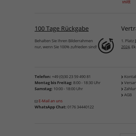
ahmen
Holzrahmen Salamat
Holzrahmen Zuschnitt
rtigung
Galet
100 Tage Rückgabe
Vertr
Behalten Sie Ihren Bilderrahmen
1. Platz
nur, wenn Sie 100% zufrieden sind!
2024
, E
Telefon:
+49 (0)30 23 59 490 81
Konta
Montag bis Freitag:
8:00 - 18:30 Uhr
Versa
Samstag:
10:00 - 18:00 Uhr
Zahlu
AGB
E-Mail an uns
WhatsApp Chat:
0176 34440122