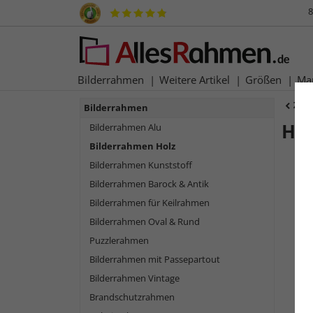
8
Bilderrahmen
Weitere Artikel
Größen
Ma
Zur
Bilderrahmen
Ho
Bilderrahmen Alu
Bilderrahmen Holz
Bilderrahmen Kunststoff
Bilderrahmen Barock & Antik
Bilderrahmen für Keilrahmen
Bilderrahmen Oval & Rund
Puzzlerahmen
Bilderrahmen mit Passepartout
Bilderrahmen Vintage
Zurück
Brandschutzrahmen