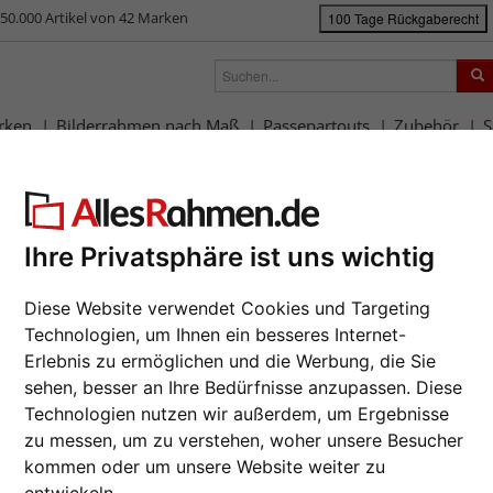
50.000 Artikel von 42 Marken
100 Tage Rückgaberecht
rken
Bilderrahmen nach Maß
Passepartouts
Zubehör
S
ück
|
Bilderrahmen-Shop
Bilderrahmen
Bilderrahmen Holz
Holzrah
lzrahmen Macmac
Da wir die B
Ihre Privatsphäre ist uns wichtig
Hersteller au
eines Auftrag
Diese Website verwendet Cookies und Targeting
möglich.
Technologien, um Ihnen ein besseres Internet-
zur M
Erlebnis zu ermöglichen und die Werbung, die Sie
Format wähl
sehen, besser an Ihre Bedürfnisse anzupassen. Diese
Technologien nutzen wir außerdem, um Ergebnisse
zu messen, um zu verstehen, woher unsere Besucher
Farbe wähle
kommen oder um unsere Website weiter zu
Weiter