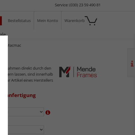
Service: (030) 23 59 490 81
Bestellstatus
Mein Konto
Warenkorb
ale
men Macmac
ilderrahmen direkt durch den
sliefern lassen, sind innerhalb
s nur Artikel eines Herstellers
aßanfertigung
en:
n: