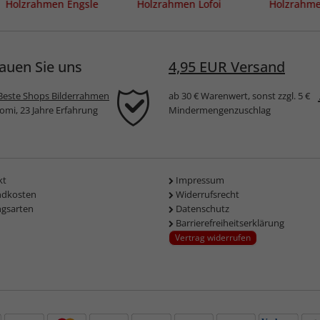
Holzrahmen Engsle
Holzrahmen Lofoi
Holzrahm
auen Sie uns
4,95 EUR Versand
Beste Shops Bilderrahmen
ab 30 € Warenwert, sonst zzgl. 5 €
komi, 23 Jahre Erfahrung
Mindermengenzuschlag
kt
Impressum
ndkosten
Widerrufsrecht
ngsarten
Datenschutz
Barrierefreiheitserklärung
Vertrag widerrufen