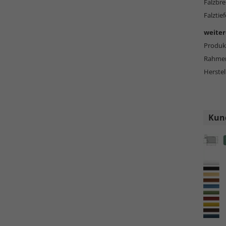
Falzbre
Falztief
weiter
Produkt
Rahmen
Herstel
Kund