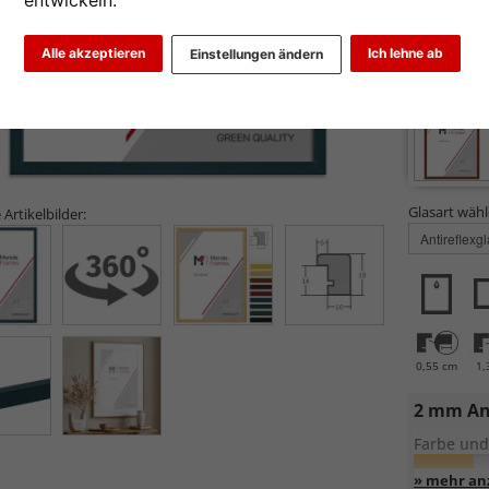
entwickeln.
Alle akzeptieren
Ich lehne ab
Einstellungen ändern
Glasart wähl
 Artikelbilder:
0,55 cm
1,
2 mm An
Farbe und