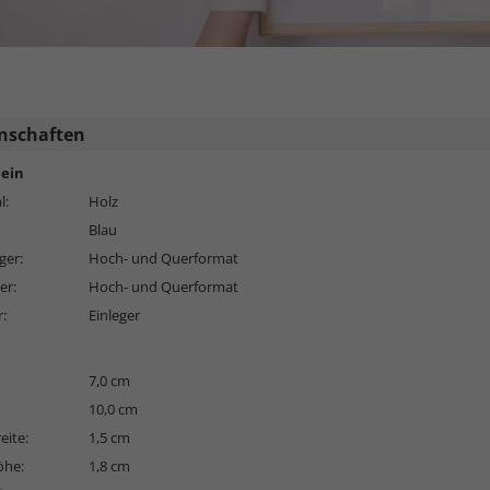
nschaften
ein
l:
Holz
Blau
ger:
Hoch- und Querformat
er:
Hoch- und Querformat
r:
Einleger
7,0 cm
10,0 cm
eite:
1,5 cm
öhe:
1,8 cm