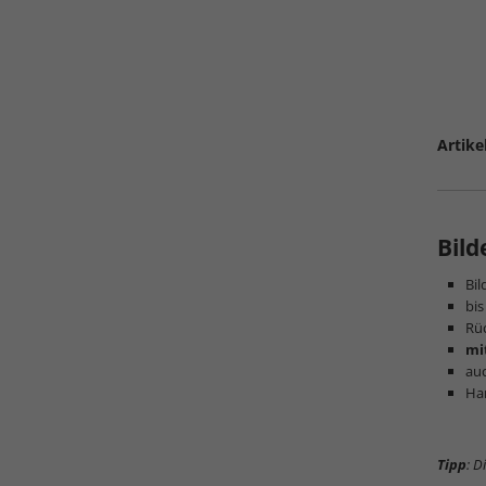
Artike
Bil
Bi
bis
Rüc
mi
auc
Ha
Tipp
: D