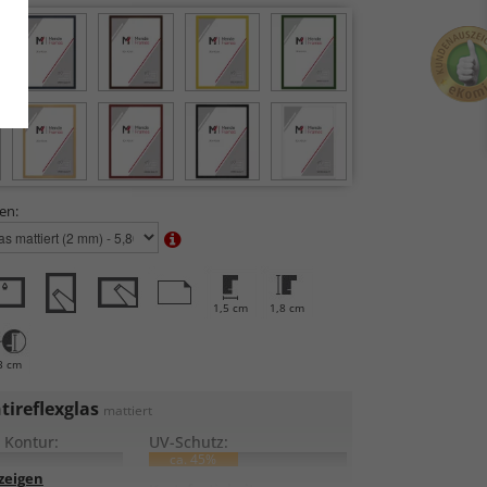
en:
1,5 cm
1,8 cm
3 cm
tireflexglas
mattiert
 Kontur:
UV-Schutz:
ca. 45%