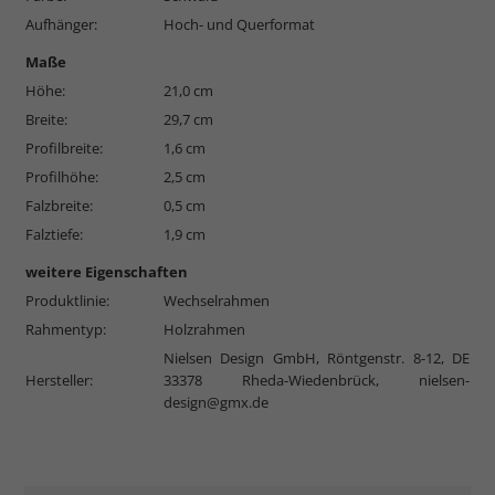
Aufhänger:
Hoch- und Querformat
Maße
Höhe:
21,0 cm
Breite:
29,7 cm
Profilbreite:
1,6 cm
Profilhöhe:
2,5 cm
Falzbreite:
0,5 cm
Falztiefe:
1,9 cm
weitere Eigenschaften
Produktlinie:
Wechselrahmen
Rahmentyp:
Holzrahmen
Nielsen Design GmbH, Röntgenstr. 8-12, DE
Hersteller:
33378 Rheda-Wiedenbrück,
nielsen-
design@gmx.de