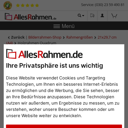
Service: (030) 23 59 490 81
Menü
Zurück
|
Bilderrahmen-Shop
Rahmengrößen
21x29,7 cm
(A4)
Holzrahmen Quadrum
Holzrahmen Quadrum
Ihre Privatsphäre ist uns wichtig
Diese Website verwendet Cookies und Targeting
Technologien, um Ihnen ein besseres Internet-Erlebnis
zu ermöglichen und die Werbung, die Sie sehen, besser
an Ihre Bedürfnisse anzupassen. Diese Technologien
nutzen wir außerdem, um Ergebnisse zu messen, um zu
verstehen, woher unsere Besucher kommen oder um
unsere Website weiter zu entwickeln.
Zurück
Weit