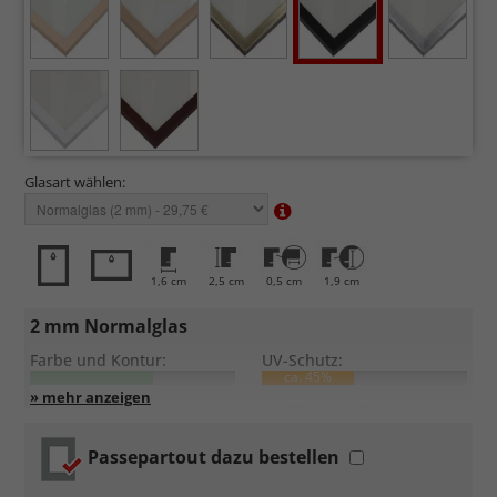
Glasart wählen:
1,6 cm
2,5 cm
0,5 cm
1,9 cm
2 mm Normalglas
Farbe und Kontur:
UV-Schutz:
ca. 45%
Entspiegelung:
Kratzfestigkeit:
Passepartout dazu bestellen
Standardglas
in hochwertiger Floatglas-Qualität.
Formstabil, preiswert, witterungs- und hitzebeständig