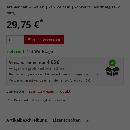
sowie
kratzfest.
Art.-Nr.:
NIE-6521001
| 21 x 29.7 cm | Schwarz | Normalglas (2
Reflektierende Oberfläche
, die als störend empfunden
mm)
werden kann.
*
29,75 €
Minimaler UV-Schutz von ca. 45%
, daher primär physischer
Schutz des Bildes.
Normalglas hat eine leichte Grünfärbung
, wodurch es im
In den Warenkorb
Bereich der Weißtöne zu einem dezenten Grünschimmer
kommt. Für Bilder mit hellen Farben empfehlen wir Kunst- oder
Lieferzeit:
4 - 5 Werktage
Museumsglas.
4,95 €
Versand immer nur
— Egal wie groß, viel oder schwer.
Bei Bestellungen unter 30 € berechnen wir wegen des hohen
Verpackungsaufwands einen kleinen Aufpreis von 5 €.
Stellen Sie
Fragen zu diesem Produkt
!
*
Alle Preise inkl. MwSt. zzgl. Versandkosten.
Artikelbeschreibung
Eigenschaften