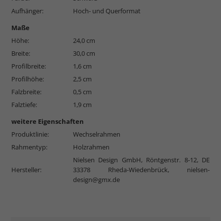
Aufhänger:
Hoch- und Querformat
Maße
Höhe:
24,0 cm
Breite:
30,0 cm
Profilbreite:
1,6 cm
Profilhöhe:
2,5 cm
Falzbreite:
0,5 cm
Falztiefe:
1,9 cm
weitere Eigenschaften
Produktlinie:
Wechselrahmen
Rahmentyp:
Holzrahmen
Nielsen Design GmbH, Röntgenstr. 8-12, DE
Hersteller:
33378 Rheda-Wiedenbrück,
nielsen-
design@gmx.de