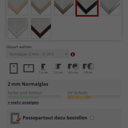
Glasart wählen:
1,6 cm
2,5 cm
0,5 cm
1,9 cm
2 mm Normalglas
Farbe und Kontur:
UV-Schutz:
ca. 45%
Entspiegelung:
Kratzfestigkeit:
Passepartout dazu bestellen
Standardglas
in hochwertiger Floatglas-Qualität.
Formstabil, preiswert, witterungs- und hitzebeständig