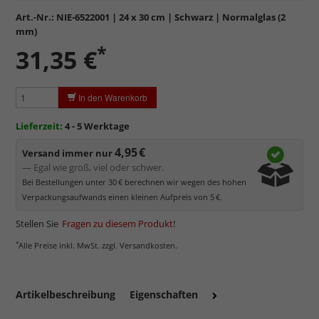
sowie
kratzfest.
Art.-Nr.:
NIE-6522001
| 24 x 30 cm | Schwarz | Normalglas (2
Reflektierende Oberfläche
, die als störend empfunden
mm)
werden kann.
*
31,35 €
Minimaler UV-Schutz von ca. 45%
, daher primär physischer
Schutz des Bildes.
Normalglas hat eine leichte Grünfärbung
, wodurch es im
In den Warenkorb
Bereich der Weißtöne zu einem dezenten Grünschimmer
kommt. Für Bilder mit hellen Farben empfehlen wir Kunst- oder
Lieferzeit:
4 - 5 Werktage
Museumsglas.
4,95 €
Versand immer nur
— Egal wie groß, viel oder schwer.
Bei Bestellungen unter 30 € berechnen wir wegen des hohen
Verpackungsaufwands einen kleinen Aufpreis von 5 €.
Stellen Sie
Fragen zu diesem Produkt
!
*
Alle Preise inkl. MwSt. zzgl. Versandkosten.
Artikelbeschreibung
Eigenschaften