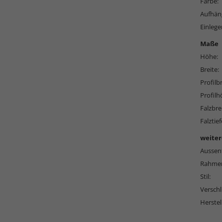
Farbe:
Aufhän
Einlege
Maße
Höhe:
Breite:
Profilbr
Profilh
Falzbre
Falztief
weiter
Aussen
Rahmen
Stil:
Versch
Herstel