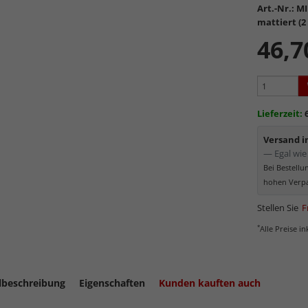
Art.-Nr.:
MI
Formsta
mattiert (
kratzfe
46,7
Vermin
mattier
Mattiert
Distan
Bild wird d
Lieferzeit:
Museumsg
Versand 
— Egal wie 
Bei Bestell
hohen Verpa
Stellen Sie
F
*
Alle Preise i
lbeschreibung
Eigenschaften
Kunden kauften auch