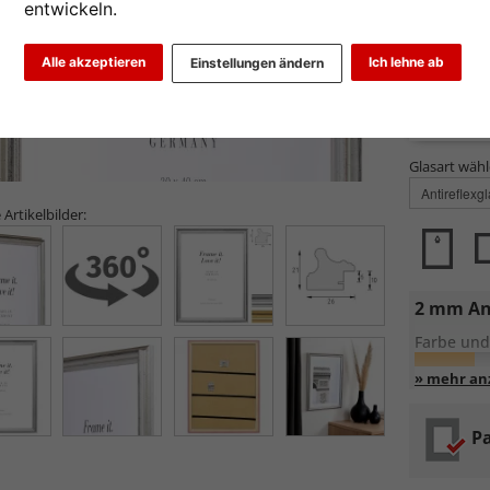
entwickeln.
Alle akzeptieren
Ich lehne ab
Einstellungen ändern
Glasart wähl
 Artikelbilder:
2 mm An
Farbe und
Entspiege
Pa
Mattie
Die
mik
einfall