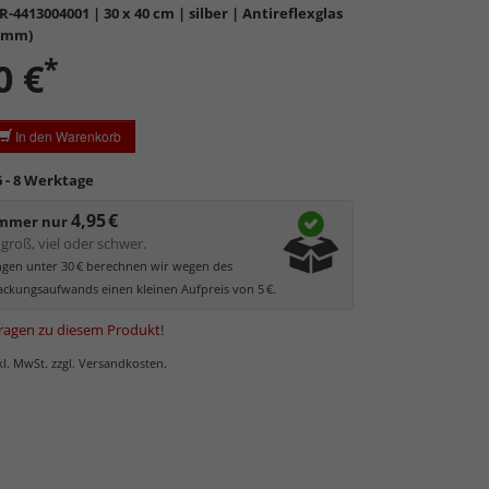
R-4413004001
| 30 x 40 cm | silber | Antireflexglas
bil, witterungs- und hitzebeständig
sowie
2 mm)
st.
*
0 €
derte Farbtreue und Konturen
aufgrund
ter Oberflächer.
es Antireflexglas ist
nicht für Passepartouts und
In den Warenkorb
zrahmen geeignet
. Mit zunehmendem Abstand zum
ieses Glas milchig. Hier empfehlen wir als
Alternative
6 - 8 Werktage
las
.
4,95 €
immer nur
groß, viel oder schwer.
ungen unter 30 € berechnen wir wegen des
ckungsaufwands einen kleinen Aufpreis von 5 €.
ragen zu diesem Produkt
!
nkl. MwSt. zzgl. Versandkosten.