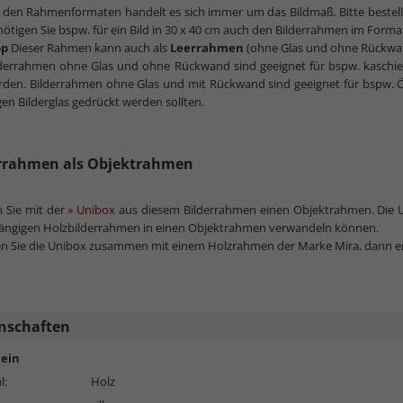
 den Rahmenformaten handelt es sich immer um das Bildmaß. Bitte bestell
ötigen Sie bspw. für ein Bild in 30 x 40 cm auch den Bilderrahmen im Forma
pp
Dieser Rahmen kann auch als
Leerrahmen
(ohne Glas und ohne Rückwan
derrahmen ohne Glas und ohne Rückwand sind geeignet für bspw. kaschier
den. Bilderrahmen ohne Glas und mit Rückwand sind geeignet für bspw. Ö
en Bilderglas gedrückt werden sollten.
rrahmen als Objektrahmen
 Sie mit der
» Unibox
aus diesem Bilderrahmen einen Objektrahmen. Die Uni
gängigen Holzbilderrahmen in einen Objektrahmen verwandeln können.
en Sie die Unibox zusammen mit einem Holzrahmen der Marke Mira, dann erh
nschaften
ein
l:
Holz