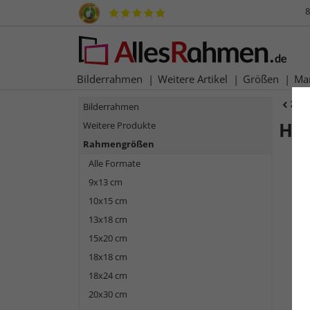
8
Bilderrahmen
Weitere Artikel
Größen
Ma
Zur
Bilderrahmen
Hol
Weitere Produkte
Rahmengrößen
Alle Formate
9x13 cm
10x15 cm
13x18 cm
15x20 cm
18x18 cm
18x24 cm
Zurück
20x30 cm