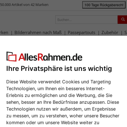
50.000 Artikel von 42 Marken
100 Tage Rückgaberecht
rken
Bilderrahmen nach Maß
Passepartouts
Zubehör
S
ück
|
Bilderrahmen-Shop
Rahmengrößen
30x40 cm
Holzrahmen Sain
zrahmen Saint-Pierre
Holz-Bild
Ihre Privatsphäre ist uns wichtig
Designs u
Da wir die B
Diese Website verwendet Cookies und Targeting
Hersteller au
Technologien, um Ihnen ein besseres Internet-
Auftrags nur
Erlebnis zu ermöglichen und die Werbung, die Sie
zur M
sehen, besser an Ihre Bedürfnisse anzupassen. Diese
Technologien nutzen wir außerdem, um Ergebnisse
Format wähl
zu messen, um zu verstehen, woher unsere Besucher
Weiter
kommen oder um unsere Website weiter zu
Farbe wähle