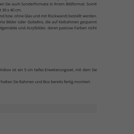
en Sie auch Sonderformate in Ihrem Bildformat. Somit
t 30 x 40 cm.
d bzw. ohne Glas und mit Rückwand) bestellt werden.
te Bilder oder Gobelins, die auf Keilrahmen gespannt
lgemälde und Acrylbilder, deren pastose Farben nicht
box ist ein 5 cm tiefes Erweiterungsset, mit dem Sie
alten Sie Rahmen und Box bereits fertig montiert.