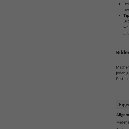
Bei
ben
Ti
Bil
wer
geg
Bilde
Machen
jeden 
Bestell
Eige
Allgem
Materia