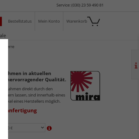
Service: (030) 23 59 490 81
Bestellstatus
Mein Konto
Warenkorb
ale
t-Pierre
errahmen in aktuellen
nd hervorragender Qualität.
ilderrahmen direkt durch den
sliefern lassen, sind innerhalb eines
 Artikel eines Herstellers möglich.
aßanfertigung
en:
n: