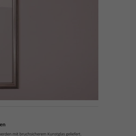
ten
werden mit bruchsicherem Kunstglas geliefert.