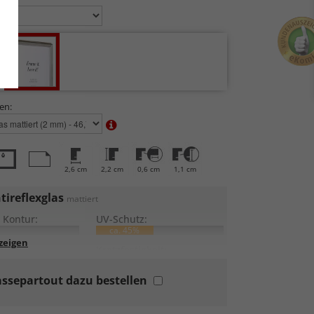
en:
2,6 cm
2,2 cm
0,6 cm
1,1 cm
tireflexglas
mattiert
 Kontur:
UV-Schutz:
ca. 45%
lung:
Kratzfestigkeit:
ssepartout dazu bestellen
rtes Standardglas
in hochwertiger Floatglas-Qualität.
rofeine Ätzung
der Oberfläche zerstreut
endes Licht und reduziert direkte Reflexionen auf <1%.