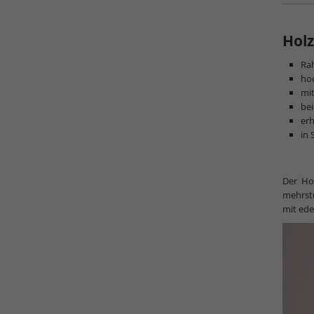
Holz
Rah
hoc
mit
bei
erh
in 
Der Hol
mehrstu
mit ede