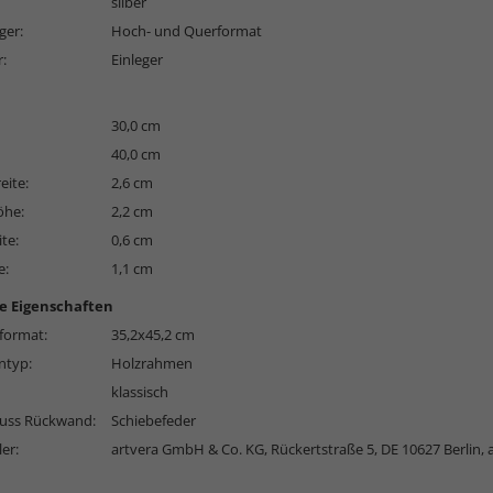
silber
ger:
Hoch- und Querformat
r:
Einleger
30,0 cm
40,0 cm
eite:
2,6 cm
öhe:
2,2 cm
ite:
0,6 cm
e:
1,1 cm
e Eigenschaften
format:
35,2x45,2 cm
typ:
Holzrahmen
klassisch
luss Rückwand:
Schiebefeder
ler:
artvera GmbH & Co. KG, Rückertstraße 5, DE 10627 Berlin,