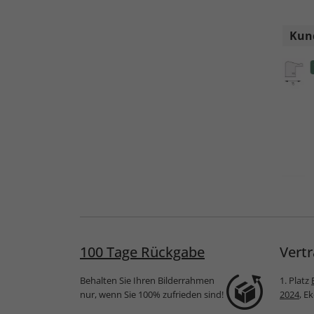
Kund
vignon
Holzrahmen Toulouse
Holzrahmen Lyon
100 Tage Rückgabe
Vertr
Behalten Sie Ihren Bilderrahmen
1. Platz
nur, wenn Sie 100% zufrieden sind!
2024
, E