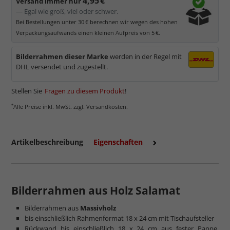
4,95 €
Versand immer nur
— Egal wie groß, viel oder schwer.
Bei Bestellungen unter 30 € berechnen wir wegen des hohen
Verpackungsaufwands einen kleinen Aufpreis von 5 €.
Bilderrahmen dieser Marke
werden in der Regel mit
DHL versendet und zugestellt.
Stellen Sie
Fragen zu diesem Produkt
!
*
Alle Preise inkl. MwSt. zzgl. Versandkosten.
Magazinbeitrag zum Antireflexglas
Artikelbeschreibung
Eigenschaften
Bilderrahmen aus Holz Salamat
Bilderrahmen aus
Massivholz
bis einschließlich Rahmenformat 18 x 24 cm mit Tischaufsteller
Rückwand bis einschließlich 18 x 24 cm aus fester Pappe,