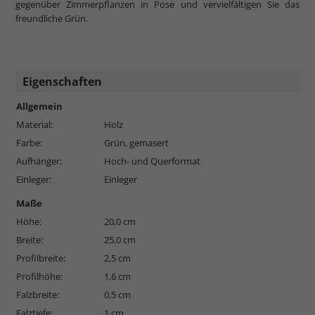
gegenüber Zimmerpflanzen in Pose und vervielfältigen Sie das
freundliche Grün.
Eigenschaften
Allgemein
Material:
Holz
Farbe:
Grün, gemasert
Aufhänger:
Hoch- und Querformat
Einleger:
Einleger
Maße
Höhe:
20,0 cm
Breite:
25,0 cm
Profilbreite:
2,5 cm
Profilhöhe:
1,6 cm
Falzbreite:
0,5 cm
Falztiefe:
1 cm