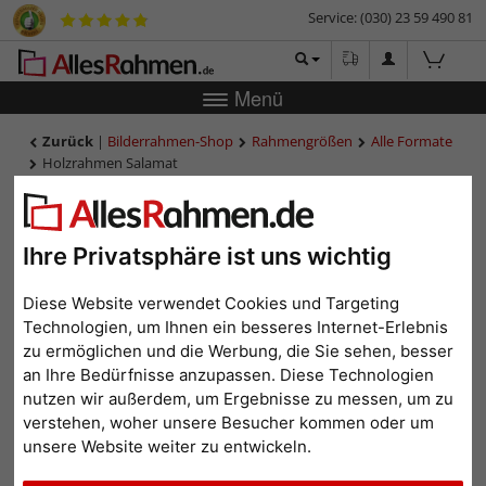
Service: (030) 23 59 490 81
Menü
Zurück
|
Bilderrahmen-Shop
Rahmengrößen
Alle Formate
Holzrahmen Salamat
Holzrahmen Salamat
Ihre Privatsphäre ist uns wichtig
Diese Website verwendet Cookies und Targeting
Technologien, um Ihnen ein besseres Internet-Erlebnis
zu ermöglichen und die Werbung, die Sie sehen, besser
an Ihre Bedürfnisse anzupassen. Diese Technologien
nutzen wir außerdem, um Ergebnisse zu messen, um zu
verstehen, woher unsere Besucher kommen oder um
unsere Website weiter zu entwickeln.
Zurück
Weit