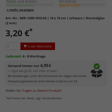
Farbe und Kontur:
UV-Schutz:
ca. 45%
Entspiegelung:
Kratzfestigkeit:
Art.-Nr.:
MIR-1200-1015-03
| 10 x 15 cm | schwarz | Normalglas
(2 mm)
Standardglas
in hochwertiger Floatglas-Qualität.
*
3,20 €
Formstabil, preiswert, witterungs- und hitzebeständig
sowie
kratzfest.
Reflektierende Oberfläche
, die als störend empfunden
In den Warenkorb
werden kann.
Minimaler UV-Schutz von ca. 45%
, daher primär physischer
Lieferzeit:
6 - 8 Werktage
Schutz des Bildes.
4,95 €
Normalglas hat eine leichte Grünfärbung
, wodurch es im
Versand immer nur
Bereich der Weißtöne zu einem dezenten Grünschimmer
— Egal wie groß, viel oder schwer.
kommt. Für Bilder mit hellen Farben empfehlen wir Kunst- oder
Bei Bestellungen unter 30 € berechnen wir wegen des hohen
Museumsglas.
Verpackungsaufwands einen kleinen Aufpreis von 5 €.
Stellen Sie
Fragen zu diesem Produkt
!
*
Alle Preise inkl. MwSt. zzgl. Versandkosten.