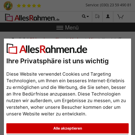
Service: (030) 23 59 490 81
Menü
Zurück
|
Bilderrahmen-Shop
Marken
Mira
Kunststoff-
Bilderrahmen Essential
Kunststoff-Bilderrahmen
Ihre Privatsphäre ist uns wichtig
Essential
Diese Website verwendet Cookies und Targeting
Technologien, um Ihnen ein besseres Internet-Erlebnis
zu ermöglichen und die Werbung, die Sie sehen, besser
an Ihre Bedürfnisse anzupassen. Diese Technologien
nutzen wir außerdem, um Ergebnisse zu messen, um zu
verstehen, woher unsere Besucher kommen oder um
unsere Website weiter zu entwickeln.
Alle akzeptieren
Zurück
Weit