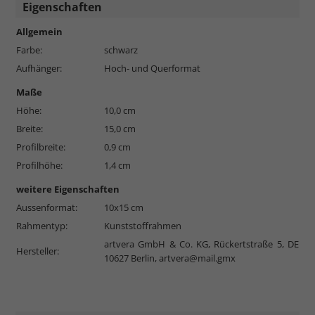
Eigenschaften
Allgemein
Farbe:
schwarz
Aufhänger:
Hoch- und Querformat
Maße
Höhe:
10,0 cm
Breite:
15,0 cm
Profilbreite:
0,9 cm
Profilhöhe:
1,4 cm
weitere Eigenschaften
Aussenformat:
10x15 cm
Rahmentyp:
Kunststoffrahmen
artvera GmbH & Co. KG, Rückertstraße 5, DE
Hersteller:
10627 Berlin,
artvera@mail.gmx