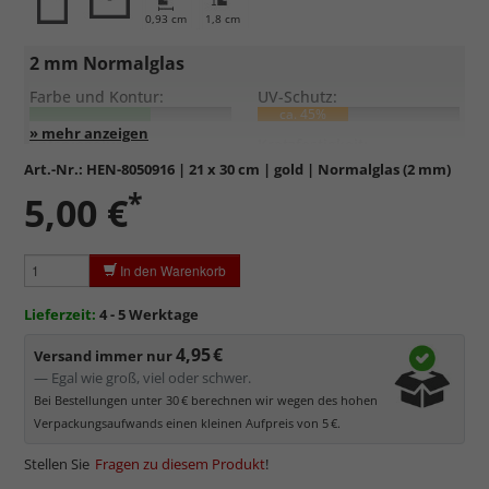
0,93 cm
1,8 cm
2 mm Normalglas
Farbe und Kontur:
UV-Schutz:
ca. 45%
Entspiegelung:
Kratzfestigkeit:
Art.-Nr.:
HEN-8050916
| 21 x 30 cm | gold | Normalglas (2 mm)
*
Standardglas
in hochwertiger Floatglas-Qualität.
5,00 €
Formstabil, preiswert, witterungs- und hitzebeständig
sowie
kratzfest.
In den Warenkorb
Reflektierende Oberfläche
, die als störend empfunden
werden kann.
Lieferzeit:
4 - 5 Werktage
Minimaler UV-Schutz von ca. 45%
, daher primär physischer
Schutz des Bildes.
4,95 €
Versand immer nur
Normalglas hat eine leichte Grünfärbung
, wodurch es im
— Egal wie groß, viel oder schwer.
Bereich der Weißtöne zu einem dezenten Grünschimmer
Bei Bestellungen unter 30 € berechnen wir wegen des hohen
kommt. Für Bilder mit hellen Farben empfehlen wir Kunst- oder
Verpackungsaufwands einen kleinen Aufpreis von 5 €.
Museumsglas.
Stellen Sie
Fragen zu diesem Produkt
!