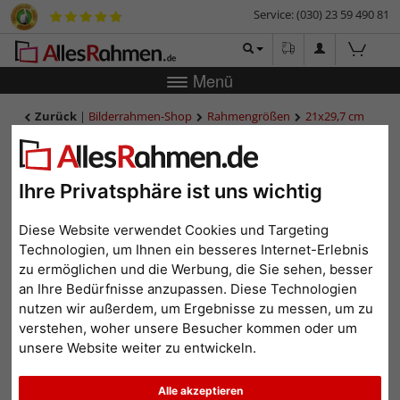
Service: (030) 23 59 490 81
Menü
Zurück
|
Bilderrahmen-Shop
Rahmengrößen
21x29,7 cm
(A4)
Kunststoff-Bilderrahmen Napoli
Kunststoff-Bilderrahmen
Napoli
Ihre Privatsphäre ist uns wichtig
Diese Website verwendet Cookies und Targeting
Technologien, um Ihnen ein besseres Internet-Erlebnis
zu ermöglichen und die Werbung, die Sie sehen, besser
an Ihre Bedürfnisse anzupassen. Diese Technologien
nutzen wir außerdem, um Ergebnisse zu messen, um zu
verstehen, woher unsere Besucher kommen oder um
unsere Website weiter zu entwickeln.
Alle akzeptieren
Zurück
Weit