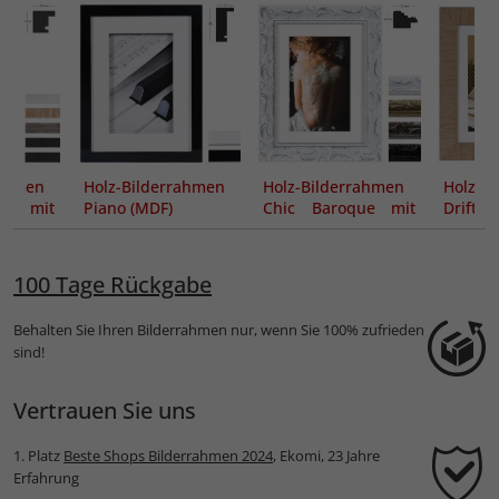
rahmen
Holz-Bilderrahmen
Holz-Bilderrahmen
Holz-B
F) mit
Piano (MDF)
Chic Baroque mit
Drif
t
Passepartout
Passep
100 Tage Rückgabe
Behalten Sie Ihren Bilderrahmen nur, wenn Sie 100% zufrieden
sind!
Vertrauen Sie uns
1. Platz
Beste Shops Bilderrahmen 2024
, Ekomi, 23 Jahre
Erfahrung