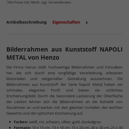
*
Alle Preise inkl. MwSt. zzgl. Versandkosten.
Artikelbeschreibung
Eigenschaften
Bilderrahmen aus Kunststoff NAPOLI
METAL von Henzo
Die Firma Henzo stellt hochwertige Bilderrahmen und Fotoalben
mehr zum Normalglas
her, die sich durch eine sorgfältige Verarbeitung, erlesenen
Materialien und zeitgemäßer Gestaltung auszeichnen. Die
Bilderrahmen aus Kunststoff der Serie Napoli Metal haben ein
schmales, elegantes Profil und bieten ein schlichtes
Erscheinungsbild. Durch die besondere Lackierung der Oberfläche
der Leisten lehnen sich die Bilderrahmen an die Ästhetik von
Alurahmen an und warten mit den gleichen Vorteilen des leichten
Gewichts und der optischen Erscheinung auf.
Farben:
weiß, rot, schwarz, silber, gold, dunkelgrau
Formate:
10 x 15 cm, 13 x 18 cm, 15 x 20 cm, 20 x 30 cm, 21 x 30