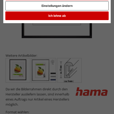
Einstellungen ändern
Ich lehne ab
Weitere Artikelbilder:
Da wir die Bilderrahmen direkt durch den
Hersteller ausliefern lassen, sind innerhalb
eines Auftrags nur Artikel eines Herstellers
möglich.
Format wählen: