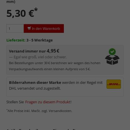
mm)
Standardglas
in hochwertiger Floatglas-Qualität.
*
5,30 €
Formstabil, preiswert, witterungs- und hitzebeständig
sowie
kratzfest.
Reflektierende Oberfläche
, die als störend empfunden
In den Warenkorb
werden kann.
Minimaler UV-Schutz von ca. 45%
, daher primär physischer
Lieferzeit:
3 - 5 Werktage
Schutz des Bildes.
4,95 €
Normalglas hat eine leichte Grünfärbung
, wodurch es im
Versand immer nur
Bereich der Weißtöne zu einem dezenten Grünschimmer
— Egal wie groß, viel oder schwer.
kommt. Für Bilder mit hellen Farben empfehlen wir Kunst- oder
Bei Bestellungen unter 30 € berechnen wir wegen des hohen
Museumsglas.
Verpackungsaufwands einen kleinen Aufpreis von 5 €.
Bilderrahmen dieser Marke
werden in der Regel mit
DHL versendet und zugestellt.
Stellen Sie
Fragen zu diesem Produkt
!
*
Alle Preise inkl. MwSt. zzgl. Versandkosten.