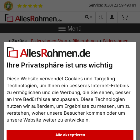
Service: (030) 23 59 490 81
Menü
Zurück
|
Bilderrahmen-Shop
Bilderrahmen
Bilderrahmen
Kunststoff
Kunststoff-Bilderrahmen Sevilla
Kunststoff-Bilderrahmen
Sevilla
Ihre Privatsphäre ist uns wichtig
Diese Website verwendet Cookies und Targeting
Technologien, um Ihnen ein besseres Internet-Erlebnis
zu ermöglichen und die Werbung, die Sie sehen, besser
an Ihre Bedürfnisse anzupassen. Diese Technologien
nutzen wir außerdem, um Ergebnisse zu messen, um zu
verstehen, woher unsere Besucher kommen oder um
unsere Website weiter zu entwickeln.
Alle akzeptieren
Zurück
Weit