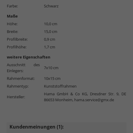
Farbe:
Schwarz
Maße
Höhe:
10,0 cm
Breite:
15,0 cm
Profilbreite:
0,9 cm
Profilhöhe:
1,7 cm
weitere Eigenschaften
Ausschnitt des
7x10 cm
Einlegers:
Rahmenformat:
10x15 cm
Rahmentyp:
Kunststoffrahmen
Hama GmbH & Co KG, Dresdner Str. 9, DE
Hersteller:
86653 Monheim,
hama.service@gmx.de
Kundenmeinungen (1):