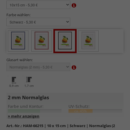
Farbe wählen:
Glasart wählen:
0,9 cm
1,7 cm
2 mm Normalglas
Farbe und Kontur:
UV-Schutz:
ca. 45%
Entspiegelung:
Kratzfestigkeit:
Art.-Nr.:
HAM-66215
| 10 x 15 cm | Schwarz | Normalglas (2