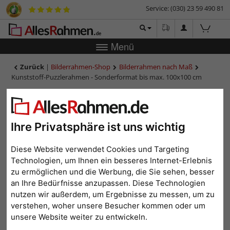
Service: (030) 23 59 490 81
Menü
Zurück
|
Bilderrahmen-Shop
Bilderrahmen nach Maß
Kunststoff-Puzzlerahmen - Sonderformat bis max. 100x100 cm
Kunststoff-Puzzlerahmen -
Sonderformat bis max.
100x100 cm
Ihre Privatsphäre ist uns wichtig
Diese Website verwendet Cookies und Targeting
Technologien, um Ihnen ein besseres Internet-Erlebnis
zu ermöglichen und die Werbung, die Sie sehen, besser
an Ihre Bedürfnisse anzupassen. Diese Technologien
nutzen wir außerdem, um Ergebnisse zu messen, um zu
verstehen, woher unsere Besucher kommen oder um
unsere Website weiter zu entwickeln.