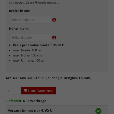
ggf. auch größere Formate möglich.
Lichtdurchlässigkeit.
Sehr kratzempfindlich
, daher Schutzfolie auf beiden Seiten,
Breite in cm:
die abgezogen werden muss.
Elektrostatisch
geladen, daher werden Staub und feine
Partikel angezogen.
Höhe in cm:
Preis pro Umlaufmeter: 36.80 €
max. Breite: 100 cm
max. Höhe: 100 cm
max. Umfang: 400 cm
Art.-Nr.:
MIR-A0053-1-SZ
| silber | Kunstglas (1,5 mm)
In den Warenkorb
mehr zu Kunstglas und Acrylglas
Lieferzeit:
6 - 8 Werktage
4,95 €
Versand immer nur