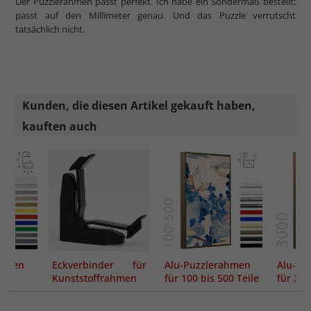
Der Puzzlerahmen passt perfekt. Ich habe ein Sondermaß bestellt;
passt auf den Millimeter genau. Und das Puzzle verrutscht
tatsächlich nicht.
Kunden, die diesen Artikel gekauft haben,
kauften auch
ahmen
Eckverbinder für
Alu-Puzzlerahmen
Alu-Pu
Kunststoffrahmen
für 100 bis 500 Teile
für 300
ART