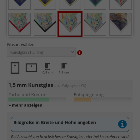
Glasart wählen:
0,8 cm
1,8 cm
1,5 mm Kunstglas
aus Polystyrol (PS)
Farbe und Kontur:
Entspiegelung:
UV-Schutz:
Kratzfestigkeit:
Bildgröße in Breite und Höhe angeben
Sehr leicht und bruchsicher
, daher auch für große Formate
geeignet.
Bei Auswahl von bruchsicherem Kunstglas oder bei Leerrahmen sind
Kontraste und Konturen gut erkennbar
, da hohe