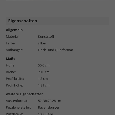
Eigenschaften
Allgemein
Material:
Kunststoff
Farbe:
silber
Aufhänger:
Hoch- und Querformat
Maße
Höhe:
50,0 cm
Breite:
70,0 cm
Profilbreite:
1,3 cm
Profilhöhe:
1,81 cm
weitere Eigenschaften
Aussenformat:
52,28x72,28 cm
Puzzlehersteller:
Ravensburger
Puzzleteile:
1000 Teile