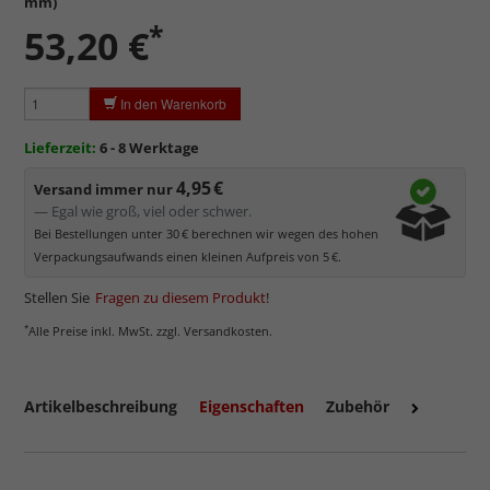
mm)
Sehr leicht und bruchsicher
, daher auch für große Formate
*
geeignet.
53,20 €
Kontraste und Konturen gut erkennbar
, da hohe
Lichtdurchlässigkeit.
In den Warenkorb
Sehr kratzempfindlich
, daher Schutzfolie auf beiden Seiten,
die abgezogen werden muss.
Lieferzeit:
6 - 8 Werktage
Elektrostatisch
geladen, daher werden Staub und feine
Partikel angezogen.
4,95 €
Versand immer nur
— Egal wie groß, viel oder schwer.
Bei Bestellungen unter 30 € berechnen wir wegen des hohen
Verpackungsaufwands einen kleinen Aufpreis von 5 €.
Stellen Sie
Fragen zu diesem Produkt
!
*
Alle Preise inkl. MwSt. zzgl. Versandkosten.
Artikelbeschreibung
Eigenschaften
Zubehör
mehr zu Kunstglas und Acrylglas