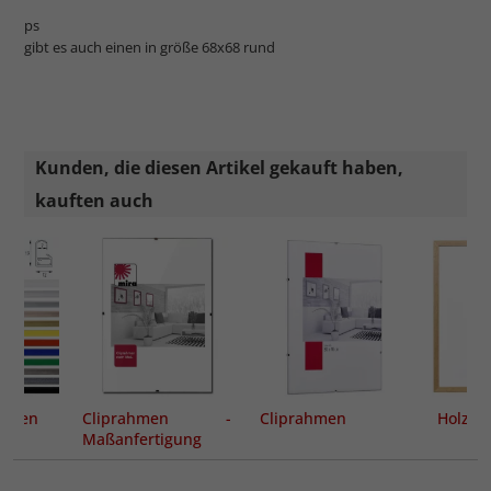
ps
gibt es auch einen in größe 68x68 rund
Kunden, die diesen Artikel gekauft haben,
kauften auch
ahmen
Cliprahmen -
Cliprahmen
Holzra
Maßanfertigung