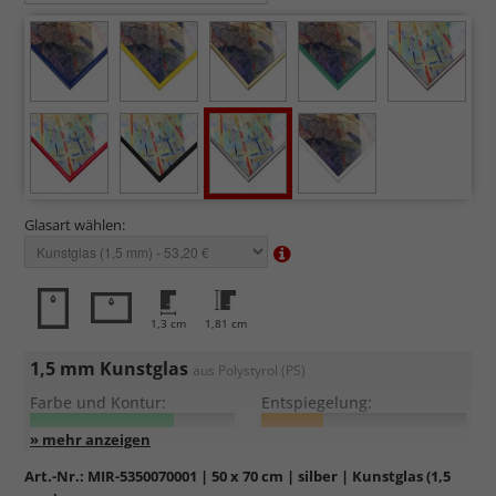
Glasart wählen:
1,3 cm
1,81 cm
1,5 mm Kunstglas
aus Polystyrol (PS)
Farbe und Kontur:
Entspiegelung:
UV-Schutz:
Kratzfestigkeit:
Art.-Nr.:
MIR-5350070001
| 50 x 70 cm | silber | Kunstglas (1,5