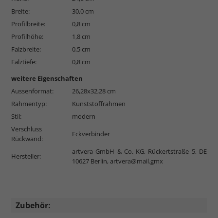
Breite:
30,0 cm
Profilbreite:
0,8 cm
Profilhöhe:
1,8 cm
Falzbreite:
0,5 cm
Falztiefe:
0,8 cm
weitere Eigenschaften
Aussenformat:
26,28x32,28 cm
Rahmentyp:
Kunststoffrahmen
Stil:
modern
Verschluss
Eckverbinder
Rückwand:
artvera GmbH & Co. KG, Rückertstraße 5, DE
Hersteller:
10627 Berlin,
artvera@mail.gmx
Zubehör: