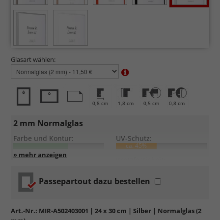
Glasart wählen:
0,8 cm
1,8 cm
0,5 cm
0,8 cm
2 mm Normalglas
Farbe und Kontur:
UV-Schutz:
ca. 45%
Entspiegelung:
Kratzfestigkeit:
Passepartout dazu bestellen
Standardglas
in hochwertiger Floatglas-Qualität.
Formstabil, preiswert, witterungs- und hitzebeständig
sowie
kratzfest.
Art.-Nr.:
MIR-A502403001
| 24 x 30 cm | Silber | Normalglas (2
Reflektierende Oberfläche
, die als störend empfunden