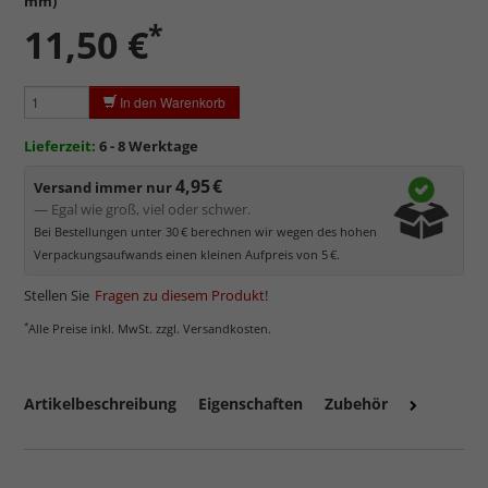
mm)
werden kann.
*
11,50 €
Minimaler UV-Schutz von ca. 45%
, daher primär physischer
Schutz des Bildes.
Normalglas hat eine leichte Grünfärbung
, wodurch es im
In den Warenkorb
Bereich der Weißtöne zu einem dezenten Grünschimmer
kommt. Für Bilder mit hellen Farben empfehlen wir Kunst- oder
Lieferzeit:
6 - 8 Werktage
Museumsglas.
4,95 €
Versand immer nur
— Egal wie groß, viel oder schwer.
Bei Bestellungen unter 30 € berechnen wir wegen des hohen
Verpackungsaufwands einen kleinen Aufpreis von 5 €.
Stellen Sie
Fragen zu diesem Produkt
!
*
Alle Preise inkl. MwSt. zzgl. Versandkosten.
Artikelbeschreibung
Eigenschaften
Zubehör
mehr zum Normalglas