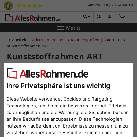
Service: (030) 23 59 490 81
Menü
Zurück
|
Bilderrahmen-Shop
Rahmengrößen
24x30 cm
Kunststoffrahmen ART
Kunststoffrahmen ART
Ihre Privatsphäre ist uns wichtig
Diese Website verwendet Cookies und Targeting
Technologien, um Ihnen ein besseres Internet-Erlebnis
zu ermöglichen und die Werbung, die Sie sehen, besser
an Ihre Bedürfnisse anzupassen. Diese Technologien
nutzen wir außerdem, um Ergebnisse zu messen, um zu
Zurück
Weit
verstehen, woher unsere Besucher kommen oder um