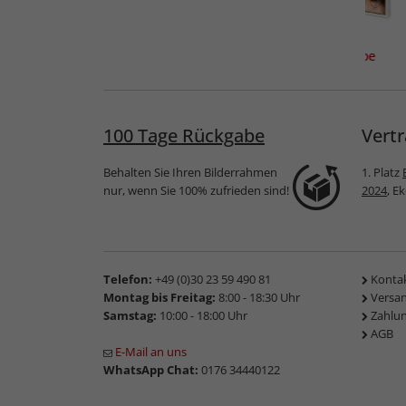
estyle
Standard-Passepartout
Doppelrahmen Chloe
hmen
100 Tage Rückgabe
Vertr
Behalten Sie Ihren Bilderrahmen
1. Platz
nur, wenn Sie 100% zufrieden sind!
2024
, E
Telefon:
+49 (0)30 23 59 490 81
Konta
Montag bis Freitag:
8:00 - 18:30 Uhr
Versa
Samstag:
10:00 - 18:00 Uhr
Zahlu
AGB
E-Mail an uns
WhatsApp Chat:
0176 34440122