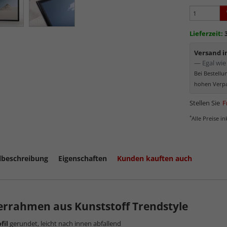
Schutz d
Normal
Bereich
Lieferzeit:
kommt. Für 
Museumsgl
Versand 
— Egal wie 
Bei Bestell
hohen Verpa
Stellen Sie
F
*
Alle Preise i
lbeschreibung
Eigenschaften
Kunden kauften auch
mehr zum
errahmen aus Kunststoff Trendstyle
fil
gerundet, leicht nach innen abfallend