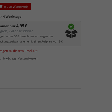
es Bildes.
In den Warenkorb
glas hat eine leichte Grünfärbung
, wodurch es im
 der Weißtöne zu einem dezenten Grünschimmer
3 - 4 Werktage
Bilder mit hellen Farben empfehlen wir Kunst- oder
as.
4,95 €
immer nur
groß, viel oder schwer.
ungen unter 30 € berechnen wir wegen des
ckungsaufwands einen kleinen Aufpreis von 5 €.
ragen zu diesem Produkt
!
nkl. MwSt. zzgl. Versandkosten.
 Normalglas