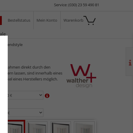
Service: (030) 23 59 490 81
Bestellstatus
Mein Konto
Warenkorb
ale
n Trendstyle
ilderrahmen direkt durch den
sliefern lassen, sind innerhalb eines
 Artikel eines Herstellers möglich.
en:
n: