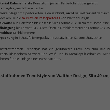
terial Rahmenleiste
Kunststoff, je nach Farbe foliert oder gefärbt
as
Klarglas, geschliffene Kanten
piereinleger
mit perforierten Bildausschnitt,
nicht säurefrei
; auf der Su
decken Sie die
säurefreien Passepartouts
von Walther Design.
ckwand
aus Hartfaser, bis einschließlich Format 20 x 30 cm mit Tischaufstel
fhängung
bis Format 24 x 30 cm Ösen in Drehklammern; ab Format 28 x 35
rschluss
Drehklammern
rpackung
in Schutzfolie verpackt, mit zusätzlichen Kartonschutzecken
nststoffrahmen Trendstyle hat ein gerundetes Profil, das zum Bild hin 
arben, klassischem Schwarz und Weiß und in Metalloptik erhältlich. Mi
ahmen für die Einlage eines Passepartouts.
stoffrahmen Trendstyle von Walther Design, 30 x 40 cm