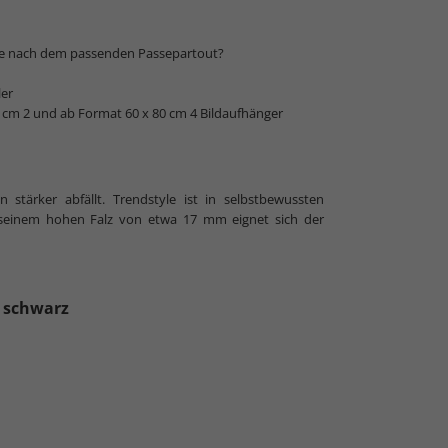
che nach dem passenden Passepartout?
ler
 cm 2 und ab Format 60 x 80 cm 4 Bildaufhänger
stärker abfällt. Trendstyle ist in selbstbewussten
t seinem hohen Falz von etwa 17 mm eignet sich der
, schwarz