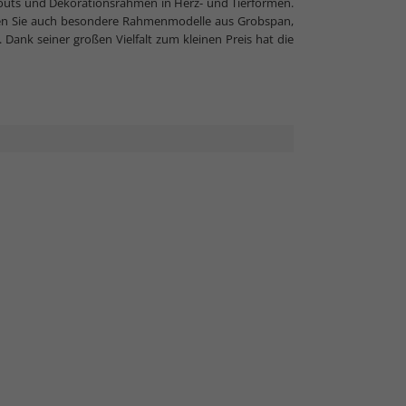
uts und Dekorationsrahmen in Herz- und Tierformen.
en Sie auch besondere Rahmenmodelle aus Grobspan,
 Dank seiner großen Vielfalt zum kleinen Preis hat die