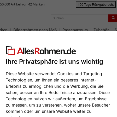
50.000 Artikel von 42 Marken
100 Tage Rückgaberecht
rken
Bilderrahmen nach Maß
Passepartouts
Zubehör
S
ück
|
Bilderrahmen-Shop
Rahmengrößen
60x80 cm
Kunststoffrahme
nststoffrahmen Trendstyle
Da wir die B
Ihre Privatsphäre ist uns wichtig
Hersteller au
Auftrags nur
Diese Website verwendet Cookies und Targeting
Format wähl
Technologien, um Ihnen ein besseres Internet-
Erlebnis zu ermöglichen und die Werbung, die Sie
sehen, besser an Ihre Bedürfnisse anzupassen. Diese
Farbe wähle
Technologien nutzen wir außerdem, um Ergebnisse
zu messen, um zu verstehen, woher unsere Besucher
Weiter
kommen oder um unsere Website weiter zu