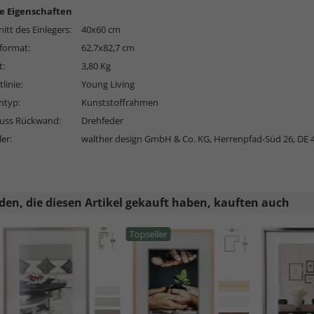
e Eigenschaften
itt des Einlegers:
40x60 cm
format:
62,7x82,7 cm
t:
3,80 Kg
linie:
Young Living
typ:
Kunststoffrahmen
luss Rückwand:
Drehfeder
ler:
walther design GmbH & Co. KG, Herrenpfad-Süd 26, DE 
en, die diesen Artikel gekauft haben, kauften auch
Topseller