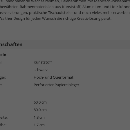
h zu handhabende Wechselrahmen, Galerierahmen mit Mehrfach-Passeparto
bewährten Rahmenmaterialien aus Kunststoff, Aluminium und Holz könn
assverzierungen, praktische Tischaufsteller und noch vieles mehr erwerben.
alther Design für jeden Wunsch die richtige Kreativlösung parat.
nschaften
ein
l:
Kunststoff
schwarz
ger:
Hoch- und Querformat
r:
Perforierter Papiereinleger
60,0 cm
80,0 cm
eite:
1,8 cm
öhe:
1,7 cm