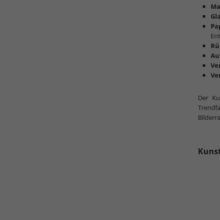
Ma
Gl
Pa
Ent
Rü
Au
Ve
Ve
Der Ku
Trendf
Bilderr
Kunst