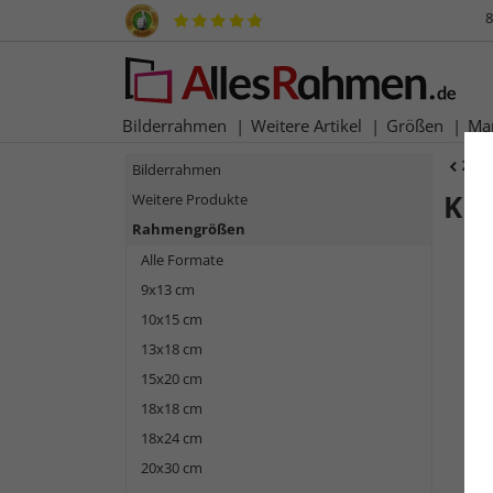
8
Bilderrahmen
Weitere Artikel
Größen
Ma
Zur
Bilderrahmen
Ku
Weitere Produkte
Rahmengrößen
Alle Formate
9x13 cm
10x15 cm
13x18 cm
15x20 cm
18x18 cm
18x24 cm
Zurück
20x30 cm