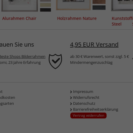
Alurahmen Chair
Holzrahmen Nature
Kunststof
Steel 
Passepart
auen Sie uns
4,95 EUR Versand
Beste Shops Bilderrahmen
ab 30 € Warenwert, sonst zzgl. 5 €
komi, 23 Jahre Erfahrung
Mindermengenzuschlag
kt
Impressum
ndkosten
Widerrufsrecht
ngsarten
Datenschutz
Barrierefreiheitserklärung
Vertrag widerrufen