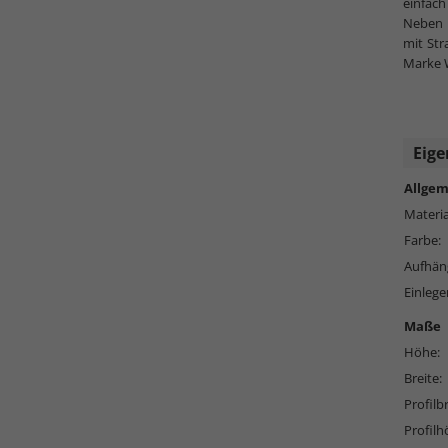
einfac
Neben 
mit Str
Marke W
Eige
Allgem
Materia
Farbe:
Aufhän
Einlege
Maße
Höhe:
Breite:
Profilbr
Profilh