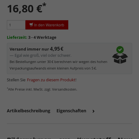
*
16,80 €
Formstabil, preiswert, witterungs- und hitzebeständig
sowie
kratzfest.
Reflektierende Oberfläche
, die als störend empfunden
In den Warenkorb
werden kann.
Minimaler UV-Schutz von ca. 45%
, daher primär physischer
Lieferzeit:
3 - 4 Werktage
Schutz des Bildes.
4,95 €
Normalglas hat eine leichte Grünfärbung
, wodurch es im
Versand immer nur
Bereich der Weißtöne zu einem dezenten Grünschimmer
— Egal wie groß, viel oder schwer.
kommt. Für Bilder mit hellen Farben empfehlen wir Kunst- oder
Bei Bestellungen unter 30 € berechnen wir wegen des hohen
Museumsglas.
Verpackungsaufwands einen kleinen Aufpreis von 5 €.
Stellen Sie
Fragen zu diesem Produkt
!
*
Alle Preise inkl. MwSt. zzgl. Versandkosten.
Artikelbeschreibung
Eigenschaften