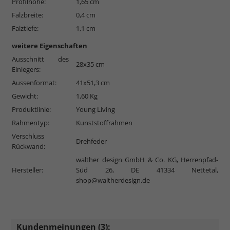
Profilhöhe:
1,65 cm
Falzbreite:
0,4 cm
Falztiefe:
1,1 cm
weitere Eigenschaften
Ausschnitt des
28x35 cm
Einlegers:
Aussenformat:
41x51,3 cm
Gewicht:
1,60 Kg
Produktlinie:
Young Living
Rahmentyp:
Kunststoffrahmen
Verschluss
Drehfeder
Rückwand:
walther design GmbH & Co. KG, Herrenpfad-
Hersteller:
Süd 26, DE 41334 Nettetal,
shop@waltherdesign.de
Kundenmeinungen (3):