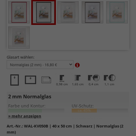
Glasart wählen:
0,98 cm
1,65 cm
0,4 cm
1,1 cm
2 mm Normalglas
Farbe und Kontur:
UV-Schutz:
ca. 45%
Entspiegelung:
Kratzfestigkeit:
Art.-Nr.:
WAL-KV050B
| 40 x 50 cm | Schwarz | Normalglas (2
mm)
Standardglas
in hochwertiger Floatglas-Qualität.