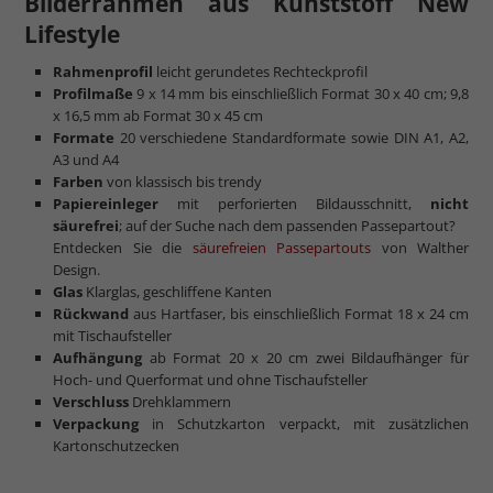
Bilderrahmen aus Kunststoff New
Lifestyle
mehr zum Normalglas
Rahmenprofil
leicht gerundetes Rechteckprofil
Profilmaße
9 x 14 mm bis einschließlich Format 30 x 40 cm; 9,8
x 16,5 mm ab Format 30 x 45 cm
Formate
20 verschiedene Standardformate sowie DIN A1, A2,
A3 und A4
Farben
von klassisch bis trendy
Papiereinleger
mit perforierten Bildausschnitt,
nicht
säurefrei
; auf der Suche nach dem passenden Passepartout?
Entdecken Sie die
säurefreien Passepartouts
von Walther
Design.
Glas
Klarglas, geschliffene Kanten
Rückwand
aus Hartfaser, bis einschließlich Format 18 x 24 cm
mit Tischaufsteller
Aufhängung
ab Format 20 x 20 cm zwei Bildaufhänger für
Hoch- und Querformat und ohne Tischaufsteller
Verschluss
Drehklammern
Verpackung
in Schutzkarton verpackt, mit zusätzlichen
Kartonschutzecken