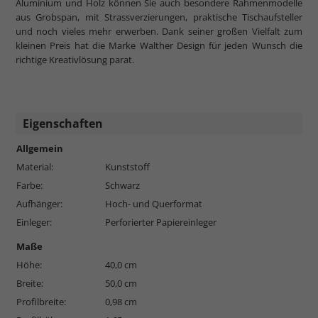
Aluminium und Holz können Sie auch besondere Rahmenmodelle
aus Grobspan, mit Strassverzierungen, praktische Tischaufsteller
und noch vieles mehr erwerben. Dank seiner großen Vielfalt zum
kleinen Preis hat die Marke Walther Design für jeden Wunsch die
richtige Kreativlösung parat.
Eigenschaften
Allgemein
Material:
Kunststoff
Farbe:
Schwarz
Aufhänger:
Hoch- und Querformat
Einleger:
Perforierter Papiereinleger
Maße
Höhe:
40,0 cm
Breite:
50,0 cm
Profilbreite:
0,98 cm