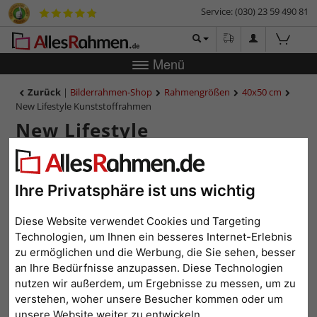
Service: (030) 23 59 490 81
Menü
Zurück
|
Bilderrahmen-Shop
Rahmengrößen
40x50 cm
New Lifestyle Kunststoffrahmen
New Lifestyle
Kunststoffrahmen
Ihre Privatsphäre ist uns wichtig
Diese Website verwendet Cookies und Targeting
Technologien, um Ihnen ein besseres Internet-Erlebnis
zu ermöglichen und die Werbung, die Sie sehen, besser
an Ihre Bedürfnisse anzupassen. Diese Technologien
nutzen wir außerdem, um Ergebnisse zu messen, um zu
verstehen, woher unsere Besucher kommen oder um
unsere Website weiter zu entwickeln.
Zurück
Weit