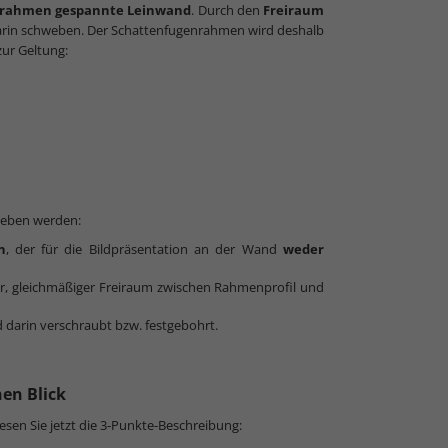
ilrahmen gespannte Leinwand
. Durch den
Freiraum
 darin schweben. Der Schattenfugenrahmen wird deshalb
ur Geltung:
ieben werden:
n
, der für die Bildpräsentation an der Wand
weder
der, gleichmäßiger Freiraum zwischen Rahmenprofil und
 darin verschraubt bzw. festgebohrt.
en Blick
sen Sie jetzt die 3-Punkte-Beschreibung: