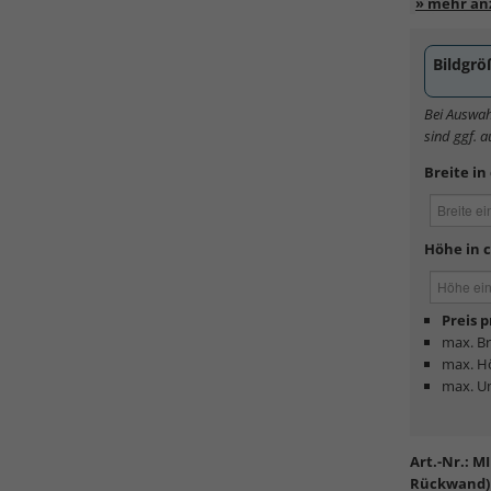
Dibond
od
Bildgrö
Bei Auswah
sind ggf. 
Breite in
Höhe in 
Preis 
max. Br
max. H
max. U
Art.-Nr.:
MI
Rückwand)