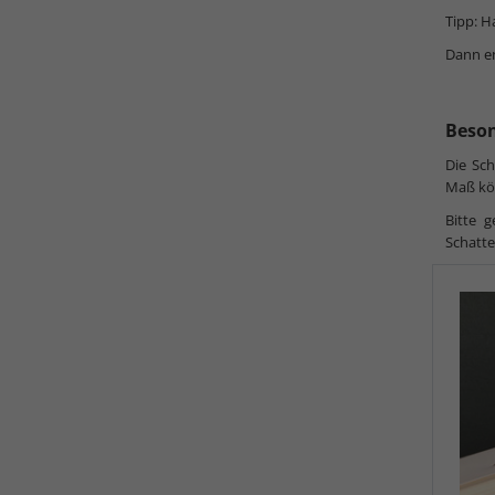
Tipp: H
Dann en
Beson
Die Sch
Maß kön
Bitte 
Schatte