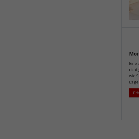
Mon
Eine
richt
wie S
Es ge
Erf