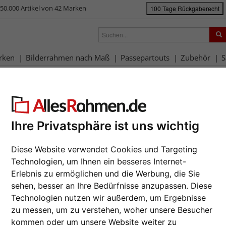
50.000 Artikel von 42 Marken
100 Tage Rückgaberecht
rken
Bilderrahmen nach Maß
Passepartouts
Zubehör
S
ück
|
Bilderrahmen-Shop
Rahmengrößen
Alle Formate
Schattenfuge
hattenfugenrahmen Eclipse als 
Holzrahme
Ihre Privatsphäre ist uns wichtig
bespannt
Da wir die B
Diese Website verwendet Cookies und Targeting
Hersteller au
Technologien, um Ihnen ein besseres Internet-
Auftrags nur
Erlebnis zu ermöglichen und die Werbung, die Sie
zu de
sehen, besser an Ihre Bedürfnisse anzupassen. Diese
Farbe wähle
Technologien nutzen wir außerdem, um Ergebnisse
zu messen, um zu verstehen, woher unsere Besucher
Weiter
kommen oder um unsere Website weiter zu