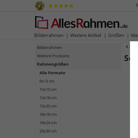
8
Bilderrahmen
Weitere Artikel
Größen
Ma
Zur
Bilderrahmen
Sc
Weitere Produkte
Rahmengrößen
Alle Formate
9x13 cm
10x15 cm
13x18 cm
15x20 cm
18x18 cm
18x24 cm
Zurück
20x30 cm