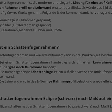
hattenfugenrahmen ist die moderne und elegante
Lösung für eine auf Ke
en Rahmenprofil und Leinwand
entsteht der Effekt, als würde das Bild
äufig
Canvas Floater
genannt. Folgende Bilder kommen damit hervorragend z
gemälde (auf Keilrahmen gespannt)
ylbilder (auf Keilrahmen gespannt)
 Keilrahmen gespannte Tücher und Stoffe
st ein Schattenfugenrahmen?
attenfugenrahmen und wie er funktioniert kann in drei Punkten gut beschr
Bei einem Schattenfugenrahmen handelt es sich um einen
Leerrahme
Bilderglas noch Rückwand
benötigt.
Die namensgebende
Schattenfuge
ist ein auf allen vier Seiten umlaufen
Leinwand.
Die Leinwand wird in das
L-förmige Rahmenprofil
gelegt und anschließend
chattenfugenrahmen Eclipse (schwarz) nach Maß auf ein
Eigenschaften hat der Schattenfugenrahmen Eclipse (schwarz) nach Maß? Le