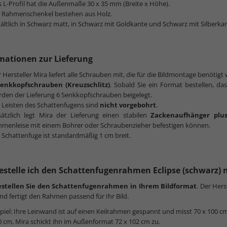
 L-Profil hat die Außenmaße 30 x 35 mm (Breite x Höhe).
e Rahmenschenkel bestehen aus Holz.
ältlich in Schwarz matt, in Schwarz mit Goldkante und Schwarz mit Silberka
mationen zur Lieferung
 Hersteller Mira liefert alle Schrauben mit, die für die Bildmontage benötig
Senkkopfschrauben (Kreuzschlitz)
. Sobald Sie ein Format bestellen, da
den der Lieferung 6 Senkkopfschrauben beigelegt.
 Leisten des Schattenfugens sind
nicht vorgebohrt
.
sätzlich legt Mira der Lieferung einen stabilen
Zackenaufhänger plu
hmenleise mit einem Bohrer oder Schraubenzieher befestigen können.
 Schattenfuge ist standardmäßig 1 cm breit.
estelle ich den Schattenfugenrahmen Eclipse (schwarz)
estellen Sie den Schattenfugenrahmen in Ihrem Bildformat
. Der Her
nd fertigt den Rahmen passend für Ihr Bild.
spiel: Ihre Leinwand ist auf einen Keilrahmen gespannt und misst 70 x 100 
0 cm, Mira schickt ihn im Außenformat 72 x 102 cm zu.