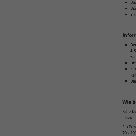
Das
Di
Erh
Infor
Der
4 
wer
Die
Zu
Ra
Die
Wie b
Bitte
b
hinzu u
Ein Bei
70 x 10