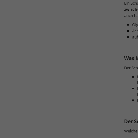
Ein Sc
zwisch
auch h
Öl
Acr
auf
Was i
Der Sch
Der S
Welche 