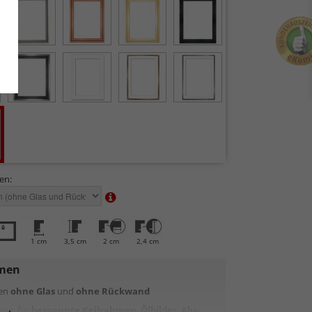
en:
1 cm
3,5 cm
2 cm
2,4 cm
men
men
ohne Glas
und
ohne Rückwand
spw. für
bespannte Keilrahmen
,
Ölbilder
,
Alu-