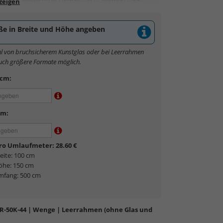
er
Kaschierungen
ße in Breite und Höhe angeben
l von bruchsicherem Kunstglas oder bei Leerrahmen
auch größere Formate möglich.
 cm:
cm:
pro Umlaufmeter: 28.60 €
eite: 100 cm
öhe: 150 cm
mfang: 500 cm
R-50K-44
| Wenge | Leerrahmen (ohne Glas und