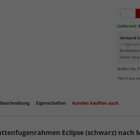
Lieferzeit:
Versand 
— Egal wie 
Bei Bestell
hohen Verpa
Stellen Sie
F
*
Alle Preise i
lbeschreibung
Eigenschaften
Kunden kauften auch
attenfugenrahmen Eclipse (schwarz) nach