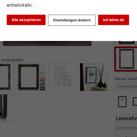
entwickeln.
Alle akzeptieren
Ich lehne ab
Einstellungen ändern
 Artikelbilder:
Glasart wähl
Leerrah
Bilderrah
Geeignet b