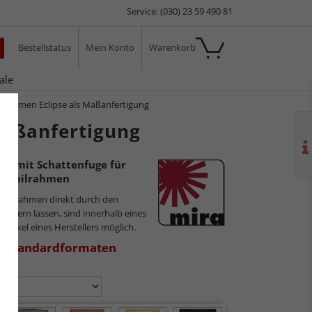
Service: (030) 23 59 490 81
Bestellstatus
Mein Konto
Warenkorb
ale
nrahmen Eclipse als Maßanfertigung
Maßanfertigung
n mit Schattenfuge für
e Keilrahmen
ilderrahmen direkt durch den
sliefern lassen, sind innerhalb eines
 Artikel eines Herstellers möglich.
n Standardformaten
n: