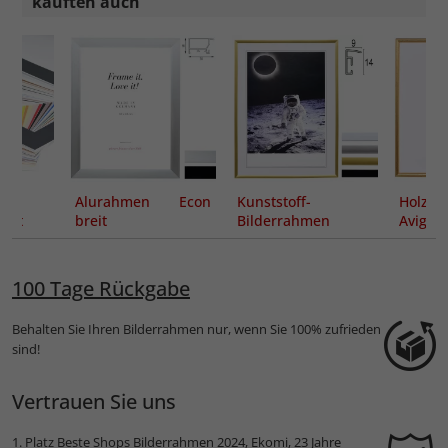
kauften auch
t
Alurahmen Econ
Kunststoff-
Holzra
nitt
breit
Bilderrahmen
Avigno
Essential
Maßanf
100 Tage Rückgabe
Behalten Sie Ihren Bilderrahmen nur, wenn Sie 100% zufrieden
sind!
Vertrauen Sie uns
1. Platz
Beste Shops Bilderrahmen 2024
, Ekomi, 23 Jahre