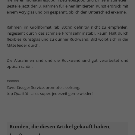
mehreren Monaten &quot;in Betrieb&quot; und bin sehr zufrieden.
Bestelle jetzt den 3. Rahmen für einen limitierten Künstlerdruck mit
einem Acrylglas und bin gespannt, ob ich den Unterschied erkenne.
Rahmen im Großformat (ab 80cm) definitiv nicht zu empfehlen,
insgesamt durch das schmale Profil sehr instabil, kaum Halt durch
flexibles Kunstglas und zu dünner Rückwand. Bild wölbt sich in der
Mitte leider durch.
Die Alurahmen sind und die Rückwand sind gut verarbeitet und
optisch schön.
******
Zuverlässiger Service, prompte Lieefrung,
top Qualität - alles super, jederzeit gerne wieder!
Kunden, die diesen Artikel gekauft haben,