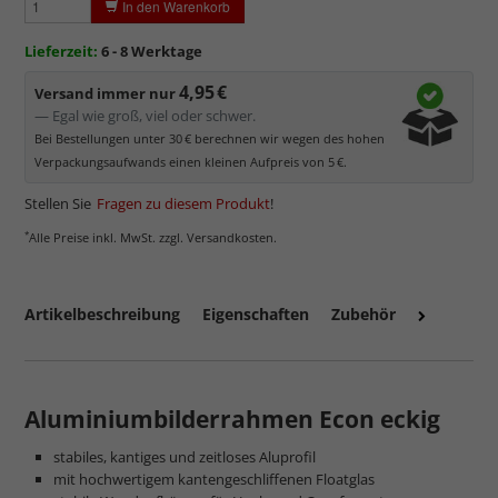
In den Warenkorb
Elektrostatisch
geladen, daher werden Staub und feine
Partikel angezogen.
Lieferzeit:
6 - 8 Werktage
Mattiertes Antireflexglas ist
nicht für Passepartouts und
4,95 €
Versand immer nur
Distanzrahmen geeignet
. Mit zunehmendem Abstand zum
— Egal wie groß, viel oder schwer.
Bild wird dieses Glas milchig.
Bei Bestellungen unter 30 € berechnen wir wegen des hohen
Verpackungsaufwands einen kleinen Aufpreis von 5 €.
Stellen Sie
Fragen zu diesem Produkt
!
*
Alle Preise inkl. MwSt. zzgl. Versandkosten.
Artikelbeschreibung
Eigenschaften
Zubehör
Aluminiumbilderrahmen Econ eckig
mehr zu Kunstglas und Acrylglas
stabiles, kantiges und zeitloses Aluprofil
mit hochwertigem kantengeschliffenen Floatglas