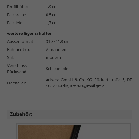
Profilhöhe:
1,9 cm
Falzbreite:
0,5 cm
Falztiefe:
1,7 cm
weitere Eigenschaften
Aussenformat:
31,8x41,8 cm
Rahmentyp:
Alurahmen
Stil:
modern
Verschluss
Schiebefeder
Rückwand:
artvera GmbH & Co. KG, Rückertstraße 5, DE
Hersteller:
10627 Berlin,
artvera@mail.gmx
Zubehör: