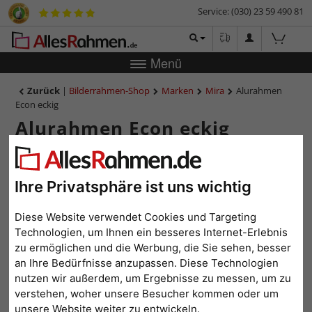
Service: (030) 23 59 490 81
Menü
Zurück
|
Bilderrahmen-Shop
Marken
Mira
Alurahmen
Econ eckig
Alurahmen Econ eckig
Ihre Privatsphäre ist uns wichtig
Diese Website verwendet Cookies und Targeting
Technologien, um Ihnen ein besseres Internet-Erlebnis
zu ermöglichen und die Werbung, die Sie sehen, besser
an Ihre Bedürfnisse anzupassen. Diese Technologien
nutzen wir außerdem, um Ergebnisse zu messen, um zu
Zurück
Weit
verstehen, woher unsere Besucher kommen oder um
unsere Website weiter zu entwickeln.