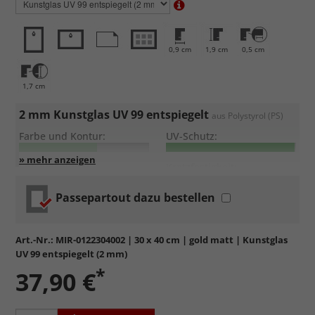
0,9 cm
1,9 cm
0,5 cm
1,7 cm
2 mm Kunstglas UV 99 entspiegelt
aus Polystyrol (PS)
Farbe und Kontur:
UV-Schutz:
Entspiegelung:
Kratzfestigkeit:
Passepartout dazu bestellen
Sehr leicht und bruchsicher
, daher auch für große Formate
geeignet.
Maximaler
UV Schutz von 99%
gegen frühzeiges Verblassen
Art.-Nr.:
MIR-0122304002
| 30 x 40 cm | gold matt | Kunstglas
der Farben.
UV 99 entspiegelt (2 mm)
Einseitig mattiert
, wodurch eintreffendes Licht zerstreut
*
37,90 €
und direkte Reflexionen deutlich reduziert werden.
Sehr kratzempfindlich
, daher Schutzfolie auf beiden Seiten,
die abgezogen werden muss.