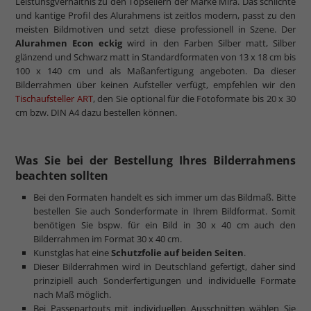
Leistunsgverhältnis zu den Topsellern der Marke Mira. Das schlichte
und kantige Profil des Alurahmens ist zeitlos modern, passt zu den
meisten Bildmotiven und setzt diese professionell in Szene. Der
Alurahmen Econ eckig
wird in den Farben Silber matt, Silber
glänzend und Schwarz matt in Standardformaten von 13 x 18 cm bis
100 x 140 cm und als Maßanfertigung angeboten. Da dieser
Bilderrahmen über keinen Aufsteller verfügt, empfehlen wir den
Tischaufsteller ART
, den Sie optional für die Fotoformate bis 20 x 30
cm bzw. DIN A4 dazu bestellen können.
Was Sie bei der Bestellung Ihres Bilderrahmens
beachten sollten
Bei den Formaten handelt es sich immer um das Bildmaß. Bitte
bestellen Sie auch Sonderformate in Ihrem Bildformat. Somit
benötigen Sie bspw. für ein Bild in 30 x 40 cm auch den
Bilderrahmen im Format 30 x 40 cm.
Kunstglas hat eine
Schutzfolie auf beiden Seiten
.
Dieser Bilderrahmen wird in Deutschland gefertigt, daher sind
prinzipiell auch Sonderfertigungen und individuelle Formate
nach Maß möglich.
Bei Passepartouts mit individuellen Ausschnitten wählen Sie