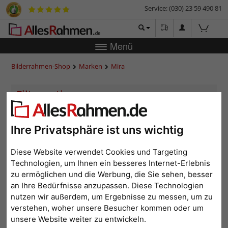
Service: (030) 23 59 490 81
Menü
Bilderrahmen-Shop
Marken
Mira
<
1
2
3
4
5
6
...
15
>
Ihre Privatsphäre ist uns wichtig
Beliebtheit
Preis aufsteigend
Preis absteigend
Diese Website verwendet Cookies und Targeting
Technologien, um Ihnen ein besseres Internet-Erlebnis
zu ermöglichen und die Werbung, die Sie sehen, besser
an Ihre Bedürfnisse anzupassen. Diese Technologien
nutzen wir außerdem, um Ergebnisse zu messen, um zu
verstehen, woher unsere Besucher kommen oder um
unsere Website weiter zu entwickeln.