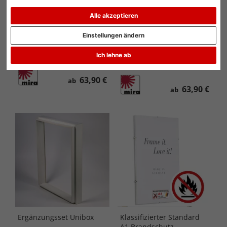
Alle akzeptieren
Medaillenrahmen 25x50
Medaillen- &
Einstellungen ändern
cm, weiß
Urkundenrahmen 25x50
cm, weiß
Ich lehne ab
63,90 €
ab
63,90 €
ab
Ergänzungsset Unibox
Klassifizierter Standard
A1 Brandschutz