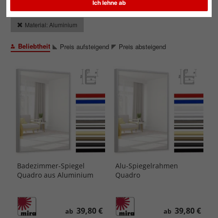
Ich lehne ab
Rahmentyp: Wandspiegel
Alle Filter zurücksetzen
Material: Aluminium
Beliebtheit
Preis aufsteigend
Preis absteigend
Badezimmer-Spiegel
Alu-Spiegelrahmen
Quadro aus Aluminium
Quadro
39,80 €
39,80 €
ab
ab