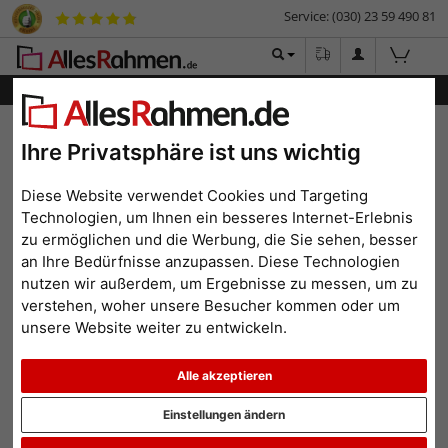
Service: (030) 23 59 490 81
Menü
Bilderrahmen-Shop
Marken
Mira
Filterergebnis
Ihre Privatsphäre ist uns wichtig
Spiegelrahmen aus
Diese Website verwendet Cookies und Targeting
Aluminium von mira
Technologien, um Ihnen ein besseres Internet-Erlebnis
zu ermöglichen und die Werbung, die Sie sehen, besser
Spiegelrahmen mit Leisten aus Aluminium vereinen schlichte und
an Ihre Bedürfnisse anzupassen. Diese Technologien
nüchterne Eleganz mit dem praktischen Nutzen eines Spiegels. Viele
verschiedene Farben stehen für die mira Spiegelrahmen zur
nutzen wir außerdem, um Ergebnisse zu messen, um zu
Auswahl. Auf diese Weise können Sie den Spiegel perfekt an die
verstehen, woher unsere Besucher kommen oder um
Farbgebung in Ihren Wohnräumen anpassen. Auch für große
unsere Website weiter zu entwickeln.
Altbauwohnungen können wir großformatige Spiegelrahmen aus
Aluminium liefern.
Alle akzeptieren
Einstellungen ändern