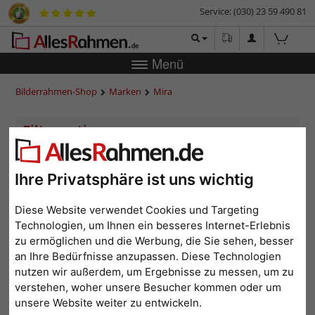
Service: (030) 23 59 490 81
Menü
Bilderrahmen-Shop
Marken
Mira
<
1
2
3
4
...
15
>
Ihre Privatsphäre ist uns wichtig
Beliebtheit
Preis aufsteigend
Preis absteigend
Diese Website verwendet Cookies und Targeting
Technologien, um Ihnen ein besseres Internet-Erlebnis
zu ermöglichen und die Werbung, die Sie sehen, besser
an Ihre Bedürfnisse anzupassen. Diese Technologien
nutzen wir außerdem, um Ergebnisse zu messen, um zu
verstehen, woher unsere Besucher kommen oder um
unsere Website weiter zu entwickeln.