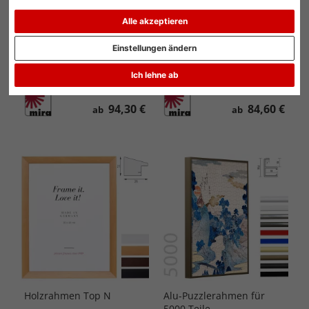
Alle akzeptieren
Kunststoff-Puzzlerahmen
Duplexo Doppelglas-
Einstellungen ändern
für 2000 Teile
Wandrahmen
Ich lehne ab
94,30 €
84,60 €
ab
ab
Holzrahmen Top N
Alu-Puzzlerahmen für
5000 Teile