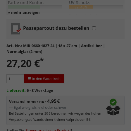
Farbe und Kontur:
UV-Schutz:
ca. 45%
Entspiegelung:
Kratzfestigkeit:
Passepartout dazu bestellen
Standardglas
in hochwertiger Floatglas-Qualität.
Formstabil, preiswert, witterungs- und hitzebeständig
sowie
kratzfest.
Art.-Nr.:
MIR-0660-1827-24
| 18 x 27 cm | Antiksilber |
Reflektierende Oberfläche
, die als störend empfunden
Normalglas (2 mm)
werden kann.
*
27,20 €
Minimaler UV-Schutz von ca. 45%
, daher primär physischer
Schutz des Bildes.
Normalglas hat eine leichte Grünfärbung
, wodurch es im
In den Warenkorb
Bereich der Weißtöne zu einem dezenten Grünschimmer
kommt. Für Bilder mit hellen Farben empfehlen wir Kunst- oder
Lieferzeit:
6 - 8 Werktage
Museumsglas.
4,95 €
Versand immer nur
— Egal wie groß, viel oder schwer.
Bei Bestellungen unter 30 € berechnen wir wegen des hohen
Verpackungsaufwands einen kleinen Aufpreis von 5 €.
Stellen Sie
Fragen zu diesem Produkt
!