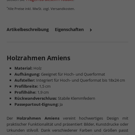
*
Alle Preise inkl. MwSt. zzgl. Versandkosten.
Artikelbeschreibung
Eigenschaften
mehr zum Normalglas
Holzrahmen Amiens
Material:
Holz
Aufhängung:
Geeignet für Hoch- und Querformat
Aufsteller:
Integriert für Hoch- und Querformat bis 18x24 cm
Profilbreite:
1,5 cm
Profilhöhe:
1,9 cm
Rückwandverschluss:
Stabile Klemmfedern
Passepartout-Eignung:
Ja
Der
Holzrahmen Amiens
vereint hochwertiges Design mit
praktischer Funktionalität und präsentiert Bilder, Kunstdrucke oder
Urkunden stilvoll. Dank verschiedener Farben und Größen passt