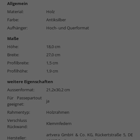
Allgemein
Material:
Holz
Farbe:
Antiksilber
Aufhänger:
Hoch- und Querformat
Maße
Höhe:
18,0 cm
Breite:
27,0 cm
Profilbreite:
1,5 cm
Profilhöhe:
1,9 cm
weitere Eigenschaften
Aussenformat:
21,2x30,2 cm
Für Passepartout
ja
geeignet:
Rahmentyp:
Holzrahmen
Verschluss
Klemmfedern
Rückwand:
artvera GmbH & Co. KG, Rückertstraße 5, DE
Hersteller: