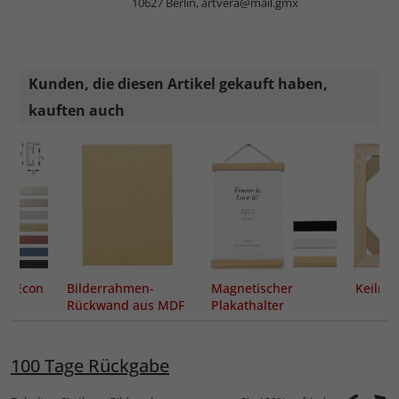
10627 Berlin,
artvera@mail.gmx
Kunden, die diesen Artikel gekauft haben,
kauften auch
n Econ
Bilderrahmen-
Magnetischer
Keilra
Rückwand aus MDF
Plakathalter
100 Tage Rückgabe