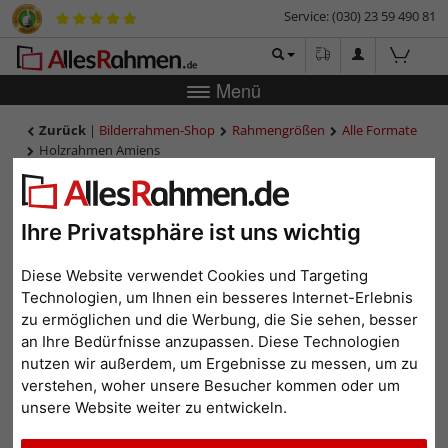
Service: (030) 23 59 490 81
Menü
Zurück
|
Bilderrahmen-Shop
Rahmengrößen
Alle Formate
Holzrahmen Amiens
Holzrahmen Amiens
Ihre Privatsphäre ist uns wichtig
Diese Website verwendet Cookies und Targeting
Technologien, um Ihnen ein besseres Internet-Erlebnis
zu ermöglichen und die Werbung, die Sie sehen, besser
an Ihre Bedürfnisse anzupassen. Diese Technologien
nutzen wir außerdem, um Ergebnisse zu messen, um zu
verstehen, woher unsere Besucher kommen oder um
unsere Website weiter zu entwickeln.
Zurück
Weit