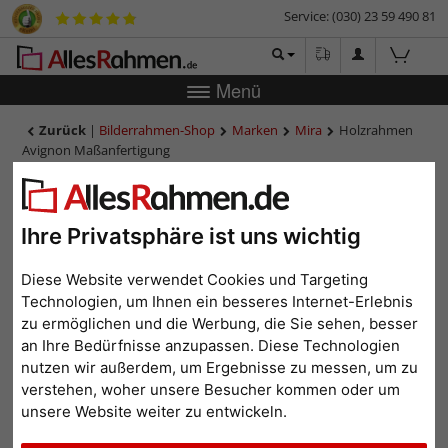
Service: (030) 23 59 490 81
Menü
Zurück
|
Bilderrahmen-Shop
Marken
Mira
Holzrahmen
Avignon Maßanfertigung
Holzrahmen Avignon
Maßanfertigung
Ihre Privatsphäre ist uns wichtig
Diese Website verwendet Cookies und Targeting
Technologien, um Ihnen ein besseres Internet-Erlebnis
zu ermöglichen und die Werbung, die Sie sehen, besser
an Ihre Bedürfnisse anzupassen. Diese Technologien
nutzen wir außerdem, um Ergebnisse zu messen, um zu
verstehen, woher unsere Besucher kommen oder um
unsere Website weiter zu entwickeln.
Zurück
Weit