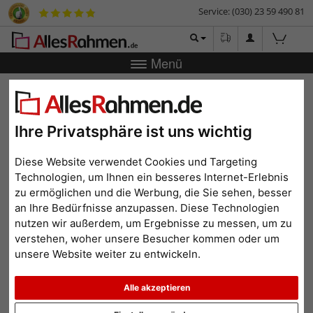
Service: (030) 23 59 490 81
Menü
Bilderrahmen-Shop
Bilderrahmen
Bilderrahmen Kunststoff
Bilderrahmen aus Kunststoff
Ihre Privatsphäre ist uns wichtig
Diese Website verwendet Cookies und Targeting
Technologien, um Ihnen ein besseres Internet-Erlebnis
zu ermöglichen und die Werbung, die Sie sehen, besser
<
1
...
4
5
6
an Ihre Bedürfnisse anzupassen. Diese Technologien
nutzen wir außerdem, um Ergebnisse zu messen, um zu
Beliebtheit
Preis aufsteigend
Preis absteigend
verstehen, woher unsere Besucher kommen oder um
unsere Website weiter zu entwickeln.
Alle akzeptieren