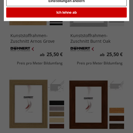
Einstellungen ändern
Ich lehne ab
Kunststoffrahmen-
Kunststoffrahmen-
Zuschnitt Arnos Grove
Zuschnitt Burnt Oak
25,50 €
25,50 €
ab
ab
Preis pro Meter Bildumfang
Preis pro Meter Bildumfang