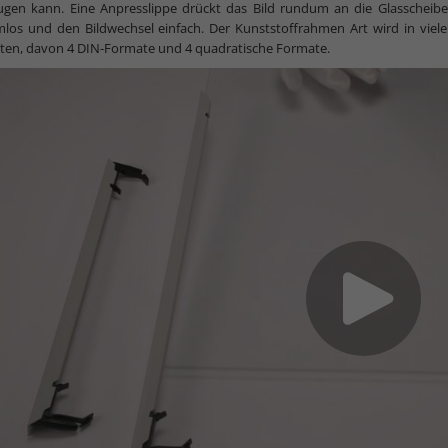
ugen kann. Eine Anpresslippe drückt das Bild rundum an die Glasschei
mlos und den Bildwechsel einfach. Der Kunststoffrahmen Art wird in vie
ten, davon 4 DIN-Formate und 4 quadratische Formate.