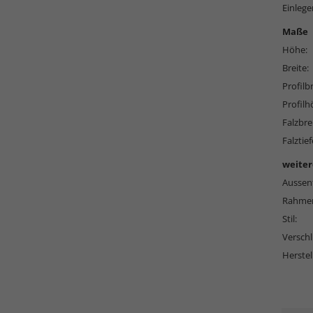
Einlege
Maße
Höhe:
Breite:
Profilbr
Profilh
Falzbre
Falztief
weiter
Aussen
Rahmen
Stil:
Versch
Herstel