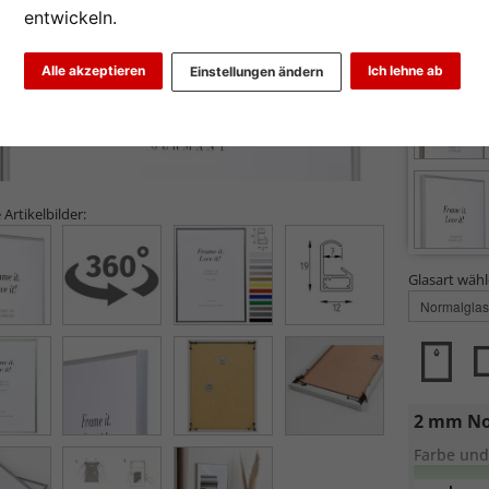
entwickeln.
Alle akzeptieren
Ich lehne ab
Einstellungen ändern
 Artikelbilder:
Glasart wähl
2 mm No
Farbe und