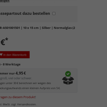
lung:
Kratzfestigkeit:
ssepartout dazu bestellen
rdglas
in hochwertiger Floatglas-Qualität.
bil, preiswert, witterungs- und hitzebeständig
ratzfest.
R-A501001501
| 10 x 15 cm | Silber | Normalglas (2
tierende Oberfläche
, die als störend empfunden
 kann.
*
 €
ler UV-Schutz von ca. 45%
, daher primär physischer
es Bildes.
glas hat eine leichte Grünfärbung
, wodurch es im
In den Warenkorb
 der Weißtöne zu einem dezenten Grünschimmer
Bilder mit hellen Farben empfehlen wir Kunst- oder
6 - 8 Werktage
as.
4,95 €
immer nur
groß, viel oder schwer.
ungen unter 30 € berechnen wir wegen des
ckungsaufwands einen kleinen Aufpreis von 5 €.
ragen zu diesem Produkt
!
nkl. MwSt. zzgl. Versandkosten.