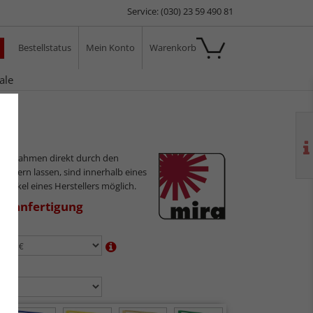
Service: (030) 23 59 490 81
Bestellstatus
Mein Konto
Warenkorb
ale
ilderrahmen direkt durch den
sliefern lassen, sind innerhalb eines
 Artikel eines Herstellers möglich.
aßanfertigung
en:
n: