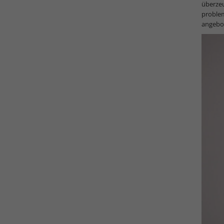
überze
proble
angebo