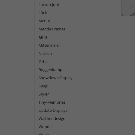
Larson-Juhl
Lück
McCut
Mende Frames
Mira
Mittermeier
Nielsen
Orbis
Roggenkamp
Showdown Display
Spagl
Styler
Tiny-Memories
Update Displays
Walther design
Woodie
Xpack