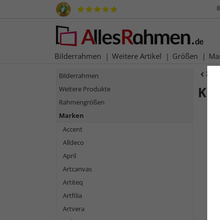
8
Bilderrahmen
Weitere Artikel
Größen
Ma
Zur
Bilderrahmen
Ku
Weitere Produkte
Rahmengrößen
Marken
Accent
Alldeco
April
Artcanvas
Artiteq
Artfilia
Zurück
Artvera