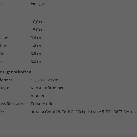
r:
Einleger
10,0 cm
15,0 cm
eite:
0,8 cm
öhe:
1,8 cm
ite:
0,5 cm
e:
0,8 cm
e Eigenschaften
format:
12,28x17,28 cm
typ:
Kunststoffrahmen
modern
luss Rückwand:
Eckverbinder
ler:
artvera GmbH & Co. KG, Rückertstraße 5, DE 10627 Berlin,