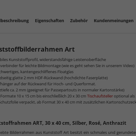
lbeschreibung
Eigenschaften
Zubehör
Kundenmeinungen
mehr zum
tstoffbilderrahmen Art
biles Kunststoffprofil, widerstandsfähige Leistenoberfläche
verbinder für leichte Bildmontage (wie es geht sehen Sie in unserem Video)
hwertiges, kantengeschliffenes Floatglas
dseitig glatte 2 mm HDF-Rückwand (hochdichte Faserplatte)
fhänger auf der Rückwand für Hoch- und Querformat.
ztiefe ca. 2 mm (geeignet für Passepartouts in normaler Kartonstärke)
 Formate 10 x 15 cm bis einschließlich 20 x 30 cm
Tischaufsteller
optional als
Schutzfolie verpackt, ab Format 30 x 40 cm mit zusätzlichen Kartonschutzec
stoffrahmen ART, 30 x 40 cm, Silber, Rosé, Anthrazit
iebte Bilderrahmen aus Kunststoff Art besitzt ein schmales und gerundetes