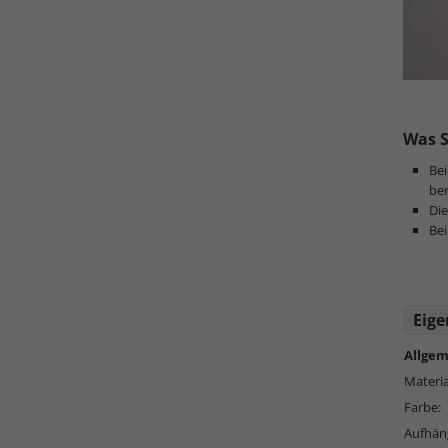
Was S
Be
ben
Die
Bei
Eige
Allgem
Materia
Farbe:
Aufhän