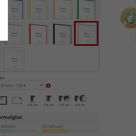
en:
0,8 cm
1,8 cm
0,5 cm
0,8 cm
rmalglas
 Kontur:
UV-Schutz:
ca. 45%