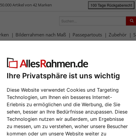
50.000 Artikel von 42 Marken
100 Tage Rückgaberecht
rken
Bilderrahmen nach Maß
Passepartouts
Zubehör
S
ück
|
Bilderrahmen-Shop
Marken
Mira
Kunststoffrahmen ART
nststoffrahmen ART
Da wir die B
Ihre Privatsphäre ist uns wichtig
Hersteller au
Auftrags nur
zur M
Diese Website verwendet Cookies und Targeting
Technologien, um Ihnen ein besseres Internet-
Format wähl
Erlebnis zu ermöglichen und die Werbung, die Sie
sehen, besser an Ihre Bedürfnisse anzupassen. Diese
Farbe wähle
Technologien nutzen wir außerdem, um Ergebnisse
zu messen, um zu verstehen, woher unsere Besucher
Weiter
kommen oder um unsere Website weiter zu