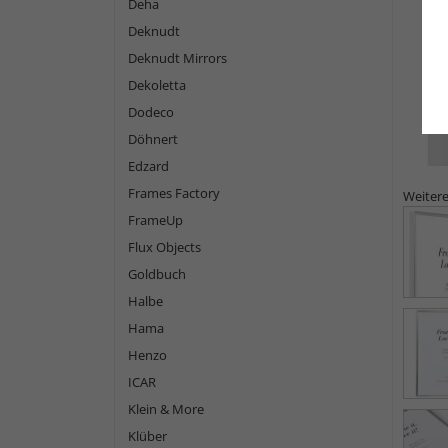
Deha
Deknudt
Deknudt Mirrors
Dekoletta
Dodeco
Döhnert
Edzard
Frames Factory
Weitere
FrameUp
Flux Objects
Goldbuch
Halbe
Hama
Henzo
ICAR
Klein & More
Klüber