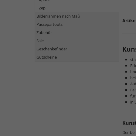
Zep
Bilderrahmen nach Maß
Artike
Passepartouts
Zubehör
Sale
Kuns
Geschenkefinder
Gutscheine
sta
Eck
hoc
bei
Au
Fal
für
in 
Kunst
Der bel