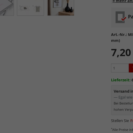
Entspiege
Pa
Standa
Formsta
sowie
k
Art.-Nr.:
MI
Reflek
mm)
werden
7,20
Minima
Schutz d
Normal
Bereich
kommt. Für 
Lieferzeit:
Museumsgl
Versand 
— Egal wie 
Bei Bestell
hohen Verpa
Stellen Sie
F
*
Alle Preise i