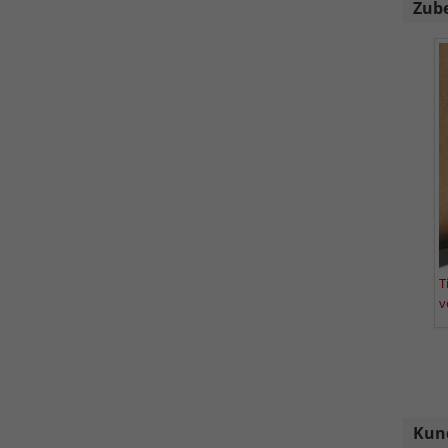
Zub
T
v
Kun